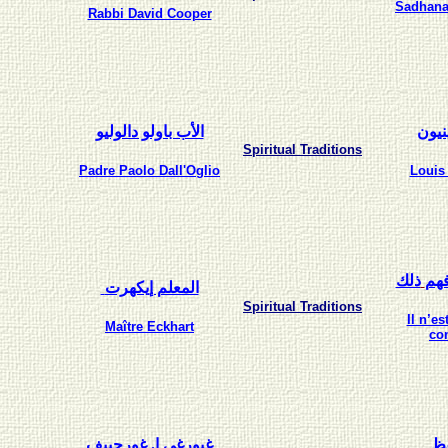
Sadhana:
Rabbi David Cooper
نيون
الأب باولو دالوليو
Spiritual Traditions
Padre Paolo Dall'Oglio
Louis
هم
ذلك
المعلم إيكهرت
Spiritual Traditions
Il n’e
Maître Eckhart
co
قظ
غيورغي إ. غورجييف