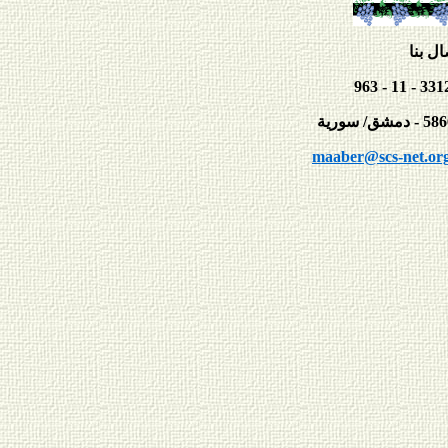
ال بنا
maaber@scs-net.or