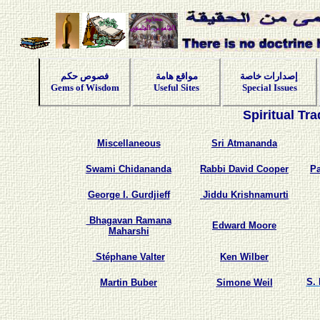
إصدارات خاصة
مواقع هامة
فصوص حكم
Gems of Wisdom
Useful Sites
Special Issues
Spiritual Tr
Miscellaneous
Sri Atmananda
Swami Chidananda
Rabbi David Cooper
Pa
George I. Gurdjieff
Jiddu Krishnamurti
Bhagavan Ramana
Edward Moore
Maharshi
Stéphane Valter
Ken Wilber
S.
Martin Buber
Simone Weil