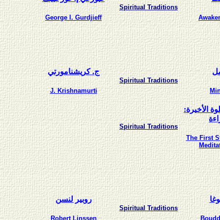
Spiritual Traditions
George I. Gurdjieff
Awake
مل
ج. كريشنامورتي
Spiritual Traditions
J. Krishnamurti
Min
وة الأخيرة
اءة
Spiritual Traditions
The First S
Medita
روبير لنسن
Spiritual Traditions
Robert Linssen
Boudd