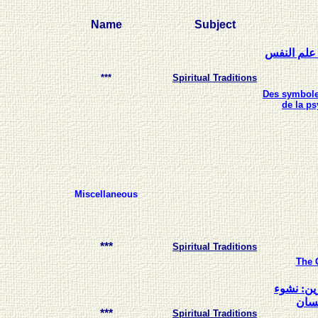
Name
Subject
علم النفس
***
Spiritual Traditions
Des symbol
de la p
Miscellaneous
***
Spiritual Traditions
The 
ين: نشوء
نسان
***
Spiritual Traditions