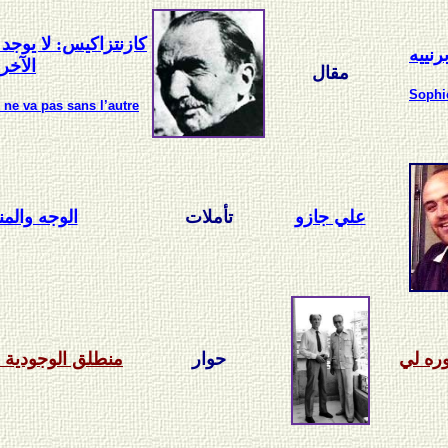
كازنتزاكيس: لا يوجد
نييه
الآخر
مقال
Sophi
 ne va pas sans l’autre
علي جازو
تأملات
الوجه والم
ره لي
حوار
منطلق الوجودية 