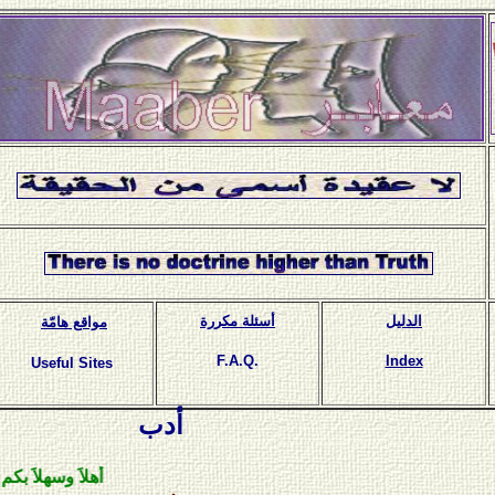
الدليل
أسئلة مكررة
مواقع هامّة
F.A.Q.
Index
Useful Sites
أدب
أهلاَ وسهلاَ بكم في مكت