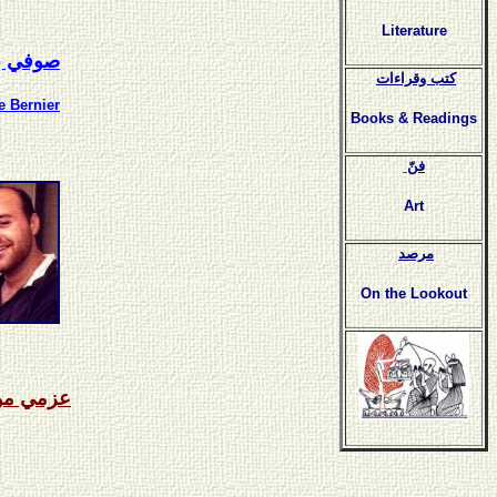
Literature
صوفي بر
كتب وقراءات
e Bernier
Books & Readings
فنّ
Art
مرصد
On the Lookout
عزمي مو