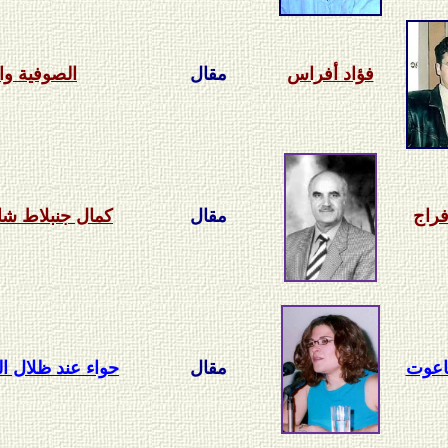
فؤاد أفراس
مقال
الصوفية وا
راج
مقال
كمال جنبلاط شاعر
اعوت
مقال
حواء عند ظلال ال