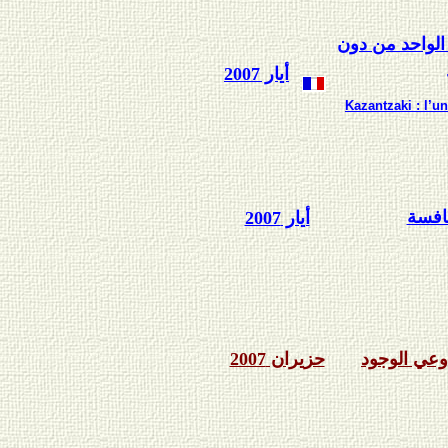
 الواحد من دون
أيار 2007
Kazantzaki : l’un
نافسة
أيار 2007
وعي الوجود
حزيران 2007