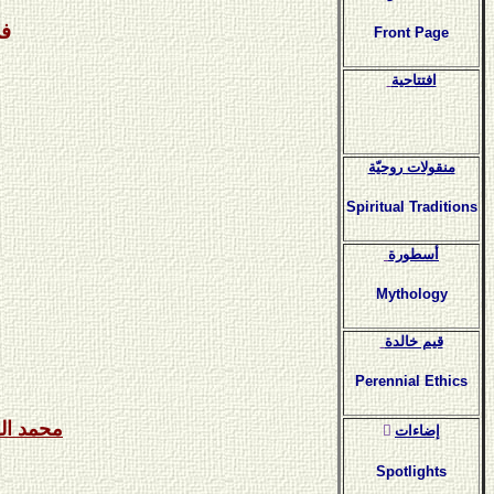
في
Front Page
افتتاحية
منقولات روحيّة
Spiritual Traditions
أسطورة
Mythology
قيم خالدة
Perennial Ethics
محمد ال
ٍإضاءات
Spotlights