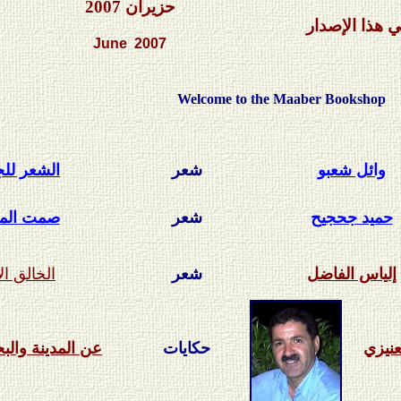
حزيران
2007
 هذا الإصدار
June 2007
Welcome to the Maaber Bookshop
وائل شعبو
شعر
الشعر للج
حميد جحجيح
شعر
صمت المد
إلياس الفاضل
شعر
الخالق ال
عنيزي
حكايات
عن المدينة والب