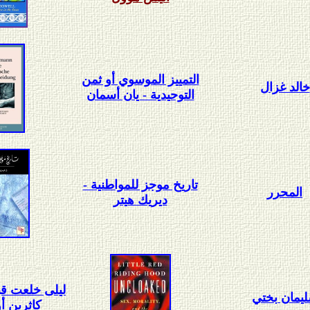
التمييز الموسوي أو ثمن
خالد غزال
التوحيدية - يان أسمان
تاريخ موجز للمواطنية -
المحرر
ديريك هيتر
ليلى خلعت قبع
يمان بختي
كاثرين أ