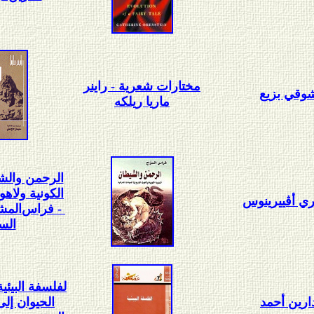
مختارات شعرية - راينر
وقي بزيع
ماريا ريلكه
الرحمن والشي
الكونية ولاهو
ري أڤييرينوس
- فراس
المش
الس
ارين أحمد
الحيوان إلى 