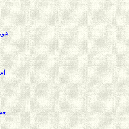
شوما
إبر
حسن