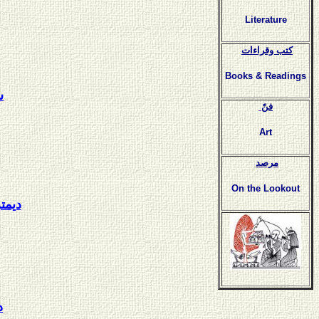
Literature
كتب وقراءات
Books & Readings
ش
فنّ
Art
مرصد
On the Lookout
ديمت
د