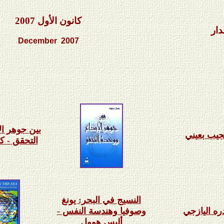
أهل
كانون الأول
2007
دار
December
2007
Wel
بين جوهر ال
جيب بعيني
التحقق - ك
النسيج في البحر: يونغ
ره اليازجي
وصوفيا وهندسة النفس -
أليس هوول