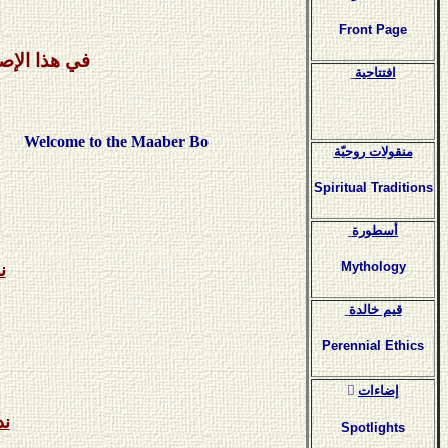
Front Page
في هذا الإص
افتتاحية
come to the Maaber Bookshop
منقولات روحيّة
Spiritual Traditions
أسطورة
Mythology
ن
قيم خالدة
Perennial Ethics
ٍإضاءات
ند
Spotlights