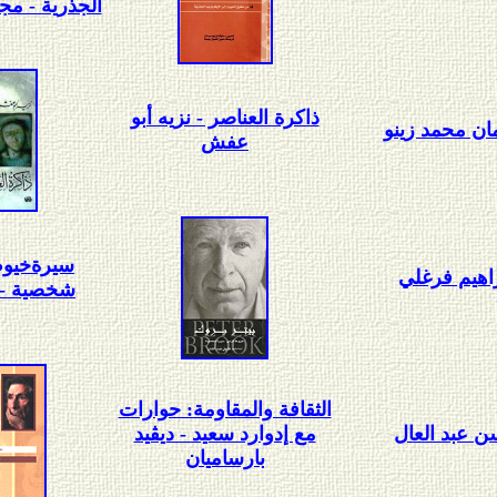
الجذرية - مج
ذاكرة العناصر - نزيه أبو
ن محمد زينو
عفش
سيرة
خيوط
اهيم فرغلي
شخصية - پ
الثقافة والمقاومة: حوارات
 عبد العال
مع إدوارد سعيد - ديڤيد
بارساميان