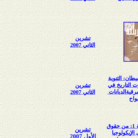
تشرين
الثاني 2007
طان: الثنوية
ت التاريخ في
تشرين
رقية
الديانات
الثاني 2007
واح
لفلسفة البيئية 1: من حقوق
تشرين
الإيكولوجيا
الأول 2007