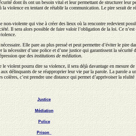
sécurité dont ils ont un besoin vital et leur permettant de structurer leur 
à la violence en tentant de rétablir la communication. Le pire serait de 
e non-violente qui vise à créer des lieux où la rencontre redevient poss
té. Il sera alors possible de faire valoir l’obligation de la loi. Ce n’est
violence.
s nécessaire. Elle pare au plus pressé et peut permettre d’éviter le pire 
 la nécessiter d’une police et d’une justice qui garantissent la sécurité
 répression que des
institutions de médiation
.
e le violent pourra dire sa violence, il sera déjà davantage en mesure de l
 aux délinquants de se réapproprier leur vie par la parole. La parole a un
ses colères, c’est prendre une distance qui permet d’apprivoiser la réalité 
Justice
Médiation
Police
Prison