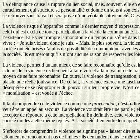
La délinquance cause la rupture du lien social, mais, souvent, elle en
enracinement qui structure sa personnalité et donne un sens à son existen
se retrouver sans travail et sera privé d’une véritable citoyenneté. C’e
La violence risque d’apparaître comme le dernier moyen d’expression à
celui qui est exclu de toute participation à la vie de la communauté. L
l’existence. Elle vient rompre la monotonie du temps qui s’étire dans 
vivre : « Je suis violent, donc je suis. » Mais, le plus souvent, la vio
société ont été brisés n’a plus de possibilité de communiquer avec les
la société. Ils estimeront qu’ils n’ont aucune raison de respecter les lo
La violence permet d’autant mieux de se faire reconnaître qu’elle est in
acteurs de la violence recherchent à faire voir et à faire valoir cette t
moyen de se faire reconnaître. En outre, la violence de transgression, e
plaisir, une réelle jouissance. De ce fait, la violence exerce une fascin
désespérée de se réapproprier du pouvoir sur leur propre vie. N’est-c
« moralisation » est vouée à l’échec.
Il faut comprendre cette violence comme une
provocation
, c’est-à-di
veut être un appel au secours. La violence voudrait être une parole ; ell
accepter de répondre à cette interpellation. En définitive, cette viole
société qui les a elle-même rejetés. À la société d’entendre leur appel.
S’efforcer de comprendre la violence ne signifie pas « laisser dire et la
adonnent ne rencontrent pas de limites ; ils demandent dans le même te