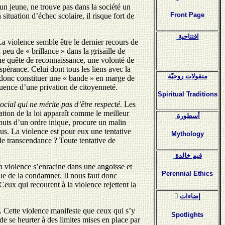
un jeune, ne trouve pas dans la société un
Front Page
situation d’échec scolaire, il risque fort de
افتتاحية
a violence semble être le dernier recours de
peu de « brillance » dans la grisaille de
une quête de reconnaissance, une volonté de
spérance. Celui dont tous les liens avec la
منقولات روحيّة
t donc constituer une « bande » en marge de
équence d’une privation de citoyenneté.
Spiritual Traditions
ocial qui ne mérite pas d’être respecté
. Les
lation de la loi apparaît comme le meilleur
أسطورة
ributs d’un ordre inique, procure un malin
clus. La violence est pour eux une tentative
Mythology
de transcendance ? Toute tentative de
قيم خالدة
a violence s’enracine dans une angoisse et
Perennial Ethics
ue de la condamner. Il nous faut donc
Ceux qui recourent à la violence rejettent la
ٍإضاءات
. Cette violence manifeste que ceux qui s’y
Spotlights
e se heurter à des limites mises en place par