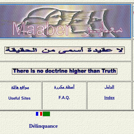
الدليل
أسئلة مكررة
مواقع هامّة
F.A.Q.
Index
Useful Sites
Délinquance