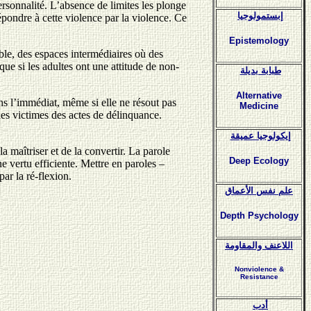
personnalité. L’absence de limites les plonge
إبستمولوجيا
répondre à cette violence par la violence. Ce
Epistemology
ible, des espaces intermédiaires où des
 que si les adultes ont une attitude de non-
طبابة بديلة
Alternative
dans l’immédiat, même si elle ne résout pas
Medicine
 des victimes des actes de délinquance.
إيكولوجيا عميقة
a maîtriser et de la convertir. La parole
Deep Ecology
e vertu efficiente. Mettre en paroles –
par la ré-flexion.
علم نفس الأعماق
Depth Psychology
اللاعنف والمقاومة
Nonviolence &
Resistance
أدب