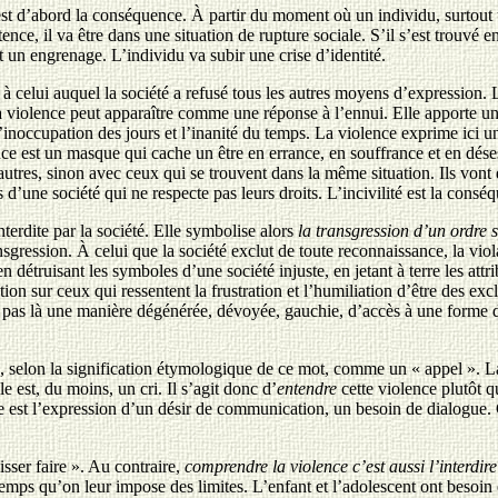
 est d’abord la conséquence. À partir du moment où un individu, surtout 
ce, il va être dans une situation de rupture sociale. S’il s’est trouvé en 
st un engrenage. L’individu va subir une crise d’identité.
 celui auquel la société a refusé tous les autres moyens d’expression. L
a violence peut apparaître comme une réponse à l’ennui. Elle apporte un 
l’inoccupation des jours et l’inanité du temps. La violence exprime ici 
lence est un masque qui cache un être en errance, en souffrance et en dése
 autres, sinon avec ceux qui se trouvent dans la même situation. Ils von
is d’une société qui ne respecte pas leurs droits. L’incivilité est la cons
terdite par la société. Elle symbolise alors
la transgression d’un ordre s
ransgression. À celui que la société exclut de toute reconnaissance, la vio
n détruisant les symboles d’une société injuste, en jetant à terre les att
ation sur ceux qui ressentent la frustration et l’humiliation d’être des ex
e pas là une manière dégénérée, dévoyée, gauchie, d’accès à une forme 
re, selon la signification étymologique de ce mot, comme un « appel ». L
e est, du moins, un cri. Il s’agit donc d’
entendre
cette violence plutôt q
nce est l’expression d’un désir de communication, un besoin de dialogue. 
isser faire ». Au contraire,
comprendre la violence c’est aussi l’interdire
mps qu’on leur impose des limites. L’enfant et l’adolescent ont besoin d