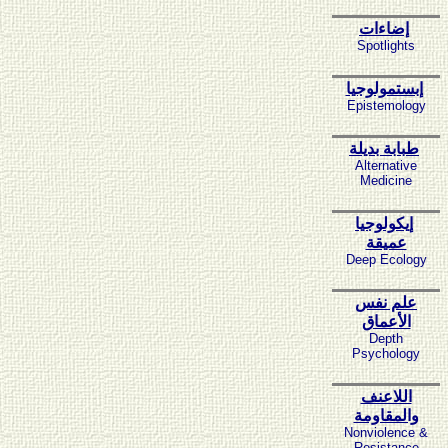
إضاءات
Spotlights
إبستمولوجيا
Epistemology
طبابة بديلة
Alternative
Medicine
إيكولوجيا
عميقة
Deep Ecology
علم نفس
الأعماق
Depth
Psychology
اللاعنف
والمقاومة
Nonviolence &
Resistance