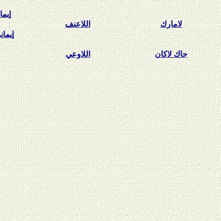
إيما
لامارك
اللاعنف
إيمان
جاك لاكان
اللاوعي