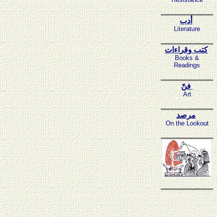
أدب
Literature
كتب وقراءات
Books &
Readings
فنّ
Art
مرصد
On the Lookout