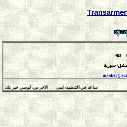
Transarme
maaber@scs-
ساعد في التنضيد: لمى الأخرس، لوسي خير بك، نبيل سلامة،