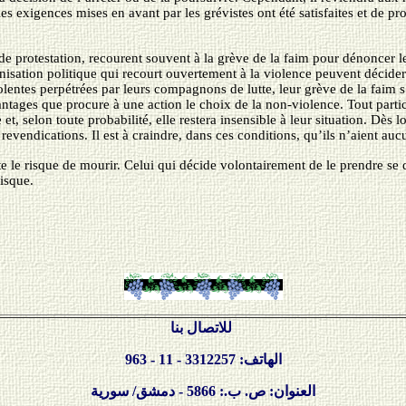
es exigences mises en avant par les grévistes ont été satisfaites et de pr
s de protestation, recourent souvent à la grève de la faim pour dénoncer 
nisation politique qui recourt ouvertement à la violence peuvent décid
iolentes perpétrées par leurs compagnons de lutte, leur grève de la faim 
avantages que procure à une action le choix de la non-violence. Tout parti
, selon toute probabilité, elle restera insensible à leur situation. Dès l
s revendications. Il est à craindre, dans ces conditions, qu’ils n’aient auc
te le risque de mourir. Celui qui décide volontairement de le prendre se 
risque.
للاتصال بنا
الهاتف: 3312257 - 11 - 963
العنوان: ص. ب.: 5866 - دمشق/ سورية