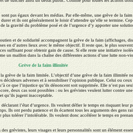
» et de susciter ainsi un débat public. Comme pour toutes les actions dont
 ne sont pas égaux devant les médias. Par elle-même, une grève de la fai
 durer et ils ont généralement le loisir d’attendre qu’elle se termine. Cep
 de la gravité du problème posé et de l’urgence d’y apporter une solutio
tien et de solidarité accompagnent la grève de la faim (affichages, dist
es en d’autres lieux avec le même objectif. Il reste que, le plus souvent
es suffisant pour obtenir gain de cause. Si elle reste une initiative isolée
me un maillon dans la chaîne des différentes actions d’une lutte non-vio
Grève de la faim illimitée
 la grève de la faim limitée. L’objectif d’une grève de la faim illimitée 
 les décideurs adverses et à sensibiliser l’opinion publique. Celui ou ceux
qu’à ce que l’injustice qu’ils dénoncent soit supprimée. Elle n’est pas se
ncore, deux cas sont possibles : ou les grévistes veulent lutter contre un
et qu’ils jugent inacceptable.
n déclarant l’état d’urgence. Ils veulent défier le temps en risquant leur
emps. Ils ont perdu patience et ils écartent tous les arguments des gens r
ne plus tolérer l’intolérable. Ils veulent donc accélérer le temps en pren
es grévistes, leurs visages et leurs personnalités sont un élément essent