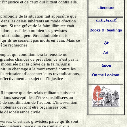
l’injustice et de ceux qui luttent contre elle.
Literature
profondie de la situation fait apparaître que
كتب وقراءات
nt dans les délais inhérents au mode d’action
urs. Si une grève de la faim illimitée était
Books & Readings
alors possibles : ou bien les grévistes
ur obstination, peut-être admirable mais
r qu’ils ne seraient pas morts en vain. Mais ce
فنّ
 être recherchée.
Art
compte, qui conditionnera la réussite ou
 grandes chances de prévaloir, ce n’est pas la
 mobilisée par la grève de la faim. Ainsi
مرصد
venir un chantage à la mort exercé contre les
ls refusaient d’accepter leurs revendications,
On the Lookout
 effectivement au sujet de l’injustice
Il importe que des relais militants puissent
ations susceptibles d’être sensibilisées au
é de coordination de l’action. L’intervention
-violentes devront être organisées pour
s de désobéissance civile…
verses. C’est aux grévistes, parce qu’ils sont
 négociateurs, parce que ce sont eux qui