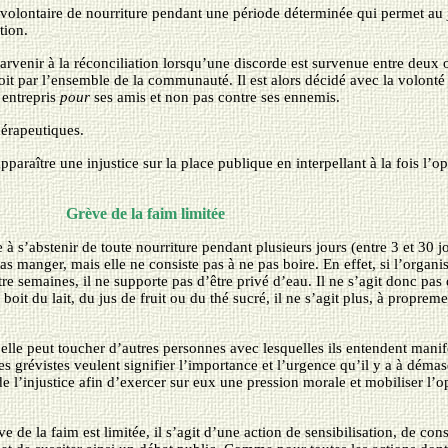
tion volontaire de nourriture pendant une période déterminée qui permet au
tion.
arvenir à la réconciliation lorsqu’une discorde est survenue entre deux o
, soit par l’ensemble de la communauté. Il est alors décidé avec la volont
 entrepris
pour
ses amis et non pas contre ses ennemis.
hérapeutiques.
araître une injustice sur la place publique en interpellant à la fois l’op
Grève de la faim limitée
 à s’abstenir de toute nourriture pendant plusieurs jours (entre 3 et 30 
e pas manger, mais elle ne consiste pas à ne pas boire. En effet, si l’o
re semaines, il ne supporte pas d’être privé d’eau. Il ne s’agit donc pas d
 boit du lait, du jus de fruit ou du thé sucré, il ne s’agit plus, à proprem
lle peut toucher d’autres personnes avec lesquelles ils entendent manifes
es grévistes veulent signifier l’importance et l’urgence qu’il y a à démas
 de l’injustice afin d’exercer sur eux une pression morale et mobiliser l’
 de la faim est limitée, il s’agit d’une action de sensibilisation, de cons