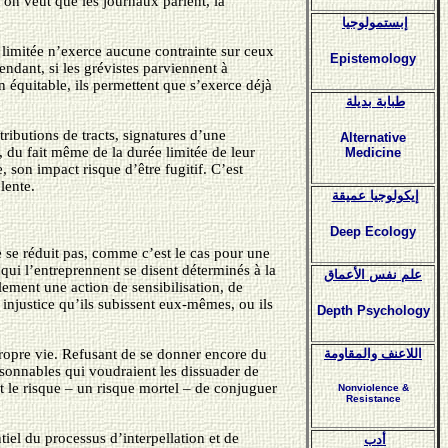
 on veut que les journaux parlent, la
إبستمولوجيا
m limitée n’exerce aucune contrainte sur ceux
Epistemology
endant, si les grévistes parviennent à
n équitable, ils permettent que s’exerce déjà
طبابة بديلة
ributions de tracts, signatures d’une
Alternative
, du fait même de la durée limitée de leur
Medicine
, son impact risque d’être fugitif. C’est
lente.
إيكولوجيا عميقة
Deep Ecology
ne se réduit pas, comme c’est le cas pour une
 qui l’entreprennent se disent déterminés à la
علم نفس الأعماق
ulement une action de sensibilisation, de
e injustice qu’ils subissent eux-mêmes, ou ils
Depth Psychology
 propre vie. Refusant de se donner encore du
اللاعنف والمقاومة
aisonnables qui voudraient les dissuader de
ant le risque – un risque mortel – de conjuguer
Nonviolence &
Resistance
iel du processus d’interpellation et de
أدب