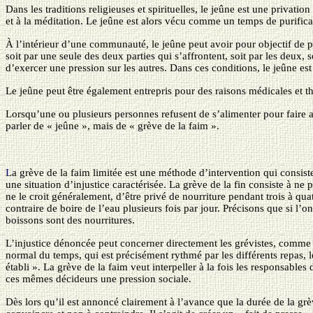
Dans les traditions religieuses et spirituelles, le jeûne est une priva
et à la méditation. Le jeûne est alors vécu comme un temps de purifica
À l’intérieur d’une communauté, le jeûne peut avoir pour objectif de p
soit par une seule des deux parties qui s’affrontent, soit par les deux
d’exercer une pression sur les autres. Dans ces conditions, le jeûne est
Le jeûne peut être également entrepris pour des raisons médicales et t
Lorsqu’une ou plusieurs personnes refusent de s’alimenter pour faire app
parler de « jeûne », mais de « grève de la faim ».
L
a grève de la faim limitée est une méthode d’intervention qui consiste
une situation d’injustice caractérisée. La grève de la fin consiste à n
ne le croit généralement, d’être privé de nourriture pendant trois à quat
contraire de boire de l’eau plusieurs fois par jour. Précisons que si l’on
boissons sont des nourritures.
L’injustice dénoncée peut concerner directement les grévistes, comme e
normal du temps, qui est précisément rythmé par les différents repas, l
établi ». La grève de la faim veut interpeller à la fois les responsables
ces mêmes décideurs une pression sociale.
Dès lors qu’il est annoncé clairement à l’avance que la durée de la grève