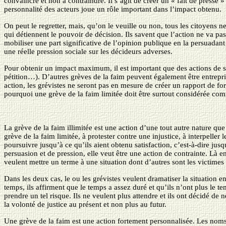
convaincre et non à contraindre. Il s’agit de créer un « fait de presse 
personnalité des acteurs joue un rôle important dans l’impact obtenu.
On peut le regretter, mais, qu’on le veuille ou non, tous les citoyens
qui détiennent le pouvoir de décision. Ils savent que l’action ne va pas
mobiliser une part significative de l’opinion publique en la persuadant
une réelle pression sociale sur les décideurs adverses.
Pour obtenir un impact maximum, il est important que des actions de sou
pétition…). D’autres grèves de la faim peuvent également être entrepris
action, les grévistes ne seront pas en mesure de créer un rapport de forc
pourquoi une grève de la faim limitée doit être surtout considérée com
La grève de la faim illimitée est une action d’une tout autre nature que
grève de la faim limitée, à protester contre une injustice, à interpeller
poursuivre jusqu’à ce qu’ils aient obtenu satisfaction, c’est-à-dire jus
persuasion et de pression, elle veut être une action de contrainte. Là e
veulent mettre un terme à une situation dont d’autres sont les victimes 
Dans les deux cas, le ou les grévistes veulent dramatiser la situation e
temps, ils affirment que le temps a assez duré et qu’ils n’ont plus le t
prendre un tel risque. Ils ne veulent plus attendre et ils ont décidé de 
la volonté de justice au présent et non plus au futur.
Une grève de la faim est une action fortement personnalisée. Les noms d