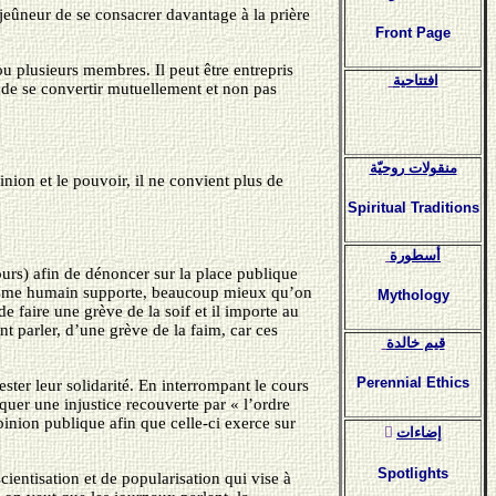
 jeûneur de se consacrer davantage à la prière
Front Page
u plusieurs membres. Il peut être entrepris
افتتاحية
é de se convertir mutuellement et non pas
منقولات روحيّة
inion et le pouvoir, il ne convient plus de
Spiritual Traditions
أسطورة
jours) afin de dénoncer sur la place publique
rganisme humain supporte, beaucoup mieux qu’on
Mythology
e faire une grève de la soif et il importe au
ent parler, d’une grève de la faim, car ces
قيم خالدة
Perennial Ethics
ter leur solidarité. En interrompant le cours
quer une injustice recouverte par « l’ordre
opinion publique afin que celle-ci exerce sur
ٍإضاءات
Spotlights
cientisation et de popularisation qui vise à