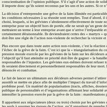
conscientisation de l’opinion publique. S’il s’agit d’une action de solida
Il importe donc qu’ils soient reconnus par les uns et les autres. Si ce n’
La décision d’entreprendre une grève de la faim illimitée est particuliè
les conditions nécessaires à sa réussite sont remplies. Tout d’abord, il
choisi, lesquels, si les grévistes s’abstiennent effectivement de toute n
entreprise pour un objectif hors de portée, elle ne serait qu’un geste d
mettraient un terme à leur entreprise avant que n’arrive l’irréparable et
certainement déraisonnable. Ils deviendraient certes des « martyrs » qui
doit être une règle de l’action non-violente de rechercher la victoire et
Plus encore que dans toute autre action non-violente, c’est la réaction 
l’échec de la grève de la faim. C’est ici que la « triangularisation du 
pression morale exercée par les grévistes de la faim sur les décideurs 
l’objectif qu’il faut atteindre en priorité doit être de gagner « la bata
responsables de l’injustice. Les grévistes eux-mêmes doivent refuser to
ils seraient directement et personnellement responsables de leur mort. La
dénoncée et combattue.
Le fait de lancer un ultimatum aux décideurs adverses permet d’attirer d
aussitôt se mettre en place afin de multiplier l’impact du travail d’inf
problème posé. Un matériel de popularisation (tracts, affiches, dossiers
publique de personnalités et d’organisations affirmant leur solidarité 
intensifier la pression exercée par la grève de la faim : manifestation
Il appartient aux négociateurs (deux ou trois) choisis par les grévistes
les seuls à assumer les risques de l’action, qu’il appartient de prendre