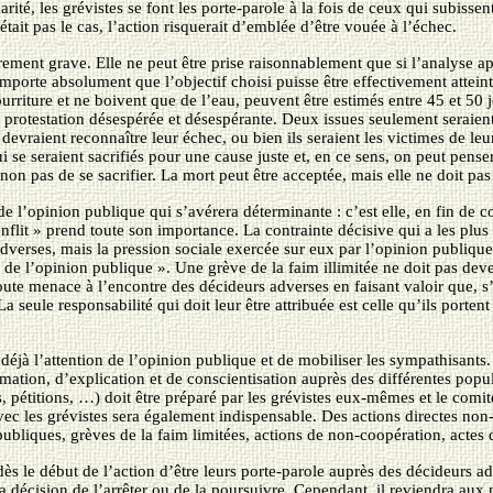
rité, les grévistes se font les porte-parole à la fois de ceux qui subissent 
était pas le cas, l’action risquerait d’emblée d’être vouée à l’échec.
rement grave. Elle ne peut être prise raisonnablement que si l’analyse ap
 importe absolument que l’objectif choisi puisse être effectivement attei
ourriture et ne boivent que de l’eau, peuvent être estimés entre 45 et 50 jo
e protestation désespérée et désespérante. Deux issues seulement seraient 
 devraient reconnaître leur échec, ou bien ils seraient les victimes de le
 se seraient sacrifiés pour une cause juste et, en ce sens, on peut pense
 non pas de se sacrifier. La mort peut être acceptée, mais elle ne doit pas
de l’opinion publique qui s’avérera déterminante : c’est elle, en fin de 
conflit » prend toute son importance. La contrainte décisive qui a les plus
adverses, mais la pression sociale exercée sur eux par l’opinion publique
ille de l’opinion publique ». Une grève de la faim illimitée ne doit pas de
ute menace à l’encontre des décideurs adverses en faisant valoir que, s’i
 seule responsabilité qui doit leur être attribuée est celle qu’ils portent
éjà l’attention de l’opinion publique et de mobiliser les sympathisants. 
ormation, d’explication et de conscientisation auprès des différentes popul
, pétitions, …) doit être préparé par les grévistes eux-mêmes et le comit
avec les grévistes sera également indispensable. Des actions directes non
s publiques, grèves de la faim limitées, actions de non-coopération, acte
 dès le début de l’action d’être leurs porte-parole auprès des décideurs ad
 la décision de l’arrêter ou de la poursuivre. Cependant, il reviendra aux