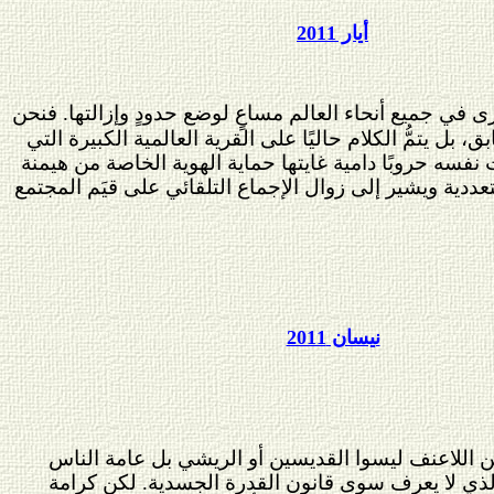
أيار 2011
نرى في جميع أنحاء العالم مساعٍ لوضع حدودٍ وإزالتها. فنحن
بل يتمُّ الكلام حاليًا على القرية العالمية الكبيرة التي
ت نفسه حروبًا دامية غايتها حماية الهوية الخاصة من هيمنة
عددية ويشير إلى زوال الإجماع التلقائي على قيَم المجتمع
نيسان 2011
للاعنف ليسوا القديسين أو الريشي بل عامة الناس
لذي
لا يعرف سوى قانون القدرة الجسدية. لكن كرامة