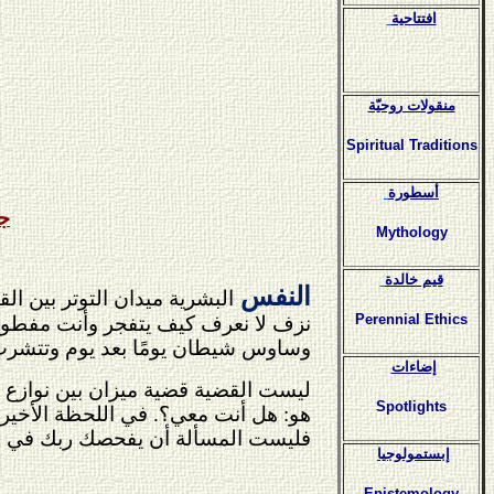
افتتاحية
منقولات روحيّة
Spiritual Traditions
أسطورة
ج
Mythology
قيم خالدة
النفس
البشرية ميدان التوتر بين ا
Perennial Ethics
نزف لا نعرف كيف يتفجر وأنت مفطور ع
وساوس شيطان يومًا بعد يوم وتتشرب 
إضاءات
ليست القضية قضية ميزان بين نوازع 
Spotlights
هو: هل أنت معي؟. في اللحظة الأخيرة
فليست المسألة أن يفحصك ربك في الوص
إبستمولوجيا
Epistemology