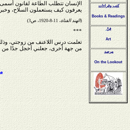
الإنسان تتطلب الطاعة لقانون أسمى هو 
كتب وقراءات
يعرفون كيف يستعملون السلاح، وخبروا
Books & Readings
(
الهند الفتاة
،
11
-
8
-
1920
، ص
3
)
فنّ
***
Art
تعلمت درس اللاعنف من زوجتي، وذلك ح
من جهة أخرى، جعلني أخجل جدًا من ن
مرصد
On the Lookout
ما