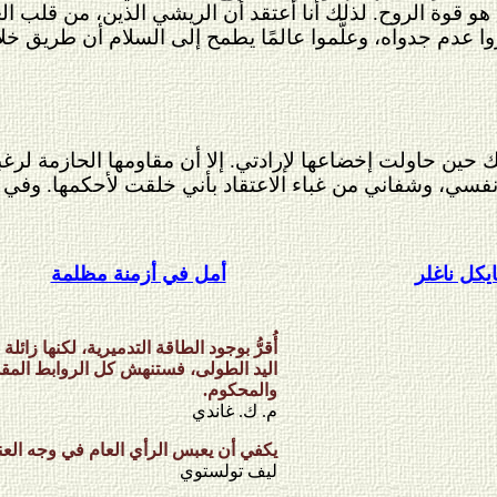
قوة الروح. لذلك أنا أعتقد أن الريشي الذين، من قلب العنف،
 عدم جدواه، وعلَّموا عالمًا يطمح إلى السلام أن طريق خل
ين حاولت إخضاعها لإرادتي. إلا أن مقاومها الحازمة لرغب
فسي، وشفاني من غباء الاعتقاد بأني خلقت لأحكمها. وفي ن
يكل ناغلر
أمل في أزمنة مظلمة
أُقرُّ بوجود الطاقة التدميرية، لكنها زائل
اليد الطولى، فستنهش كل الروابط المقدس
والمحكوم.
م. ك. غاندي
يكفي أن يعبس الرأي العام في وجه الع
ليف تولستوي