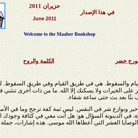
حزيران 2011
في هذا الإصدار
J
une 2011
Welcome to the Maaber Bookshop
ورج خضر
الكلمة والروح
لقيام والسقوط. هي في طريق القيام وفي طريق السقوط. لي
لى الخيرات ولا يسكنك إلا الله. ما من ذات أخرى تنثني في
بثًا بعد بث حتى ساعة شفاء.
خير ونوازع شر في النفس. ليس ثمة كفة ترجح وما في الأ
، في الدينونة السؤال هو: هل أنت معي في كثافة وجودك الب
ايا العشر التي أعطاها الله موسى. هذه إشارات، جملة وتف