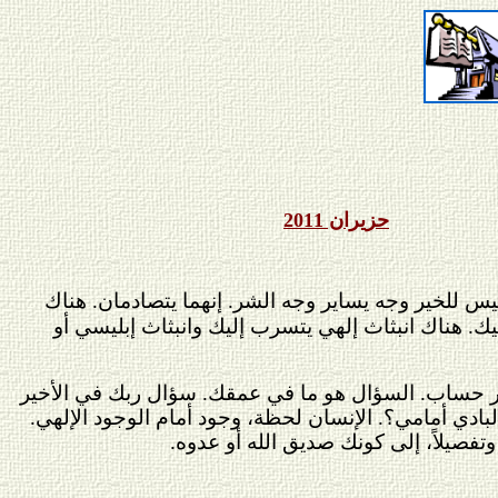
حزيران 2011
س للخير وجه يساير وجه الشر. إنهما يتصادمان. هناك
ك. هناك انبثاث إلهي يتسرب إليك وانبثاث إبليسي أو
مر حساب. السؤال هو ما في عمقك. سؤال ربك في الأخير
ادي أمامي؟. الإنسان لحظة، وجود أمام الوجود الإلهي.
صيلاً، إلى كونك صديق الله أو عدوه.