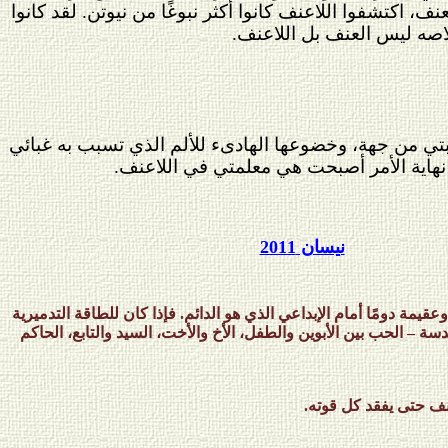
 اكتشفوا اللاعنف كانوا أكثر نبوغًا من نيوتن. لقد كانوا
اصه ليس العنف بل اللاعنف.
تي من جهة، وخضوعها الهادىء للألم الذي تسبب به غبائي
هاية الأمر أصبحت هي معلمتي في اللاعنف.
نيسان 2011
ة وعقيمة دومًا أمام الإبداعي الذي هو الدائم. فإذا كان للطاقة التدميرية
ة – الحب بين الأبوين والطفل، الأخ والأخت، السيد والتابع، الحاكم
نف حتى يفقد كل قوته.