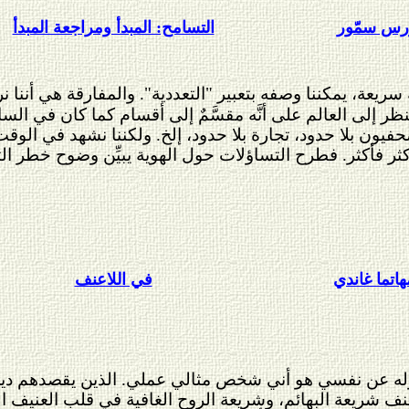
رس سمّور
التسامح: المبدأ ومراجعة المبدأ
 سريعة، يمكننا وصفه بتعبير "التعددية". والمفارقة هي أننا 
 إلى العالم على أنَّه مقسَّمٌ إلى أقسام كما كان في السابق، 
 صحفيون بلا حدود، تجارة بلا حدود، إلخ. ولكننا نشهد في الوق
أكثر فأكثر. فطرح التساؤلات حول الهوية يبيِّن وضوح خطر الت
هاتما غاندي
في اللاعنف
ه عن نفسي هو أني شخص مثالي عملي. الذين يقصدهم دين ا
عنف شريعة البهائم، وشريعة الروح الغاف
ية في قلب العنيف ا