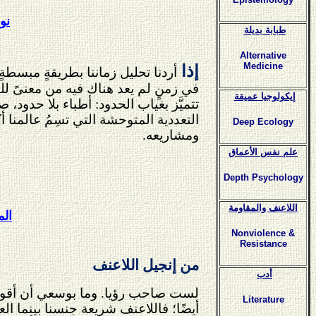
نو
طبابة بديلة
Alternative
Medicine
إذا
أردنا تحليل زماننا بطريقةٍ مبسطةٍ
في زمنٍ لم يعد هناك فيه من معنىً للنظر
إيكولوجيا عميقة
تتميَّز بغياب الحدود: أطباء بلا حدود،
التعددية المتوحشة التي تسِمُ عالمنا 
Deep Ecology
ومشاريعه.
علم نفس الأعماق
Depth Psychology
اللاعنف والمقاومة
الم
Nonviolence &
Resistance
من إنجيل اللاعنف
أدب
لست صاحب رؤيا. وما بوسعي أن أقول
Literature
أيضًا؛ فاللاعنف شريعة جنسنا بينما ال