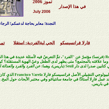
تموز
2006
في هذا الإصدار
July 2006
النجدة! معابر بحاجة لدعمكم! الرجاء قراءة ن
فارلا
فرانسيسكو
الحي
لية
الفردية: استقلا
تموز 
R
(فرنسا) مؤتمرٌ عن "الفرد"، تمَّ التعرضُ فيه لأسئلة عديدة في هذا
 وما علاقته بالمجتمع؟ متى يظهر لدى الطفل وعيُ الهوية المستقلة؟ كيف ت
ي كتابين صدرا لدى دار
Seuil
(باريس)، وهما:
عن الفرد
و
الفرد والعدالة ا
لبيولوجي التشيلي الأصل فرانسيسكو فارِلا
Francisco Varela
الذي كان ي
د عمل فارِلا أستاذًا في جامعة سانتياغو وفي مختبر الأبحاث حول المخ.
في باريس.