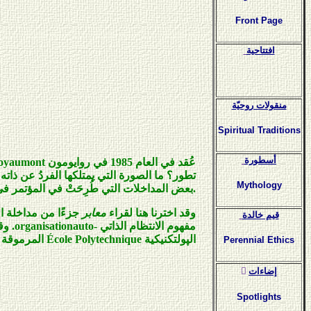
Front Page
افتتاحية
منقولات روحيّة
Spiritual Traditions
أسطورة
عُقد في العام 1985 في روايومون
oyaumont
تطور؟ ما الصورة التي يمتلكها الفردُ عن ذاته
Mythology
.
بعض المداخلات التي طُرِحَتْ في المؤتمر ف
وقد اخترنا هنا لقراء
معابر
جزءًا من مداخلة ا
قيم خالدة
مفهوم الانتظام الذاتي
auto-
organisation
. وق
الپولتكنيكية
École Polytechnique
المرموقة 
Perennial Ethics
ٍإضاءات
Spotlights