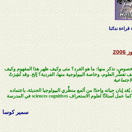
دائنا
2006
 الخصوص، نذكر منها: ما هو الفرد؟ متى وكيف ظهر هذا المفهوم وكيف
فسِّر العلوم، وخاصة البيولوجية منها، الفردية؟ إلخ. وقد نُشِرَتْ
لاجتماعية
ُعَد إبان حياته واحدًا من ألمع منظِّري البيولوجيا الحديثة، باعتماده
 كما عمل أستاذًا لعلوم الاستعراف
sciences cognitives
في المدرسة
سمير كوسا