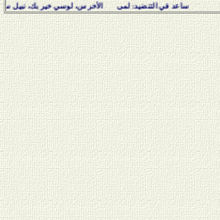
د في التنضيد: لمى الأخرس، لوسي خير بك، نبيل سلامة، هفال ي