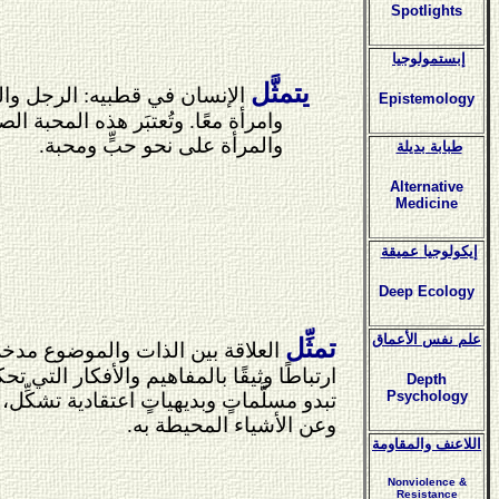
Spotlights
إبستمولوجيا
يتمثَّل
الإنسان في قطبيه: الرجل والم
Epistemology
وامرأة معًا. وتُعتبَر هذه المحبة ا
والمرأة على نحو حبٍّ ومحبة.
طبابة بديلة
Alternative
Medicine
إيكولوجيا عميقة
Deep Ecology
علم نفس الأعماق
تمثِّل
العلاقة بين الذات والموضوع مدخلاً
ارتباطًا وثيقًا بالمفاهيم والأفكار التي
Depth
Psychology
تبدو مسلَّماتٍ وبديهياتٍ اعتقادية تشكِّل،
وعن الأشياء المحيطة به.
اللاعنف والمقاومة
Nonviolence &
Resistance