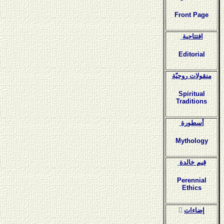
Front Page
افتتاحية
Editorial
منقولات روحيّة
Spiritual
Traditions
أسطورة
Mythology
قيم خالدة
Perennial
Ethics
ٍإضاءات