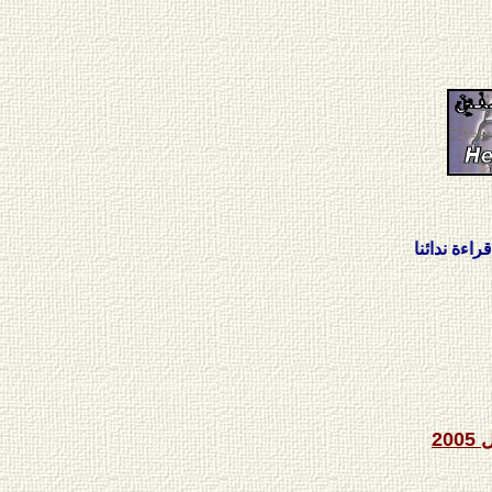
ائنا
ل
2005