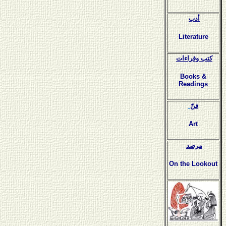
أدب
Literature
كتب وقراءات
Books &
Readings
فنّ
Art
مرصد
On the Lookout