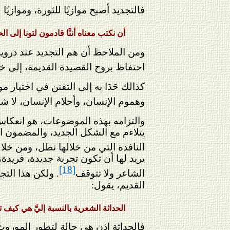
فالتجديد أصبح موازيًا للثورة، وموازيًا 
أن نكتب معناه أننَّا قادمون لتونا إلى ا
ومن الملاحظ أن هم التجديد عند دروي
احتفاظ بروح القصيدة القديمة، إلى 
كذالك حَدَا به إلى التفنن في اختيار م
وهموم الإنسان، وأحلام الإنسان، لا ش
والتزامه بهذه الموضوعات، هو انعكاس
يتلاءم مع الشكل الجديد، والمضمون ا
النافذة التي من خلالها نطل، ومن خلاله
يريد لها أن تكون تجربة جديدة، فريدة،
[18]
الشاعر ولا تتوقف
. ولكن هذا التج
القديم، يقول:
الحداثة الشعرية بالنسبة إليَّ هي كيف تع
فالحداثة إذن هي حالة لتطور الموروث، 