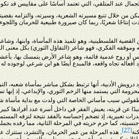
للجمال عند المتلقي، التي تعتمد أساسًا على مقاييس قد تك
ن من خلال تتبع مسيرته الشعرية، وسيرته، والتزامه بقضي
ت إنتاجًا شعريًا، ربما كان صيرورة طبيعية للحرمان واللجوء
قضية الفلسطينية، وهو تلميذ هذه المأساة، وابنها، وشاعرها،
موقفه الفكري، فهو شاعر (التفاؤل الثوري) بكل معنى الكلمة
 أو روح عدمية قائمة، وهو شاعر الأرض يتمسك بها، بأعشابها
فعاله تجاه واقعه، فالمبدع أيضًا هو ابن شرعي لوجوده له ح
درويش الأدبية، أنها ترتبط بشكل مباشر بمأساة شعبه، التي ت
رومة التي يستمد منها الزخم الثوري، والإبداعي، إذ إنها ت
طفولتي سبب مأساتي الخاصة التي ولدت مع بداية مأساة 
عيدًا عن قريته، يعيش الفقر في داخل أسرة عدد أفرادها كبير
درات تعبيرية، إذ تضخم إحساسه بالفقد نتيجة لنزفه المستم
 جنسيته، كما حرم حريته في المرحلة الثانية، مما رفده بج
[27]
نة
. هذه المرحلة من عمر الحرمان، والتشرد، ستترك عن
 تساؤلات كبيرة ووعي آخر يخرجه من طوره العمري، أحسست 