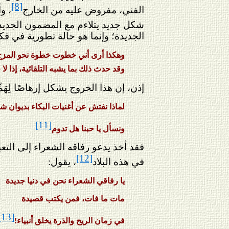
[8]
الفني، مفروض عليه من الخارج
، و
شكل جديد يتلاءم مع المضمون الجديد
الجديدة؛ وإنما هو حالة تطورية في فكر
وهكذا أرى أني خطوت خطوة نحو المزج بي
وقد حدث ذلك بما يشبه التلقائية، إذا ل
إذن، إن هذا الخروج يشكل إرهاصًا لِهَم
لماذا نفتش عن أغنيات البكاء بديوان ش
[11]
ونسأل يا حبنا هل تدوم
فقد أخذ يدعو رفاقه الشعراء إلى التع
[12]
في هذه البلاد
، يقول:
يا رفاقي الشعراء نحن في دنيا جديدة
مات ما فات، فمن يكتب قصيدة
[13]
في زمان الريح والذرة يخلق أنبياء!