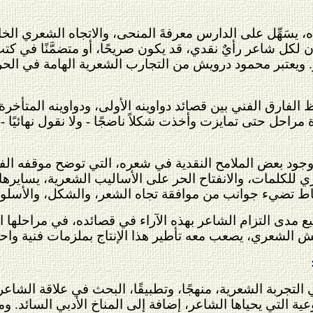
ه، يسَهِّل على الدارس معرفةَ المنحى، والاتجاه الشعري الخ
ن لكل شاعر رأيٌ نقدي، قد يكون صريحًا، أو متضمَّنًا في 
ويعتبر محمود درويش من التجارب الشعرية الهامة في الحرك
لفارق الفني بين قصائد دواوينه الأولى، ودواوينه المتأخرة، م
مراحل حتى تمايزت وأخذت شكلاً ناضجًا - ولا نقول نهائيًا -
جود بعض الملامح النقدية في شعره، التي توضح موقفه الفني
للكلمات، والانفتاح الحر على الأساليب الشعرية، يسايرها رأ
ي نقاط تضيء جوانب من موافقة تجاه الشعر، والشكل، والأس
تتبع مدى التزام الشاعر بهذه الآراء في قصائده، في مراحلها 
ويش الشعري، يصعب معه تأطير هذا الإنتاج بملزمات فنية واح
تجربة الشعرية، منهجًا، وتطبيقًا، البحث في علاقة الشاعر
التي يحياها الشاعر، إضافة إلى المناخ الأدبي السائد. 