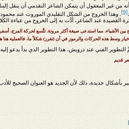
أنه من غير المعقول أن يتمكن الشاعر التقدمي أن ينقل إلين
[9]
. وهذا الخروج من الشكل التقليدي الموروث عند محمود د
ة القصيدة عند الشاعر، أدَّت به إلى الخروج من عباءة الكل
ن الأشياء، مما استدعى صيغة أكثر مرونة. تتَّسع لحركة المزج، أسفرت
ا خيار وسط هذه الحركات والرموز في أن (تفرز) شكلاً ما، فالعملية هنا
ِّ التطوير الفني عند درويش، هذا التطوير الذي بدأ يدعو إلي
عر قديم
بير بأشكال جديدة، ذلك لأن الجديد هو العنوان الصحيح للأ