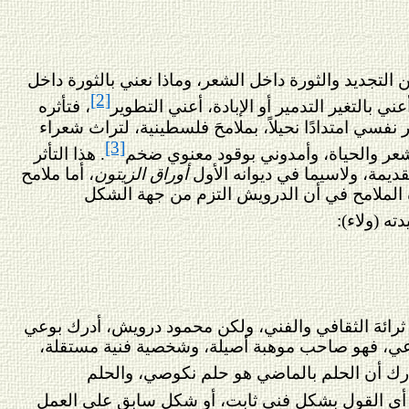
ن التجديد والثورة داخل الشعر، وماذا نعني بالثورة داخل
[2]
ي بالتغير التدمير أو الإبادة، أعني التطوير
، فتأثره
نفسي امتدادًا نحيلاً، بملامحَ فلسطينية، لتراث شعراء
[3]
لشعر والحياة، وأمدوني بوقود معنوي ضخم
.
هذا التأثر
ديمة، ولاسيما في ديوانه الأول
أوراق الزيتون
، أما ملامح
ه الملامح في أن الدرويش التزم من جهة الشكل
ه (ولاء):
د ثرائهَ الثقافي والفني، ولكن محمود درويش، أدرك بوعي
ضوعي، فهو صاحب موهبة أصيلة، وشخصية فنية مستقلة،
درك أن الحلم بالماضي هو حلم نكوصي، والحلم
بير) أي القول بشكلٍ فني ثابت، أو شكل سابق على العمل