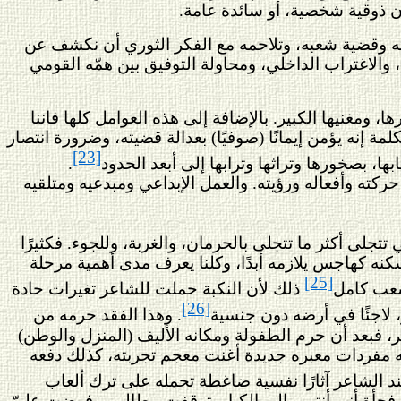
ون ذوقية شخصية، أو سائدة عامة.
ته وقضية شعبه، وتلاحمه مع الفكر الثوري أن نكشف عن
، والاغتراب الداخلي، ومحاولة التوفيق بين همّه القومي
 ومغنيها الكبير. بالإضافة إلى هذه العوامل كلها فاننا
 إنه يؤمن إيمانًا (صوفيًا) بعدالة قضيته، وضرورة انتصار
[23]
، بصخورها وتراثها وترابها إلى أبعد الحدود
.
ركته وأفعاله ورؤيته. والعمل الإبداعي ومبدعيه ومتلقيه
تجلى أكثر ما تتجلى بالحرمان، والغربة، وللجوء. فكثيرًا
سكنه كهاجس يلازمه أبدًا، وكلنا يعرف مدى أهمية مرحلة
[25]
شعب كامل
ذلك لأن النكبة حملت للشاعر تغيرات حادة
[26]
، لاجئًا في أرضه دون جنسية
. وهذا الفقد حرمه من
ر، فبعد أن حرم الطفولة ومكانه الأليف (المنزل والوطن)
مله مفردات معبره جديدة أغنت معجم تجربته، كذلك دفعه
د الشاعر آثارًا نفسية ضاغطة تحمله على ترك ألعاب
فجأة أني أنتمي إلى الكبار. توقفت مطالبي وفرضت عليّ