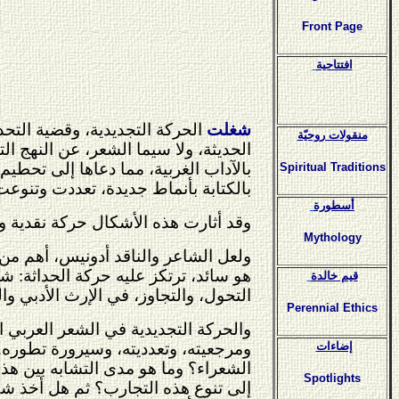
Front Page
افتتاحية
شغلت
الحركة التجديدية، وقضية التحد
منقولات روحيّة
الحديثة، ولا سيما الشعر، عن النهج ا
بالآداب الغربية، مما دعاها إلى تحطي
Spiritual Traditions
بالكتابة بأنماط جديدة، تعددت وتنوعت
أسطورة
وقد أثارت هذه الأشكال حركة نقدية وا
Mythology
ولعل الشاعر والناقد أدونيس، أهم من كت
هو سائد، ترتكز عليه حركة الحداثة: ش
قيم خالدة
التحول، والتجاوز، في الإرث الأدبي و
Perennial Ethics
والحركة التجديدية في الشعر العربي ا
إضاءات
ومرجعيته، وتعدديته، وسيرورة تطوره. 
الشعراء؟ وما هو مدى التشابه بين هذ
Spotlights
إلى تنوع هذه التجارب؟ ثم هل أخذ شكل ا