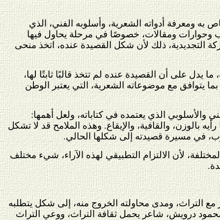
اص به ومعرفة أدواته الشعرية، وأسلوبه الفني، الذي
كتب وحوارات ومقالات، خصوصًا في مرحلة يحاول فيها
ة التجديدية، ذلك لأن شكل القصيدة عنده، اتخذ منحى
ا يدل على أن القصيدة عنده لم تتخذ قالبًا ثابتًا لها،
 بما يتوافق مع موضوعاته الشعرية، التي يعتبر الوطن
 والأسلوبي الذي يعتمده في كتاباته، ولعل أهمها:
يه بالوزن، والقافية، والإيقاع. وهذه الملامح قد لا تشكل
لوب، في مسيرة قصيدته إلى شكلها الحالي.
المختلفة، لأن الالتزام التطبيقي لهذه الآراء، شيء مختلف
دة.
 مع التراث، ومدى محاولته الخروج منه، إلى شكل يتطلبه
ومحمود درويش، شاعر يحمل ثقافة التراث، ووعي التراث