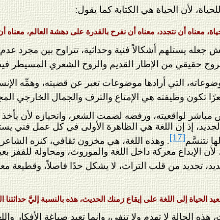
للحياة، لأن الحياة هي الكتابة كما يقول:
لحياة، معناه أن نتجدد، معناه أن نفرح بالقدرة على دهشة العالم، معناه أن 
ش جعله يستلهم أشكالاً فنية وحداثية، تتراوح بين مجرد عد
خروج حقيقي من الإطار القديم والروح الشعري المسيطر فيه
وضوعاته، التي أرادها موضوعات تعبر عن قضيته، وهمِّه الإنسا
عرًا تكون وظيفته هي الإمتاع والترف والجمال الخارجي الم
 مباشر لواقعيته، ورفضه لصمت الشعر، وانحيازه لأن يأخذ ا
لجديد، إذ إن اللغة هي الظاهرة الأولى في كل عمل فني يست
[17]
ا نتنسَّم
. وهذه اللغة، هي مخزون ثقافي، كنزه الشاعر من
 لأن الإبداع معركة داخل اللغة والموروث، ومحاولة للقفز بعي
ديد، تجديد من قلب التراث، لا يشكل حدًا فاصلاً، وقطيعة م
يد الحياة إلى اللغة على إيقاع زمنك الحديث، هذه بالنسبة إليَّ حداثتنا ال
هذه الحالة لا تهدم ولا تنفي، وإنما تعيد صياغة الأفكار و