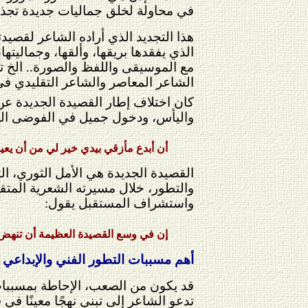
في محاولة لخلق جماليات جديدة تجذب ا
هذا التجديد الذي أراده الشاعر لقصيدت
الذي يفقدها بريقها، وألقها، وجماليته
مع الموسيقى واللفظ والصورة.. الخ تعا
الشاعر المعاصر والشاعر التقليدي ف
كان اختلاف إطار القصيدة الجديدة عن
واليأس، ودخول جميل في الفوضى اللذي
أن أبدع مأزقي بيدي خير لي من أن يعير
القصيدة الجديدة هي الأمل الثوري، ا
والتطور، خلال مسيرته الشعرية المتقدمة
واستشراف المستقبل يقول:
إن في وسع القصيدة العظيمة أن تنهض 
أهم مسببات التطور الفني والإبداعي
قد يكون من الصعب، الإحاطة بمسببات 
تدعو الشاعر إلى تبني نهجًا معينًا ف