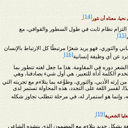
[14]
نحيا، معناه أن نثور
.
م التزام نظام ثابت في طول السطور والقوافي، مع
[15]
.
ني والثوري، فهو يريد شعرًا مرتبطًا كل الارتباط بالإنسان
[16]
جرد عن أي وظيفة إنسانية
.
لشعر دوره في المقاومة. هذا ما جعل لغته تتطور بما
خدم الكلمة أداة للتعبير، هي أول شيء يصادفنا، وهي
 إرثه الأدبي، والثوري، وطوَّعه بما يتلاءم مع تجربته التي
دًا، لقسر اللغة على التجدد، هذه المحاولة تستمر لدى
عه، وإنما هو استمرار له، في مرحلة تتطلب تجاوز شكله
[19]
عليا الشعرية
.
اللغة بشكل جديد يتلاءم مع المضمون الذي ينشده الشاعر،