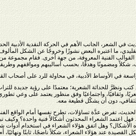
يث في الشعر، الجانب الأهم في الحركة النقدية الأدبية الحد
لتقليدي، ما اعتبره البعض نشوزًا وخروجًا عن الشكل المألوف
م القوالب الفنية المعروفة، من جهة أخرى. فقام مجموعة من 
، شكلاً ومضمونًا وهدفًا، بحسب أساليبهم ومواقفهم وطريقة 
سعة في الأوساط الأدبية، في محاولة للرد على أصحاب القدي
ب ونظرَّ للحداثة الشعرية؛ معتمدًا على رؤية جديدة للتراث ا
عريًا، وثقافيًا، واجتماعيًا وفق منظور يعتمد على وعي تطو
الثقافي، دون أن يشكّل قطيعة معه.
لحديث، تفرض عدَّة تساؤلات، تطرح نفسها أمام الواقع الفن
فهل اعتمد الشعراء المحدثون أشكالاً فنية واحدة؟ وكيف تبل
ه الأشكال؟ وهل اتفق هؤلاء الشعراء في استخدام أدوات شعر
لقصيدة عند هؤلاء الشعراء، شكلاً ناضجًا، ثابتًا ونهائيًا، 