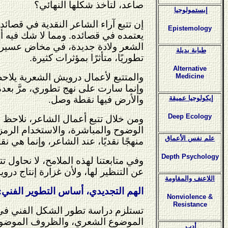
صاعد، لتأخذ شكلها النهائي؟
إبستمولوجيا
إن تتبع آراء الشاعر النقدية في قصائد
Epistemology
يعتمده في قصائده. ومما لا شك فيه أ
الشعر ولادة جديدة، في مخاض عسير. 
طبابة بديلة
تطوريًا، متأثرًا بمؤثرات كثيرة.
Alternative
والمتتبع لأعمال درويش الشعرية يلاحظ ا
Medicine
وإنما سارت على نهج تطوري، مرَّ بعدة 
إيكولوجيا عميقة
والأرض فيها نقطة وصل.
Deep Ecology
ومن خلال تتبع أعمال الشاعر، نلاحظ و
الوضوح والمباشرة، والاستخدام الرمزي 
علم نفس الأعماق
منهجًا نقديًا، عند الشاعر، وإنما ه
Depth Psychology
وفي متابعتنا لهذه الملامح، لا نحاول 
عن التنظير لها، ولأن غزارة إنتاج در
اللاعنف والمقاومة
الهم التجديدي، أساس التطوير الفني:
Nonviolence &
Resistance
تستلزم دراسة تطور الشكل الفني في ال
الموضوع الشعري، والظروف الموضوعية 
أدب