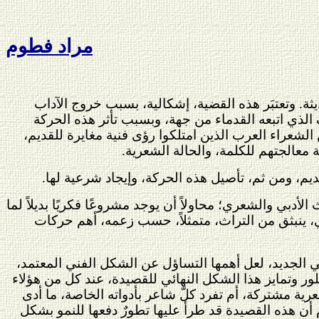
مراد فطوم
يثة. وتعتبَر هذه القضية، إشكالية، بسبب خروج الآداب
 الذي اتبعه القدماء من جهة، وبسبب تأثر هذه الحركة
الشعراء العرب الذين امتلكوا رؤى فنية مغايرة للقديم،
معالجتهم للكلمة، والحالة الشعرية.
م، ومن ثم، تأصيل هذه الحركة، وإيجاد شرعية لها.
لأدبي والشعري؛ محاولاً أن يوجد مشروعًا فكريًا بديلاً لما
ري، ينبثق من التراث، متمثلاً، حسب زعمه، أهم حركات
ي الجديد، لعل أهمها التساؤل عن الشكل الفني المعتمد،
ور وتمايز هذا الشكل النهائي للقصيدة، عند كل من هؤلاء
ية مشتركة، أم تفرد كلّ شاعر بأدواته الخاصة، ما أدى
أم أن هذه القصيدة قد طرأ عليها تطورٌ دفعها للنمو بشكل