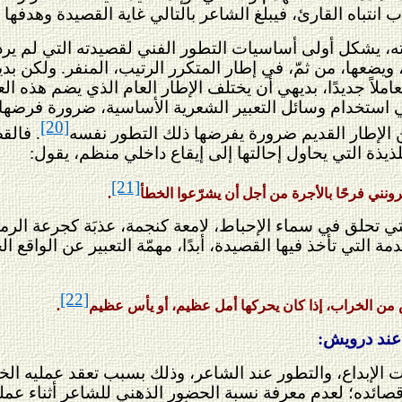
نتباه القارئ، فيبلغ الشاعر بالتالي غاية القصيدة وهدفها 
ه، يشكل أولى أساسيات التطور الفني لقصيدته التي لم يرد لها
ا، ويضعها، من ثمّ، في إطار المتكرر الرتيب، المنفر. ولكن ب
ملاً جديدًا، بديهي أن يختلف الإطار العام الذي يضم هذه الع
ي استخدام وسائل التعبير الشعرية الأساسية، ضرورة فرضها
[20]
 الإطار القديم ضرورة يفرضها ذلك التطور نفسه
. فالق
ذة التي يحاول إحالتها إلى إيقاع داخلي منظم، يقول:
[21]
ونني فرحًا بالأجرة من أجل أن يشرّعوا الخطأ
.
لتي تحلق في سماء الإحباط، لامعة كنجمة، عذبَة كجرعة الر
 التي تأخذ فيها القصيدة، أبدًا، مهمّة التعبير عن الواقع ا
[22]
من الخراب، إذا كان يحركها أمل عظيم، أو يأس عظيم
.
 عند درويش:
الإبداع، والتطور عند الشاعر، وذلك بسبب تعقد عمليه ال
ي قصائده؛ لعدم معرفة نسبة الحضور الذهني للشاعر أثناء عم