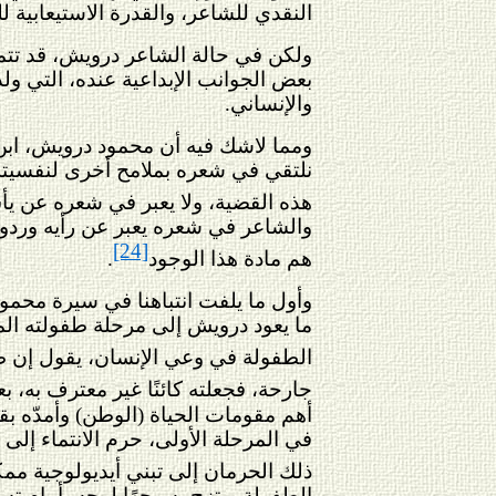
النقدي للشاعر، والقدرة الاستيعابية 
ولكن في حالة الشاعر درويش، قد تتمك
بعض الجوانب الإبداعية عنده، التي ولد
والإنساني.
ومما لاشك فيه أن محمود درويش، ابن ال
نلتقي في شعره بملامح أخرى لنفسيته و
هذه القضية، ولا يعبر في شعره عن يأس
والشاعر في شعره يعبر عن رأيه وردود أ
[24]
هم مادة هذا الوجود
.
وأول ما يلفت انتباهنا في سيرة محمود 
ما يعود درويش إلى مرحلة طفولته المح
الطفولة في وعي الإنسان، يقول إن 
جارحة، فجعلته كائنًا غير معترف به، ب
أهم مقومات الحياة (الوطن) وأمدّه بق
في المرحلة الأولى، حرم الانتماء إلى
ذلك الحرمان إلى تبني أيديولوجية ممك
الطفولة، وتزج به وجهًا لوجه، أمام