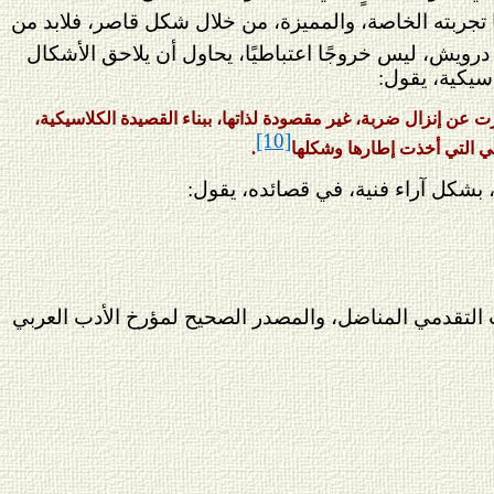
ا تجربته الخاصة، والمميزة، من خلال شكل قاصر، فلابد من
رويش، ليس خروجًا اعتباطيًا، يحاول أن يلاحق الأشكال
اسيكية، يقول:
 عن إنزال ضربة، غير مقصودة لذاتها، ببناء القصيدة الكلاسيكية،
[10]
 هي التي أخذت إطارها وشكلها
.
ه، بشكل آراء فنية، في قصائده، يقول:
دب التقدمي المناضل، والمصدر الصحيح لمؤرخ الأدب العربي