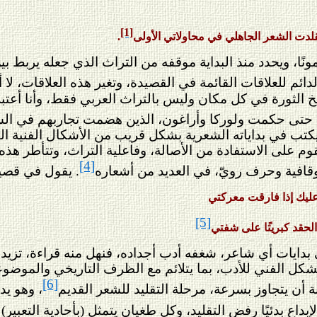
[1]
لدت الشعر الجاهلي في محاولاتي الأولى
.
ونًا، ويحدد منذ البداية موقفه من التراث الذي جعله يربط بي
ئم للعلاقات القائمة في القصيدة، وتغير هذه العلاقات، لا أعن
خ الثورة في كل مكان وليس بالتراث العربي فقط، وأنا أعتبر 
ليك، حتى حكمت ولوركا وأراغون، الذين هضمت تجاربهم في ا
كتب في بداياته الشعرية بشكل قريب من الأشكال الفنية الق
وم على الاستفادة من الأصالة، وفاعلية التراث، وتتأطر هذ
[4]
قافية وحرف رويّ، في العديد من أشعاره
.
يقول في قصيدت
يك إذا فارقت معركتي
[5]
لحقد كبري
ت
ًا على شفتي
في بدايات أي شاعر، شغفه أدب أجداده، فنهل منه قراءة، تزي
لشكل الفني للأدب، بما يتلائم مع الظرف التاريخي والمو
[6]
أن يتجاوز بسرعة، مرحلة التقليد للشعر القديم
، وهو ي
لإبداع بدئيًا رفض التقليد، وكل طغيان يتمثل (بأحادية التع