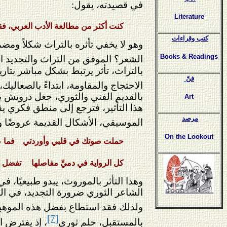
في قصيدته، يقول:
Literature
كنت أكثر من مطالعة الأدب العربي، فق
كتب وقراءات
وهو لا يخفي تأثره بالتراث شكلاً ومضم
Books & Readings
الشعر؟ الموفق من التراث والتجديد الدا
بالتراث، تأثر يرتبط بشكل مباشر بتاري
فنّ
الاحتجاج والمقاومة، ابتداءً بالصعا
بالقديم الفني والثوري، جعل درويش ي
Art
هذا التأثير، فترجع إلى منطق فكري يق
مرصد
الموسيقي، الأشكال القديمة عروضًا و
On the Lookout
حملت صوتك في قلبي وأوردتي فما عل
كل الرواية في دميِّ مفاصلها تفضل ا
وهذا التأثر بالموروث، يبدو طبيعيًا، 
الشاعر الثوري ضرورة التجديد، في ا
ولذلك فقد استطاع بفضل هذه الموهبة 
[7]
بالمستقبل، حلم ثوري
، إذ يفترض ا