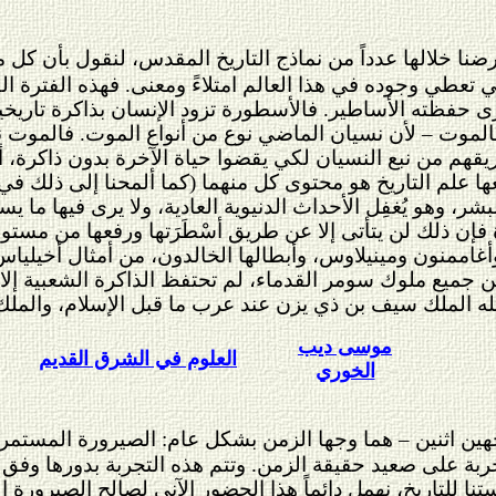
نا خلالها عدداً من نماذج التاريخ المقدس، لنقول بأن كل م
ي تعطي وجوده في هذا العالم امتلاءً ومعنى. فهذه الفترة ال
 حفظته الأساطير.
فالأسطورة تزود الإنسان بذاكرة تاريخية
بالموت – لأن نسيان الماضي نوع من أنواع الموت. فالموت ن
يقهم من نبع النسيان لكي يقضوا حياة الآخرة بدون ذاكرة، أ
ا علم التاريخ هو محتوى كل منهما (كما ألمحنا إلى ذلك في 
شر، وهو يُغفِل الأحداث الدنيوية العادية، ولا يرى فيها ما يست
رة فإن ذلك لن يتأتى إلا عن طريق أسْطَرَتها ورفعها من م
أغاممنون ومينيلاوس، وأبطالها الخالدون، من أمثال أخيليا
بين جميع ملوك سومر القدماء، لم تحتفظ الذاكرة الشعبية إل
موسى ديب
العلوم في الشرق القديم
الخوري
هين اثنين – هما وجها الزمن بشكل عام: الصيرورة المستمرة 
ِ تجربة على صعيد حقيقة الزمن. وتتم هذه التجربة بدورها و
للتاريخ، نهمل دائماً هذا الحضور الآني لصالح الصيرورة التط