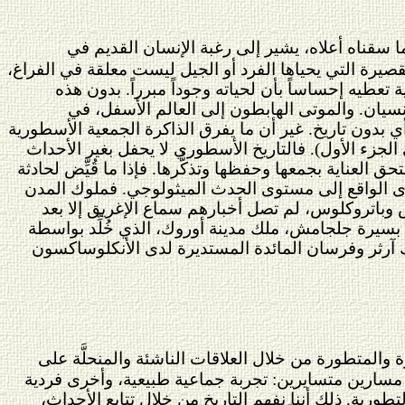
ا سقناه أعلاه، يشير إلى رغبة الإنسان القديم في
قصيرة التي يحياها الفرد أو الجيل ليست معلقة في الفراغ،
 تعطيه إحساساً بأن لحياته وجوداً مبرراً. بدون هذه
سيان. والموتى الهابطون إلى العالم الأسفل، في
ي بدون تاريخ. غير أن ما يفرق الذاكرة الجمعية الأسطورية
الجزء الأول). فالتاريخ الأسطوري لا يحفل بغير الأحداث
حق العناية بجمعها وحفظها وتذكُّرها. فإذا ما قُيِّض لحادثة
ستوى الواقع إلى مستوى الحدث الميثولوجي. فملوك المدن
س وباتروكلوس، لم تصل أخبارهم سماع الإغريق إلا بعد
ا بسيرة جلجامش، ملك مدينة أوروك، الذي خُلِّد بواسطة
والمتطورة من خلال العلاقات الناشئة والمنحلَّة على
فق مسارين متسايرين: تجربة جماعية طبيعية، وأخرى فردية
ورية. ذلك أننا نفهم التاريخ من خلال تتابع الأحداث،