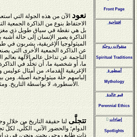
Front Page
نعود
الآن من هذه الجولة التي استعرض
افتتاحية
الاحتفاظ بنوع من الذاكرة الجمعية الت
بل هي نقطة في سياق طويل ذي مغزى
الذاكرة يصير الإنسان إلى حالة أشبه 
الميثولوجيا الإغريقية، يشربون في طر
منقولات روحيّة
عن الذاكرة الجمعية الأخرى التي يصنعه
الناجمة عن تداخل عالم الآلهة بعالم الب
Spiritual Traditions
ما، أو شخصية ما، أن تخلَّد في الذاك
الإغريقية القدماء، من أمثال عوليس و
أسطورة
إلباسهم حلَّة ميثولوجية أصيلة. ومن 
Mythology
الأسطورة، لا بواسطة التاريخ. ومثله الملك سيف بن ذي يزن عند عرب ما قبل الإسلام، والملك آرثر وفرسان المائدة المستديرة لدى الأنكلوساكسون.
قيم خالدة
Perennial Ethics
تتجلَّى
ٍإضاءات
لنا حقيقة التاريخ من خلال وج
الدوام؛ والحضور الآني، الكلِّي، لكلّ
Spotlights
ذات طابع روحي بحت. ونحن، في دراستنا 