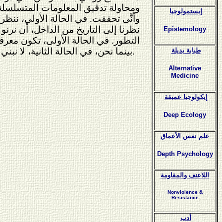
ومحاولة تدقيق المعلومات المتسلسلة وترت
إبستمولوجيا
وأنَّى تحققت. في الحالة الأولى، ننظر ل
نظرنا إلى التاريخ من الداخل، أن نرنو 
Epistemology
التطور. في الحالة الأولى، تكون معرف
بينما نحن، في الحالة الثانية، لا نبني معرفتنا على المعلومات فقط، بل وعلى مشاركة حقيقية في صيرورة الماضي.
طبابة بديلة
Alternative
Medicine
إيكولوجيا عميقة
Deep Ecology
علم نفس الأعماق
Depth Psychology
اللاعنف والمقاومة
Nonviolence &
Resistance
أدب