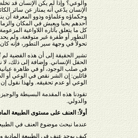
والوعي؟ وإذا لم يكن الإنسان قد تخلص م
الإنسان يدّعي أنه يمتاز عن سائر الك
وحكماؤه وعلماؤه وذوو المعرفة أن ينتص
أحدهم يحيا ويعيش في المكان والزمان
كل ما يتعلق بآثاره اللاواعية المزعومة
التطور أو طفرة غير متوقعة، ولم يحدث 
تحولاً في وجهة سير التطور، فإنه كان 
تشير الحقيقة إلى أن هذه القضية لم تُ
الحقل الإنساني. وإضافة إلى ذلك، لا نس
في صلب الوجود، أو في ظاهرة عيانية و
قائلين:
إن الشر نقص في الوعي أو الخ
الوعي أو عدم تحقيقه. ولهذا نقول إن
تقودنا هذه المقدمة البسيطة والوجيزة
والدولي.
أولاً:
العنف على مستوى الطبيعة الماد
عندما نبحث موضوع العنف في الطبيعة ال
كيف يوجد عنف في الطبيعة المادية وهي 