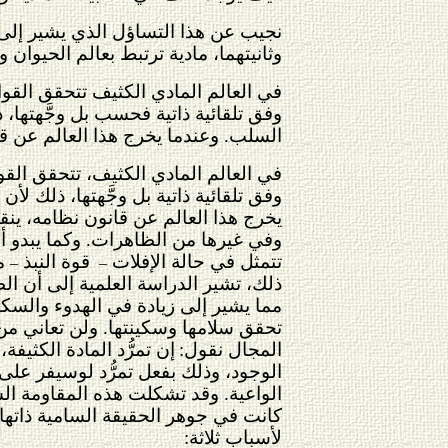
نجيب عن هذا التساؤل الذي يشير إلى ال
وثانيتهما، مادية ترتبط بعالم الحيوان و
في العالم المادي الكثيف تتحقق القوا
وفق تلقائية ذاتية فحسب بل وجَّهتها، ذ
السلب. وعندما يخرج هذا العالم عن ق
في العالم المادي الكثيف، تتحقق القوا
وفق تلقائية ذاتية بل وجَّهتها، ذلك لأ
يخرج هذا العالم عن قانون نظامه، ين
وفي غيرها من الظاهرات. وكما يبدو أن ه
تتمثل في حالة الإفلات
قوة النبذ
من
–
–
ذلك، تشير الدراسة العلمية إلى أن الطبي
مما يشير إلى زيادة في الهدوء والسكين
تحقق سلامها وسكينتها. ولن تعاني من آ
المجال نقول:
إن تمرُّد المادة الكثيف
الوجود، وذلك بفعل تمرُّد لوسيفر على 
الواعية. وقد تشكلت هذه المقاومة السا
كانت في جوهر الحقيقة السامية ذاتها،
لأسباب ثلاثة: