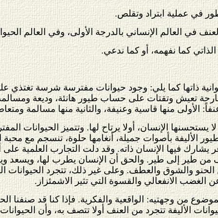
طور في عملية ابتراد وتقلص.
نف في العالم الإنساني بالدرجة الأولى، وفي العالم الحيواني
الذاتي كما نفهمه، أو كما ندعي.
انية ذاتها كما يلي: وجود حيوانات مفترسة شرسة تغتذي عل
ارحة تعيش وتقتات على حساب طيور هانئة، وديعة ومسالمة. ه
فاً: الأولى منها قاسية وعنيفة، والثانية منها مسالمة ومتعاط
ستحسنها الإنسان، أولا يرتاح لها. وتتميز الحيوانات المفترس
لطيور الأليفة بأصوات جميلة، أنغامها حلوة، تنسجم مع محبة ا
يشارك فيها الإنسان ذاته. وقد دلت التجارب العلمية على أن
 من طير إلى طير. والحق أن الإنسان يطرب لها، ويسعد ويرتاح
الحنو والشوق والعطف. وعلى غير ذلك، تتجرد الحيوانات ال
 عن الغضب الانفعالي والقسوة التي تثير الاشمئزاز.
موضوع من وجهتيه: الواقعية والفكرية. فإذا كنا قد صنفنا ال
وانات الأليفة تتجرد من العنف أولا تتصف به، وأن الحيوانا