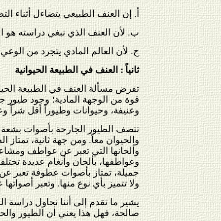
أ. إن العنف الطبيعي يتضاءل أثناء الت
ب.
لأن العنف الذي نبغي دراسته هو الع
ج. لأن العالم المادي يتجرد من الوعي 
ثانياً
: العنف في الطبيعة الحيوانية
تفرض مسألة العنف في الطبيعة الحيو
قوة من الوجهة المادية؛ وجود طيور ج
وعنيفة، وحيوانات وطيوراً أقل شراً وعن
تتصف الطيور الجارحة بأصوات بشعة لا ي
والحيوان معاً. ومن جهة ثانية، تمتاز ا
وألحانها التي تعبر عن عواطف ومشاعر 
وعواطفها، بألحان وأنغام عديدة تختلف
جميلة، تمتاز بأصوات عطوفة تعبر عن 
ولا تتميز بأي نوع منها. وتعبر أصواتها
يشير ما تقدم إلى أننا نحاول دراسة ال
صالحة، فهل هذا يعني أن الطيور والحي