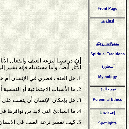
Front Page
افتتاحية
منقولات روحيّة
Spiritual Traditions
إن
دراستنا لنزعة العنف وانفعال الأن
أسطورة
الآثار أيضاً. وأما
مستقبله فإنه يشير إلى
Mythology
1. هل العنف فطري في الإنسان أم هو مكتسب في الحياة الاجتماعية والنفسية؟
2. ما الأسباب الاجتماعية أو النفسية أو الفطرية لعنف الإنسان؟
قيم خالدة
3. هل بإمكان الإنسان أن يتغلب على هذا العنف في أنواعه الثلاثة؟
Perennial Ethics
4.
ما المبادئ التي لابد من توافرها في
ٍإضاءات
5. كيف نفسر نزعة العنف في الإنسان، أو انفعاله باتجاه العنف، وهو الكائن الذي يدَّعي أنه يتميز بالعقل والوعي؟
Spotlights