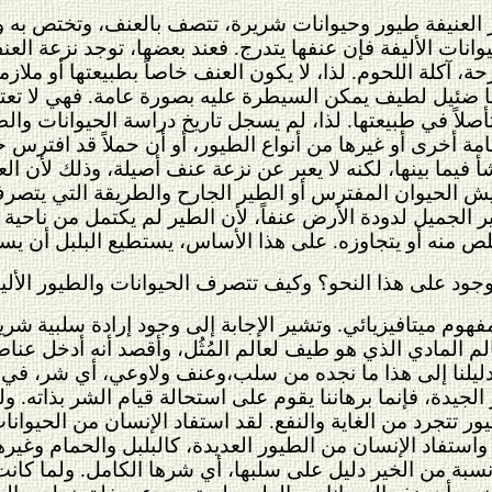
ور العنيفة طيور وحيوانات شريرة، تتصف بالعنف، وتختص به 
يوانات الأليفة فإن عنفها يتدرج. فعند بعضها، توجد نزعة الع
، آكلة اللحوم. لذا، لا يكون العنف خاصاً بطبيعتها أو ملازماً
 ضئيل لطيف يمكن السيطرة عليه بصورة عامة. فهي لا تعتمد
صلاً في طبيعتها. لذا، لم يسجل تاريخ دراسة الحيوانات والطيو
 أخرى أو غيرها من أنواع الطيور، أو أن حملاً قد افترس حم
 ينشأ فيما بينها، لكنه لا يعبر عن نزعة عنف أصيلة، وذلك لأ
 الحيوان المفترس أو الطير الجارح والطريقة التي يتصرف به
لجميل لدودة الأرض عنفاً، لأن الطير لم يكتمل من ناحية ال
لص منه أو يتجاوزه. على هذا الأساس، يستطيع البلبل أن يس
لوجود على هذا النحو؟ وكيف تتصرف الحيوانات والطيور الأل
هوم ميتافيزيائي. وتشير الإجابة إلى وجود إرادة سلبية
شرير
 المادي الذي هو طيف لعالم المُثُل، وأقصد أنه أدخل عناص
دليلنا إلى هذا ما نجده من سلب،وعنف ولاوعي، أي شر، في ط
لجيدة، فإنما برهاننا يقوم على استحالة قيام الشر بذاته. 
يور تتجرد من الغاية والنفع. لقد استفاد الإنسان من الحيوانا
 واستفاد الإنسان من الطيور العديدة، كالبلبل والحمام وغير
 نسبة من الخير دليل على سلبها، أي شرها الكامل. ولما كان