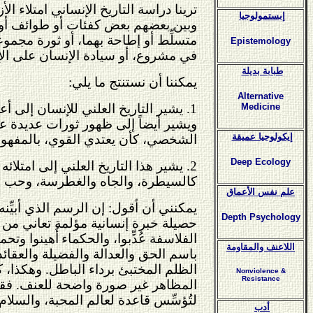
ترينا دراسة التاريخ الإنساني امتلاء 
إبستمولوجيا
وبين بعضهم بعض كفئات أو طوائف أو ط
متسلِّط أو إطاحة بهما، أو ثورة مجمو
Epistemology
في مشروع، أو سيادة الإنسان على الإ
طبابة بديلة
يمكننا أن نستنتج ما يلي:
Alternative
1. يشير التاريخ العلني للإنسان إلى
Medicine
ويشير أيضاً إلى ظهور ثورات عديدة ع
إيكولوجيا عميقة
الشخصي، كأن يعتدي القوي، بالمفهوم
Deep Ecology
2. يشير هذا التاريخ العلني إلى امتل
كالسيطرة، والجاه والغطرسة، وحب الظ
علم نفس الأعماق
يمكنني أن أقول: إن الرسم الذي أبيِّ
Depth Psychology
حصيلة خبرة إنسانية مؤلمة تعاني من و
الفلاسفة عُذِّبوا، والحكماء
أُهينوا وتحم
اللاعنف والمقاومة
باسم الحق والعدالة والفضيلة والعقائدي
الظلم المختبئ برداء الباطل. وهكذا، 
Nonviolence &
Resistance
المظاهر غير صورة واضحة للعنف. فقد ب
لتُؤسِّس قاعدة لعالم المحبة، والسلام
أدب