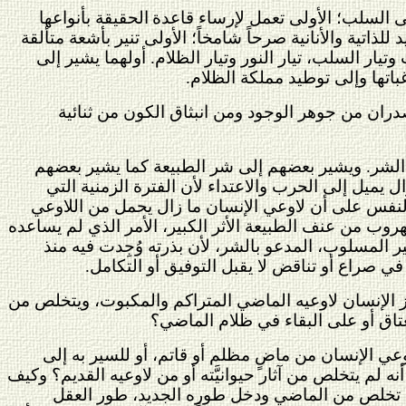
ى السلب؛ الأولى تعمل لإرساء قاعدة
الحقيقة بأنواعها
للذاتية والأنانية صرحاً شامخاً؛ الأولى تنير بأشعة متألقة
وتيار السلب، تيار النور وتيار الظلام. أولهما يشير إلى
اتها وإلى توطيد مملكة الظلام.
يصدران من جوهر الوجود ومن انبثاق الكون من ثنائية
 الشر. ويشير بعضهم إلى شر الطبيعة كما يشير بعضهم
ال يميل إلى الحرب والاعتداء لأن الفترة الزمنية التي
 النفس على أن لاوعي الإنسان ما زال يحمل من اللاوعي
وب من عنف الطبيعة الأثر الكبير، الأمر الذي لم يساعده
ير المسلوب، المدعو بالشر، لأن بذرته وُجِدت فيه منذ
في صراع أو تناقض لا يقبل التوفيق أو التكامل.
وز الإنسان لاوعيه الماضي المتراكم والمكبوت، ويتخلص من
تاق أو على البقاء في ظلام الماضي؟
عي الإنسان من ماضٍ مظلم أو قاتم، أو للسير به إلى
نه لم يتخلص من آثار حيوانيَّته أو من لاوعيه القديم؟ وكيف
ان قد تخلص من الماضي ودخل طوره الجديد، طور العقل