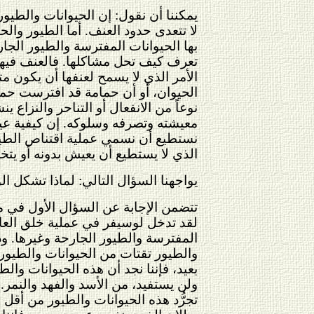
يمكننا أن نقول: إن الحيوانات والطي
لا تتعدى حدود العنف. أما الطيور والح
بها الحيوانات المفترسة والطيور الجارحة
تعرف كيف تحل مشاكلها. فالعنف فيها
الأمر الذي لا يسمح لعنفها أن يكون متأ
الحيوان، أو أن حمامة قد افترست حمامة
نوعاً من الانفعال أو التناحر والنزاع
معيشته وتصرفه وسلوكه. إن كيفية عيش
نستطيع أن نسمي عملية اقتناص الطير ا
الذي لا يستطيع أن يعيش بدونه أو يتخ
يواجهنا السؤال التالي: لماذا تشكل ا
تتضمن الإجابة عن السؤال الأول في مف
لقد تدخل لوسيفر في عملية خلق العالم
المفترسة والطيور الجارحة وغيرها. و
والطيور تقتات من الحيوانات والطيور ا
بعيد، فإننا نجد أن هذه الحيوانات والط
ولن يستفيد، من الأسد والفهد والنمر.
تجرُّد هذه الحيوانات والطيور من أقل