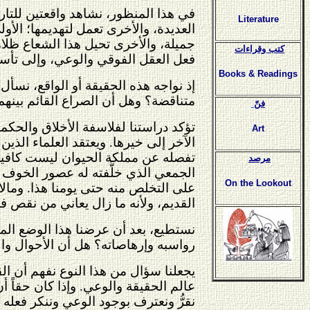
في هذا المنظور، نشاهد واقعتين للتار
Literature
العديدة، والأخرى تعمل
لتهديمها؛ الأو
جميلة، والأخرى تحيل هذا الشعاع ظلاماً
كتب وقراءات
فعل العقل الفوقي والوعي، وإلى تأسيس
Books & Readings
إذ نواجه هذه الحقيقة أو الواقع، نسأل
متناقضة؟ وهل أن الصراع القائم بينهم
فنّ
تؤكد دراستنا لفلاسفة الأخلاق والحك
Art
الآخر إلى خيرها. ويعتقد العلماء الذين
تفصله عن مملكة الحيوان ليست كافية ل
مرصد
الجمعي الذي خلَّفته له عصور الخوف و
On the Lookout
على التخلص منه حتى يومنا هذا. ومالا 
القديم، ولأنه ما زال يعاني من نقص في
نستطيع، بعد أن عرضنا هذا الوضع المؤ
رواسبه وإرهاصاته؟ هل أن الأحوال وا
يجعلنا سؤال من هذا النوع نفهم أن ال
عالم الحقيقة والوعي. وإذا كان حقاً أ
نقرُّ ونعترف بوجود الوعي وننكر فعله