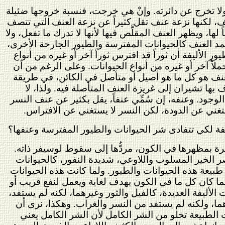
ولا تخرج عن دائرته. وإنْ هي خرجت، فنسبة خروجها ضئيلة
نف، لكنها نزعة عنف تقل كثيراً عن نزعة العنف
التي تتصف
 لها، ويظهر العنف المقلَّص فيها لأنها لا تدرك ما تفعل، ولا
 العنف كالحيوانات المفترسة والطيور الجارحة الأخرى،
ر الأليفة أن ثوراً قد افترس ثوراً آخر أو غيره من أنواع
لاً آخر أو غيره من أنواع الحيوانات. وعلى الرغم من أن
ن العنف هو كل ما هو أصيل أو متأصل في الكائن، في طريقة
ا تشيران إلى غريزة العنف المتأصلة فيه. ولذا، لا
وجود. وعنفه، إن سُمِّي عنفاً، يقل بكثير عن عنف النسر
تغني عن الدودة، لكن النسر لا يستغني عن الافتراس.
يفة لكي تتفادى شر الحيوانات والطيور المفترسة وعنفها؟
ة بمظهرها
في الكون، مردُّها إلى سقوط لوسيفر ذاته.
ر الخير المسلوب واللاوعي، شديدة النفور، كالحيوانات
بيعة هذه الحيوانات والطيور. ولما كانت هذه الحيوانات
ولما كان كل ما في الكون يهدف لغاية ويعمل لنفع قريب أو
ت الأليفة العديدة، كالفيل والثور وغيرهما، لكنه لم يستفد،
هما، ولكنه لم يستفد من النسر والغراب. وهكذا، نرى أن
ت الطبيعة تخلو من الشر الكامل
لأن الشر الكامل يعني