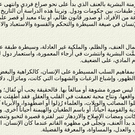
الأزمنة البشرية بالعنف الذي بدأ على نحو صراع فردي وانتهى
بقات، بين حكومات ودول. وترينا هذه الدراسة أن التاريخ ل
عة من الأفراد، أو صدور قانون ظالم، أو بناء معبد أو قصر 
نسان في صيغة السيطرة والتحكم والقسوة والاستعباد والاس
 أعمال العنف، والظلم، والملكية غير العادلة، وسيطرة طبقة 
مَّت البشرية وانتشرت في أرجاء المعمورة، واستعمار دول لد
 المادي، على الضعيف.
ائه بمفاهيم السلب المسيطرة على الإنسان، كالكراهية والبغض،
هور، وإشباع الرغبات والشهوات التي كانت، وماتزال، دلا
نه ليس صورة مشوهة أو مبالغاً بها. فالحقيقة يجب أن تُقال
اقعها، ونتاج محبة تعمقت في القلب والعقل. فقد أُطفِئت شع
لوا المصائب والويلات، والعلماء رُذِلوا أو اضطُّهدوا، والأبرياء
ن
ة والقومية أحياناً، أو باسم
الطغيان والهيمنة أحياناً أخرى. 
كانت ومضات الإصلاح والازدهار تنير لفترة قصيرة لتخبو وتن
دأ العنف، وتجلَّى في مظهره القاتم عندما كان الإنسان، ا
، والعدل، والمساواة، والمعرفة والفضيلة.