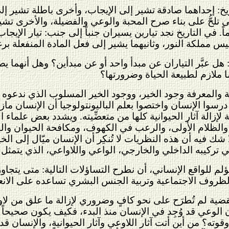
يخ: إحداهما صادقة
تشير إلى الإيجاب، وأخرى باطلة تشير إل
لى تلحُّ على بناء صرح المحبة والوعي والفضيلة، والأخرى تشيد 
. في التاريخ نجد تيارين يسيران جنباً إلى جنب: تيار الإيجاب 
 مملكة النور، وثانيهما يشير إلى فعل المادة المنفعلة برغب
: هل عبَّر التياران عن مبدأ واحد أو عن مبدأين؟ وهل أنهما 
ا ملازم لطبيعة الحياة وضرورتها؟
مة والمعرفة وجود الخير، ووجود الخير المسلوب الذي ندعوه
 درسوا الإنسان واختصوا بعلم الباليونتولوجيا أن الإنسان ماز
إزالة آثار الحيوانية كلها من متعضِّيته. ويشدد بعض علماء
الظلام الأولى، والرعب في الكهوف، ومكافحة الحيوان والهر
شك فيه أن هذه النظريات لا تُنكِر أن الإنسان ميّال إلى الخ
 تركيبه الداخلي والخارجي، الواعي واللاواعي، الذي يتمثل 
لم للواقع الإنساني، أن نطرح التساؤلات التالية: متى يتجا
لظروف الاجتماعية وتربية الجنس البشري تساعده على الانع
قضية لم تُطرَح على نحو كافٍ وضروري لإزالة ما علق من لاو
ن الوعي قد وُجِد في الإنسان منذ البدء، فكيف يكون صحيحاً أ
 وقوته؟ من أين أتت آثار اللاوعي وآثار الحيوانية، والإنس