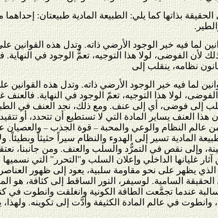
حقيقة بذاتها كما يلي: الطبيعة المادية طبيعتان: إحداهما 
الطير.
نين لما فيه خير الوجود الأرضي ذاته. وتدل هذه القوانين عل
لك لأن الفوضى، لولا هذا التوجيه، تعمُّ الوجود في النهاية.
انون نظامه، ينقلب إلى
نين لما فيه خير الوجود الأرضي ذاته. وتدل هذه القوانين ع
ن الفوضى، لولا هذا التوجيه، تعمّ الوجود في النهاية. فالعن
قلب إلى فوضى، أي إلى عنف. ومع ذلك، نجد العنف في الطبيع
ذا العنف يساير المادة التي لا تستطيع أن تتحدد، أو تتقيد، أ
 عالم النظام والوعي والمحبة
قوة الجذب
والعصيان علي
–
–
عة المادية تسير إلى الهدوء والنظام سيراً حثيثاً وبطيئاً. ولا
ة، وإلى نقص في التمرٌّد والسلب والعنف. ومن جانبنا، نعتق
ثار غليانها الداخلي وإعلان السلب و"التحرر" التي نسميها "
ة، الذي يظهر على نحو مقاومة سلبية، يعود إلى ظهور العناصر
الحقيقة السامية. لوسيفر، النور الساقط إلى كثافة، هو المق
لبة عندما تجمَّعت الطاقة الكونية وانغلقت وانطوت في كتلة.
 وانطوت في عالم المادة الكثيفة وأدَّت إلى تكوينه. ولهذا،