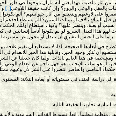
ن آثار ماضيه، فهذا يعني أنه مازال موجوداً في طور الحيواني
ائنات بالعقل والوعي والروح؟ وإن كانت حقيقة اللاوعي
[1]
وآث
روا على لاوعيهم وينعتقوا من آثار حيوانيتهم؟ ألم يكونوا إ
 قبل الميلاد بآلاف أو بمئات السنين؟ ألم يستطع أحدهم أن
بسبب أو بعلَّة، وينتصر عليها؟ وكيف استطاع أولئك الحكما
لهم هذا التبدل السريع لو لم يكونوا أناساً إنسانيين في كيا
لزاماً على الجنس البشري أن يتبدل أو يتحول عن مسيرته الحيو
طرَح في أبعادها الصحيحة. لذا، لا نستطيع أن نقيم علاقة بين
تطيع أن نُنكِر وجود الخير، وقابلية هذا الخير للانعدام في ال
مشخصة في هذا العالم بالذات. ولما كان حديثنا عن الشر مق
ير، أو هو سلب للإيجاب، هو جهل ناجم عن انعدام الوعي وا
 حكماء الماضي والحاضر انتصروا على الشر لأن وعيهم ممتل
 إلى دراسة العنف في مستوياته أو أبعاده الثلاثة: المستو
ية
مادية، تجابهنا الحقيقة التالية:
منظمة تنظيماً رائعاً، تسودها القوانين السرمدية والأبدية 