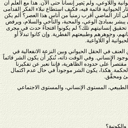
ة واللاوعي، ولم يَصِر إنساناً حتى الآن. هذا مع العلم أن
ار الحيوانية قائمة فيه، فكيف استطاع نبلاء الفكر القدامى
لى آثار الماضي أقرب زمنياً من أناس هذا العصر؟ ألم يكن
 يبشر بمبادئ الوعي، والمحبة، والتآخي والسلام، ويرفض
ء تحقيق إنسانيتهم تلك؟ لم يكونوا افتجاءً حدث في مجرى
نهم، وجوهرهم وطبيعتهم الفطرية. وإن كانوا تبدلاً أو
انية أو اللاواعية.
 العنف في الحقل الحيواني وبين النزعة الانفعالية في
وجود الإنساني. وفي الوقت ذاته، نُنكِر أن يكون الشر قائماً
تصراً على حدوده الظاهرية، فإننا نعبر عن تفكيرنا
لحكمة. هكذا، يكون الشر موجوداً في حال عدم اكتمال
ئ ومحقَّق.
ى الطبيعي، المستوى الإنساني، والمستوى الاجتماعي
والكونية؟