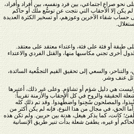
 على نحو صراع
اجتماعي، بين فرد ونفسه، بين أفراد وأفراد،
م يكن إلا الأحقاب التي نتجت عن توسُّع ملك أو حاكم
على حساب شقاء الآخرين وعوزهم، أو تسخير الكثرة العديدة
تغلال.
على طبقة أو فئة على فئة، واعتداء معتقد على معتقد.
ول أخرى تجني مكاسبها منها، والقتل الفردي والاعتداء
 والتناحر، والسعي إلى تحقيق القيم التجمُّعية السائدة،
ئل
عنف وشر.
؛ وليست هي دليل شؤم أو تشاؤم. وعلى غير ذلك، أعتبرها
لة الحقيقة والروح في كل الأحقاب والأزمنة تقريباً:
ُبِذوا، والمصلحون
سُجِنوا واضطُّهدوا. وقد تم ذلك كله
وأما الحق، في مجال من هذا النوع، فإنه لم يكن أكثر من
طفئ؛ كانت، كما يذكر هيغل، هدنة بين حربين. ولم تكن هذه
لحاكم أو غيره، يطفئ شعلة بدأت تنير طريق الإنسانية