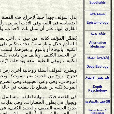
Spotlights
إبستمولوجيا
بذل المؤلف جهداً حثيثاً لإخراج هذه القصة، 
اختصاصه في اللغة وفي الأدب العربي، رأى 
Epistemology
القارئ إليها، على أن تمثل تلك الأحداث، و
طبابة بديلة
يُضمِّن المؤلف كتابه، من حين إلى آخر، بع
Alternative
الله آدم خلال مليار سنة"، نجده يتكلم ع
Medicine
الكثيف بالوفاة أو بالنوم أو بغيرهما، لب
عن الجسد الكثيف، ويتألف من مادته، لكنه 
إيكولوجيا عميقة
الكثيف، ويبقى اللطيف معه وبداخله، ذرَّة ذ
Deep Ecology
تخرج الروح من الجسد بغير الموت؟" ويجيب
علم نفس الأعماق
الروحاني، وفي وعي الغيبوبة، وفي الطرح
الموت؛ لكنه لن ينقطع بل ينفلت في حالة ا
Depth
Psychology
في القصة حبكة، ونهاية لطيفة، وتسلسل من
اللاعنف والمقاومة
ويجول في بطون الحضارات، وفي بدايات الك
حدود الجسم اللطيف والجسد الكثيف، في الح
Nonviolence &
إلى الخير والشر، والمدِّ والجزر، الانزعاج 
Resistance