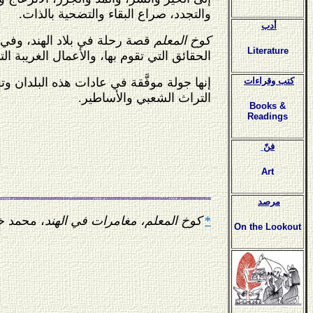
والتجدد، صراع البقاء والتضحية بالذات.
أدب
كوخ المعلم
قصة رحلة في بلاد الهند، وفي غي
Literature
الحقائق التي تقوم بها، والأعمال الغريبة الت
إنها جولة موفَّقة في عادات هذه البلدان 
كتب وقراءات
التراث الشعبي والأساطير.
Books &
Readings
فنّ
Art
مرصد
*
كوخ المعلم، مغامرات في الهند
، محمد خليل الب
On the Lookout