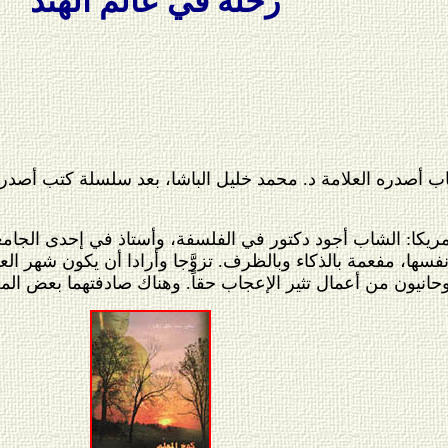
رحلة في عالم الهند
 أصدره العلامة د. محمد خليل الباشا، بعد سلسلة كتب أصدر
مريكا: الشاب أجود دكتور في الفلسفة، وأستاذ في إحدى الجا
سها، مفعمة بالذكاء وبالظرف. تزوَّجا وأرادا أن يكون شهر الع
 الروحانيون من أعمال تثير الإعجاب حقاً. وهناك صادفتهما بعض ا