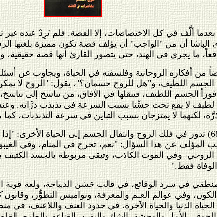
بعدما ألَّف في كل الاختصاصات، إلا القصة. فلم تَرِدْ عنده غير 
الباشا أن من "الواجب" أن يؤلف قصة تكون مميزة بلغتها الرفيع
اقعاً، ما يجري في الهند، حتى يتصور القارئ أنها قصة حقيقية،
ضاً من أفكاره الروحانية وفلسفته في الحياة، ويجاوب عن أسئلة
لى الجسم اللطيف، و"هل للروح جسمان؟"، يقول: "الروح لا يم
ست فوراً الجسم اللطيف، فينقلها في الآفاق، من تناسخ إلى تن
لطيف لا يقع تحت حسِّنا بسبب السرعة في تذبذب ذرَّاته. وعند
رَّة، لكنهما لا يمتزجان بسبب التباين في سرعة التذبذبات، كما 
ويطرح المؤلف أسئلة روحانية أخرى (ص 68) تدور في فلك الروح وانتقال الجسم إلى ا
 المؤلف عن هذا السؤال: "نعم، تخرج في المنام، وفي الغيبوبة
 الروحي، وفي الموت الكاذب، وتبقى مربوطة بالجسد الكثيف
لوفاة فقط."
طقي في سرد الوقائع، في قالب حَسَن الديباجة، ولغة قوية ا
ون، وفي عوالم العلم والمعرفة، ونواميس التطوُّر، وقانون
ك
ياة الدنيا والحياة الآخرة، في حدود العنف واللاعنف، في منطق
والخوف، الأمل والوحشة، الشك واليقين، القناعة والطمع، القلق و