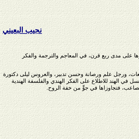
نجيب البعيني
ها على مدى ربع قرن، في المعاجم والترجمة والفكر
معات، ورجل علم ورصانة وحسن تدبير، والعروس ليلى دكتورة
سل في الهند للاطلاع على الفكر الهندي والفلسفة الهندية
لمصاعب، فتجاوزاها في جوٍّ من خفة الروح.