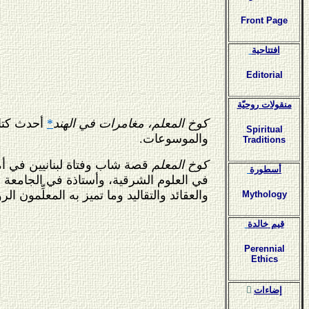
Front Page
افتتاحية
Editorial
منقولات روحيّة
كوخ المعلم، مغامرات في الهند
*
أحدث كتاب
Spiritual
والموسوعات.
Traditions
كوخ المعلم
قصة شاب وفتاة لبنانيين في أ
أسطورة
في العلوم الشرقية، وأستاذة في الجامعة نف
والعقائد والتقاليد وما تميز به المعلِّمون
Mythology
قيم خالدة
Perennial
Ethics
ٍإضاءات