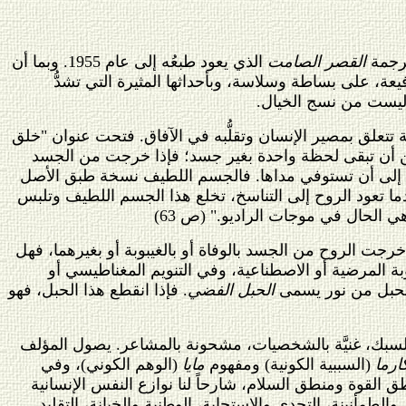
ترجمة
القصر الصامت
الذي يعود طبعُه إلى عام 1955. وبما أن
ة، على بساطة وسلاسة، وبأحداثها المثيرة التي تشدُّ
 وليست من نسج الخيال.
 تتعلق بمصير الإنسان وتقلُّبه في الآفاق. فتحت عنوان "خلق
كن أن تبقى لحظة واحدة بغير جسد؛ فإذا خرجت من الجسد
اسخ، إلى أن تستوفي مداها. فالجسم اللطيف نسخة طبق الأصل
ما تعود الروح إلى التناسخ، تخلع هذا الجسم اللطيف وتلبس
هي الحال في موجات الراديو." (ص 63)
لحياة الأخرى: "إذا خرجت الروح من الجسد بالوفاة أو بالغيبوبة أو بغيرهما، فهل
 المرضية أو الاصطناعية، وفي التنويم المغناطيسي أو
 بحبل من نور يسمى
الحبل الفضي
. فإذا انقطع هذا الحبل، فهو
لسبك، غنيَّة بالشخصيات، مشحونة بالمشاعر. يصول المؤلف
ارما
(السببية الكونية) ومفهوم
مايا
(الوهم الكوني)، وفي
 القوة ومنطق السلام، شارحاً لنا نوازع النفس الإنسانية
الطمأنينة، التحدي والاستجابة، الوطنية والخيانة، التقليد