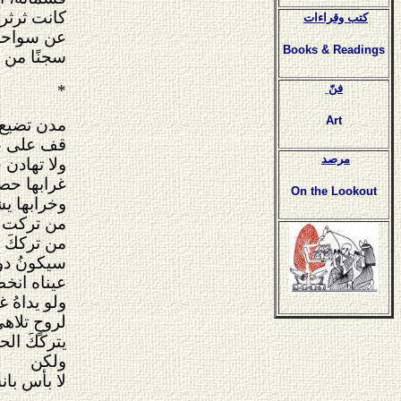
كانت ثرثر
كتب وقراءات
عن سواحل 
Books & Readings
سجنًا من ا
فنّ
*
Art
مدن تضيع
قف على عت
مرصد
ولا تهادن
غرابها ح
On the Lookout
وخرابها يش
من تركت 
من ترككَ 
سيكونُ دوم
عيناه انخط
ولو يداهُ غ
لروحٍ تلاهي
يترككَ ال
ولكن
لا بأس بان