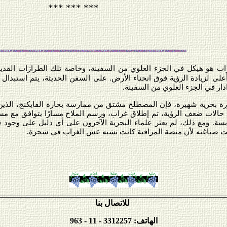
*** *** ***
ب هو هيكل في الجزء العلوي من السفينة، وخاصة تلك الطرازات القديمة
لى لزيادة الرؤية فوق انحناء الأرض
.
على السفن الحديثة، يتم استبدال 
دار في الجزء العلوي من السفينة.
رة بحرية شهيرة، فإن المصطلح مشتق من ممارسة بحارة الفايكنج، الذي
حالات ضعف الرؤية، تم إطلاق غراب، ورسم الملاح مسارًا يتوافق مع مسار 
بسة. ومع ذلك، لم يعثر علماء البحرية الآخرون على أي دليل على وجود
ت صياغته لأن منصة المراقبة كانت تشبه عش الغراب في شجرة.
للاتصال بنا
الهاتف: 3312257 - 11 - 963