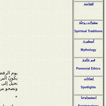
افتتاحية
منقولات روحيّة
Spiritual Traditions
أسطورة
Mythology
قيم خالدة
Perennial Ethics
يوم الرفضُ
يكونُ البر
إضاءات
نحيلُ إلى 
Spotlights
ونصحو من
*
إبستمولوجيا
Epistemology