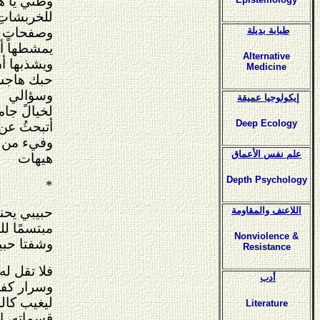
وطني يا ه
للخربشاتِ 
طبابة بديلة
وصفحاتٍ لذ
يمشطها أن 
Alternative
ويشذبها أ
Medicine
حبك هاجس
وسؤالي
إيكولوجيا عميقة
لخيالً جام
Deep Ecology
أتبحثُ عن 
وفيء من عه
علم نفس الأعماق
هيهات
Depth Psychology
*
اللاعنف والمقاومة
حبيبي يحن
مبتسمًا لل
Nonviolence &
وشفتا حبي
Resistance
فلا تقل له
أدب
وسرار كفي 
ليغيب كالن
Literature
قسماته، ال