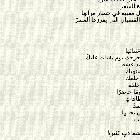
ة السفر
مغيبة في حصار مرآتها
لقضبان التي يغرزها المطرْ
باتها
 جرحك يوم يقتات عليكَ
صد عشه
تهيكَ
خلفكَ
خلفه
ًا حاضرًا
افاتٍ
مدٌ
 تجليها
حب
شغالاتٍ كثيرةْ