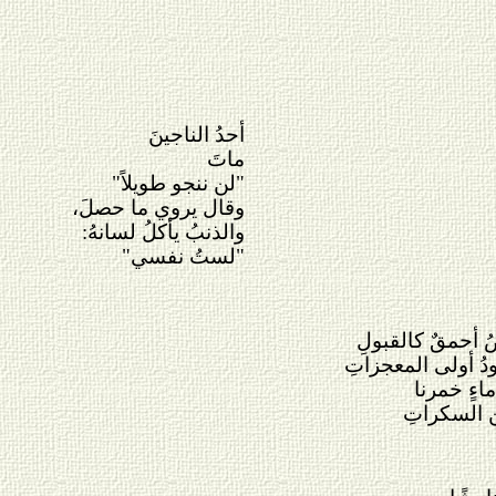
أحدُ الناجينَ
ماتَ
"لن ننجو طويلاً"
وقال يروي ما حصلَ،
والذنبُ يأكلُ لسانهُ:
"لستُ نفسي"
 أحمقٌ كالقبولِ
ودُ أولى المعجزاتِ
ماءٍ خمرنا
 السكراتِ