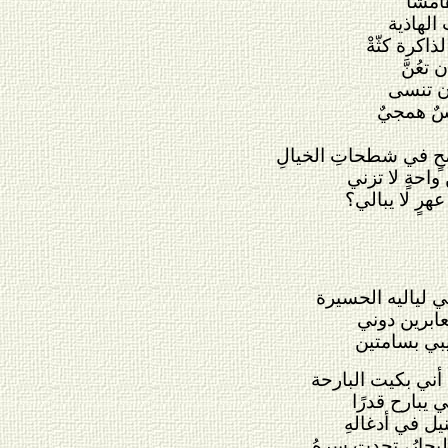
امشًا
الهاذية
اكرة كثّةْ
تعُنَّ
ن تنسى
ٌ همجيٌ
حٍ في شطحاتِ الخيالِ
واحةٍ لا تزني
رٍ لا يبالي؟
ي لياليه الحسيرة
عابرين دوني
بي بسامتين
 أني بكيت البارحة
يبارح قدرًا
يل في أدغالهِ
بحارُ، تحدت سرهُ