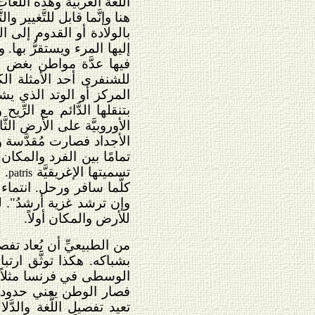
اللُّغة العربية وهذه اللُّ
هنا وإنَّما قابل للتَّغيير
بالولادة أو القدوم إلى ا
إليها المرء ويستقرُّ بها. 
فيها عدَّة مواطن بغض ال
للشنفرى أحد الأمثلة الكث
المركز أو الوتد الذي يشد
بتنقلها الدَّائم مع الرِّ
الأوروبيَّة على الأرض الث
الأجداد فصارت مُقدَّسة وص
تمامًا بين الفرد والمكان 
تسميتها الإغريقيَّة
. 
patris
كلَّما سافر ورحل. انتماء 
وإن ترشد غزية أرشدُ". لكن
للأرض والمكان أولاً.
من الطبيعيِّ أن يُعاد تف
بشباكه. هكذا توثَّق ارت
الوسطى في فرنسا مثلاً 
فصار الوطن يعني حدود الإ
تعيد تفصيل اللُّغة والد