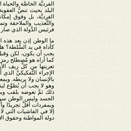
البلد بحيث تنصُّ العقوب
الفرديَّة، بل وفوق إمكا
والتَّعذيب والملاحقة وت
فرئيس الدَّولة الذي صار
ما الوطن إذن بعد هذه ا
كأداة في يد السُّلطة؟ هل 
يجب أن يكون، لكن وقبل أ
كما أراه هو مُصطلح رمزيٌّ
تعريتها من كلِّ زيف الأي
الإجراء التَّفكيكيَّ ال
بالإنسان ولا يربطه. وبم
وهو لا يجب أن يُطوَّع ل
ذلك ثمَّ تعوضه بلقب وبص
الجسد وليس الوطن سوى 
وبمفردات أقلَّ تجريدًا 
إلا في الفاشيات التي لا
دولة المواطنة وحقوق الإن