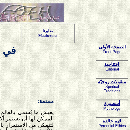
معابرنا
Maaberuna
الصفحة الأولى
في ت
Front Page
افتتاحية
Editorial
منقولات روحيّة
Spiritual
Traditions
مقدمة:
أسطورة
Mythology
يعيش ما يُسمى بالعالم ال
الممكن لها أن تستمر أكثر
قيم خالدة
لتتمكن من الاستمرار بال
Perennial Ethics