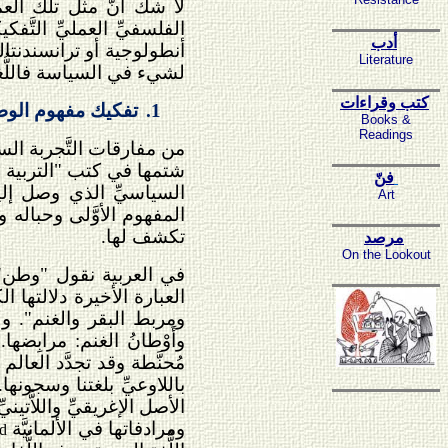
لا شكَّ أنَّ مثل تلك العم
الفلسفيِّ العمليِّ التَّف
أدب
أنطولوجية أو ترانسندنتال
Literature
لشيء في السياسة فاللُّغ
كتب وقراءات
1.
تفكيك مفهوم الوط
Books &
Readings
من مفارقات التَّجربة السو
شتمها في كتب "التربية ال
فنّ
السياسيِّ الذي وصل إلين
Art
المفهوم الأوَّلى وحباله
تكشف لها.
مرصد
On the Lookout
في العربية نقول "وطن" 
العبارة الأخيرة دلالتها 
ومربط البقر والغنم". ولن
وأَوْطانُ الغنم: مرابِضها. و
مُحنَّطة وقد تجدَّد العال
باللاوعيِّ بلغتنا وسجونه
الأصل الإغريقيِّ واللاَّتيني
ومرادفاتها في الألمانيَّة
nd