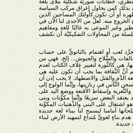
بنظري، خطابات صوريَّة شكليَّة ملأى بلغة
نكون بذلك كمن يحاول إغراق مركب السياسة
 ظهره أو أن نكون كأولئك المساجين الذين
يح الخروج منه. لعلَّ من الأجدى لنا الآن في
الخطير وغير الموعى به غالبًا للغة ومفاهيم
لة من المحاولات التفكيكيَّة أن تكشف
جرَّد لعب أو اهتمام بالثانويٍّ على حساب
حالفات والسِّلاح والجيوش... إلخ. فهي من
ها، هي كالثَّورة لتغيير غلاف الكتاب لعدم
أنَّ الثَّقافة بما يجب أن تكون عليه هي
 الدَّم والقتل والاضطهاد. لا يجب إذن أن
ا سجن النَّاس في زنازينها، وإنَّما الولوج إلى
والتَّعرية وإسقاط الأقنعة ووضع اليد على
عتقد البعض سريعًا وإنَّما مكوِّنات وبنى
و اشتغال على البنى والذِّهنيات المكوِّنة
ا أمامنا ليسمح لنا ببناء لغة جديدة
ة هدم بناءٍ لغويِّ مُتداع لتمهيد الأرض لبناء
 جديدة.