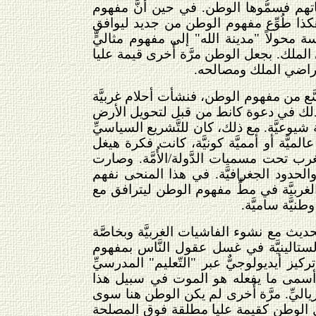
عياتهم فسمُّوها الوطن. في حين أنَّ مفهوم
هكذا طُوِّع مفهوم الوطن من جديد ليوافق
حولاً "مدينة الله" إلى مفهوم مثاليٍّ
لملك. بجعل الوطن مرَّة أُخرى قيمة عليا
ن أراضي الملك ومصالحه.
وسَّع من مفهوم الوطن، فنشأت أحلام غربيَّة
َى ذلك في دعوة كانط من قبل لتحويل الأرض
 شيوعيَّة. مع ذلك، كان للتَّشريع السياسيِّ
يَّة أو أمميَّة كونيَّة، كانت فكرة هيغل
لغرب تحت مسميات الدَّولة/الأُمَّة. وصارت
ان والحدود الجغرافيَّة. في هذا المنحى نفهم
ربيَّة في مطِّ مفهوم الوطن ليترافق مع
نيَّة ساميَّة.
حديث مع نشوء الفاشيات الغربيَّة وبخاصَّة
ة والستالينيَّة في غسل عقول النَّاس بمفهوم
ز أيديولوجيٌّ عبر "التّعليم" المدرسيِّ
بح أسمى ما يفعله هو الموت في سبيل هذا
ياليِّ. مرَّة أُخرى لم يكن الوطن هنا سوى
أجل الوطن كقيمة عليا مطلقة فوق المصلحة