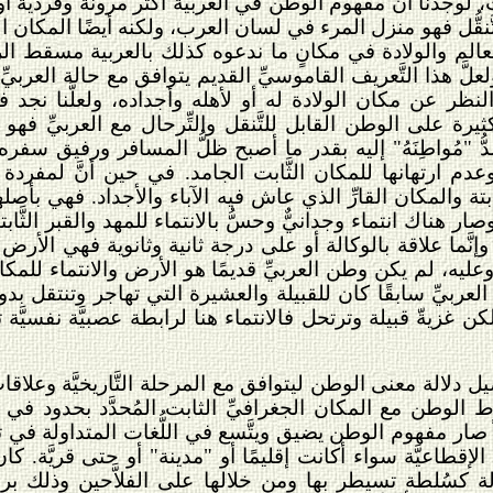
غات، لوجدنا أنَّ مفهوم الوطن في العربيَّة أكثر مرونة وفرديَّة
 والتَّنقُّل فهو منزل المرء في لسان العرب، ولكنه أيضًا المكان 
لعالم والولادة في مكانٍ ما ندعوه كذلك بالعربية مسقط الرأ
ولعلَّ هذا التَّعريف القاموسيِّ القديم يتوافق مع حالة العربيّ
نظر عن مكان الولادة له أو لأهله وأجداده، ولعلَّنا نجد ف
يرة على الوطن القابل للتَّنقل والتِّرحال مع العربيِّ فهو ل
ُّ "مُواطِنَهُ" إليه بقدر ما أصبح ظلُّ المسافر ورفيق سفره
يح وعدم ارتهانها للمكان الثَّابت الجامد. في حين أنَّ لمفردة
َّابتة والمكان القارِّ الذي عاش فيه الآباء والأجداد. فهي بأصل
ار هناك انتماء وجدانيٌّ وحسُّ بالانتماء للمهد والقبر الثَّ
وإنَّما علاقة بالوكالة أو على درجة ثانية وثانوية فهي الأرض
وعليه، لم يكن وطن العربيِّ قديمًا هو الأرض والانتماء للمكا
العربيِّ سابقًا كان للقبيلة والعشيرة التي تهاجر وتنتقل بدور
 غزيةّ قبيلة وترتحل فالانتماء هنا لرابطة عصبيَّة نفسيَّة ت
صيل دلالة معنى الوطن ليتوافق مع المرحلة التَّاريخيَّة وعلا
باط الوطن مع المكان الجغرافيِّ الثابت المُحدَّد بحدود في
صار مفهوم الوطن يضيق ويتَّسع في اللُّغات المتداولة ف
قطاعيَّة سواء أكانت إقليمًا أو "مدينة" أو حتى قريَّة. كا
َّلالة كسُلطة تسيطر بها ومن خلالها على الفلاَّحين وذلك ب