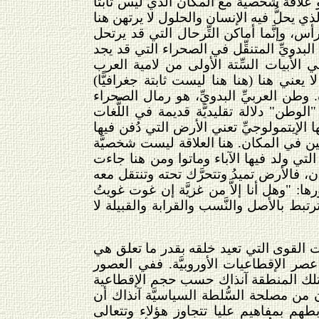
 أو علاقة شخصيَّة مع المكان الذي ليس ثابتًا
الذي يحلُّ فيه الإنسان والحلول لا يرتهن هنا
س، وإنَّما أماكن التِّرحال التي قد يرتحل
ِ البدويِّ المتنقِّل في الصحراء التي قد يجد
ي الأبيات السِّتة الأولى من لامية العرب
ا يعني هنا (هنا هنا ليست ثابتة جغرافيًّا)
. وطن العربيِّ البدويِّ، هو رمال الصحراء
 "الوطن" دلالة تقليديَّة قديمة في اللُّغات
ها الإيتمولوجيِّ تعني الأرض التي دُفن فيها
ابتين في المكان. هنا العلاقة ليست شخصيَّة
 التي ولد فيها الآباء وماتوا ومن هنا جاءت
ن، فالأرض تميدُ وتتحرَّك تحته وتنتقل معه
ها: "وهل أنا إلاَّ من غزيَّة إن غوت غويتُ
رتبط بالأصل والنَّسب والقرابة والقبيلة لا
قات القوى التي تعيد خلقه بقدر ما تعلق هي
 عصر الإقطاعيات الأوروبيَّة. ففي العصور
ي تلك المنطقة آنذاك حسب حجم الإقطاعية
ن من مصلحة السُّلطة السياسيَّة آنذاك أن
ربطهم بمفاهيم عليا تتجاوز هؤلاء وتتعالى