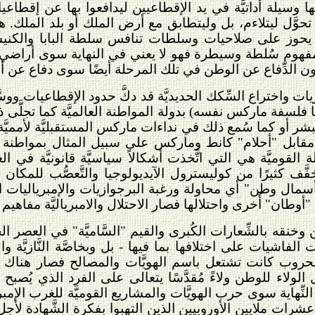
ونها وسيلة أداتيَّة في يد الإقطاعيين ليدافعوا بها عن إقطا
حوَّل ليتلاءم، بل وليتطابق مع أرض الملك أو بلد الملك. 
وز على صلاحيات وسلطات تنافس سلطة البابا والكنيسة م
مفهوم سُلطة وسيطرة فهو لا يعني في النهاية سوى أراضي ا
 لا يكون الدِّفاع عن الوطن في تلك المرحلة أيضًا سوى دفاع ع
ازيات واختراع السِّكك الحديديَّة قد دكَّ حدود الإقطاعيات و
ها فلسفة ماركس نفسه) بدولة المواطنة العالميَّة كما تجلّ
البشر أو كما سُمع ذلك في نداءات ماركس المستقبليَّة لأمميَّة
ي مقابل "أحلام" كانط وماركس على سبيل المثال بمواطنة عالم
 القوميَّة هي التي اتَّخذت أشكالاً سياسيَّة قانونيَّة في ا
قد تخفَّف كثيرًا من كوليسترول الآيديولوجيا والتَّعصُّب للمك
ال وطن" أي محاولة ورغبة البرجوازيات والإمبرياليات الغ
"أوطان" أُخرى واحتلالها فصار الاحتلال والامبرياليَّة مفاهيم وط
وخنقه بالشِّعارات الكُبرى والقيم "السَّاميَّة" في العصر ال
راحت الفاشيات على اختلافها بما فيها - بل وبخاصَّة النَّازيَّ
حروب كانت تشتعل باسم الهويَّات والمصالح فصار هناك تركي
ولاء للوطن ولاءً مُقدَّسًا يتعالى على الفرد الذي يُص
ِّهاية سوى حرب الهويَّات والمشاريع القوميَّة للغرب الإمبر
شرات ملايين الأوروبيين الذين التهبوا بفكرة الشَّهادة ل