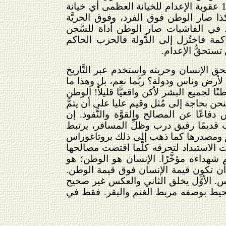
الفرديَّة الخاصَّة والحياة الشخصيَّة للفرد. حتَّى أنَّ الاتِّحاد السوفيتي قد سنَّ عام 1834 عقوبة الإعدام للخيانة العظمى أي خيانة
كذا صار الوطن فوق الفرد، وفوق الحريَّة
طن. في الفاشيات صار الوطن أداة للسَّجن
مة فاختُزل إلى الدَّولة فالحزب الحاكم
ستحقُّ الإعدام.
 الإنسان وحريته واستخدم عبر التَّاريخ
ء لأرض وناس ودولة؟ ربَّما نعم، بل وهذا ما
جميع البشر لأكن واقعيًّا قليلاً! الوطن
فنحن بحاجة إلى مُثل وقيم عليا على أن يتمَّ
دفاعًا عن المصالح والقوَّة والنَّفوذ. إن
ب قديمًا رفيق درب وظلِّ المسافر، يرتبط
قيم ومصدرها كما ذهب إلى ذلك بروتاغوراس
الاستبداد لتحرقه كلَّما اقتضت مصالحها
شهداءه مؤخَّرًا. الإنسان هو الوطن؛ هو
 تكون قيمة الإنسان فوق قيمة الوطن.
كس. الأوَّل يخلق الثاني والعكس غير صحيح
المحيط بوصفه مربط الغنم والبقر. فقط في