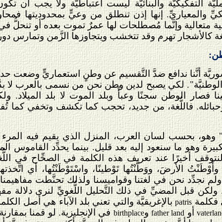
ليَّة التفكيكيَّة والبنائيَّة ليست اعتباطيَّة ولا يجب أن ت
كيكيِّ والمعياريِّ. إنها إذن تنطلق من وعيٍّ بمحدوديتها فمحا
ية متعالية وإنَّما مُصطلحات لها عمرٌ تموت بعده أو تنحلُّ ف
ة كالأشجار تهرم وقد تتخشب ويتجاوزها الزَّمن وتمارس دوره
ن:
ريَّة أنَّنا ندافع ضدَّ التَّقسيم عن وطنٍ استعماريٍّ وضعت ح
وطنيَّة"
.
لكي يصبح لدين وطن نحن من نسمى بالعرب لا بدَّ 
ا فصار الوطن سجنًا وعبأً وبلد الموت لا بلد الميلاد. ولكن
 وحبائله. فاللُّغة، من جديد، تحجب كما تكشف وتخفي كما تُ
وهو، بحسب لسان العرب، المنزل الذي يقيم فيه المرء ومح
الكبيرة وهو ما سنعود إليه بعد قليل. بينما يحدِّد القاموس ا
توقف أخيرًا عند تعريف هذه الكلمة في الصحِّاح في اللُّغة 
أَوْطَنْتُ الأرضَ، ووَطَّنْتُها تَوْطينًا، واسْتَوْطَنْتُها، أي ات
م ولم نجدِّد نحن في لغتنا وقواميسنا ولذلك تحنَّطت مفاهيمنا 
ا. ولكن قبل المضيِّ في ذلك التَّحليل اللُّغويِّ لنرى دلالة
ِّ فكلمة
بالإغريقيَّة والتي تعني بلد الآباء هي أصل الكلم
patris
أو
و
في الإنجليزية. لو قمنا بمقارنة 
birthplace
father land
vaterla