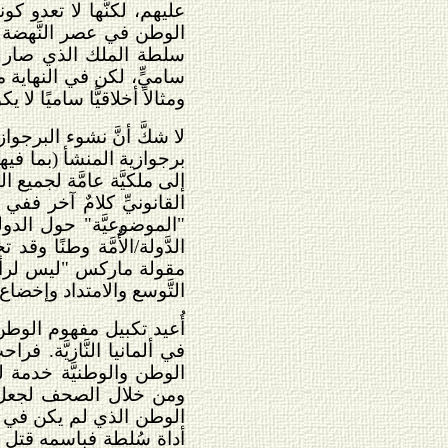
عليهم، لكنَّها لا تعدو ك
الوطن في عصر النَّهضة ت
سلطة الملك الذي صار يح
ساميٍّ، لكن في النهاية 
ومثالاً أخلاقيًّا ساميًا
لا شكَّ أنَّ نشوء البرجو
برجوازية المنشأ (بما في
إلى ملكيَّة عامَّة لجميع 
القانونيِّ كلامٌ آخر فف
"الموضوعيَّة" حول الدولة
الدَّولة/الأُمَّة وطنًا و
مقولة ماركس "ليس لرأسم
التَّوسع والامتداد وإخضاع 
أُعيد تكبيل مفهوم الوطن 
في ألمانيا النَّازيَّة. ف
الوطن والوطنيَّة خدمة ل
ومن خلال الصحف لجعل ال
الوطن الذي لم يكن في الن
أداة سُلطة فباسمه قتل ع