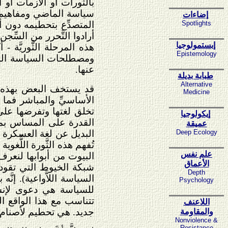
بالثَّورات أو الأزمات أ
سياسة الماضي ومفاهيمها 
إضاءات
Spotlights
المتصدِّع بتحطيمه دون أ
أرادوا التَّحرر من السِّج
إبستمولوجيا
هذه المرحلة الثَّوريَّة -
Epistemology
ومصطلحات السياسة الذي
عنها.
طبابة بديلة
Alternative
قد يستخف البعض بهذه الدع
Medicine
الأساسيِّ والمباشر فما 
تخلق لغتها وتفرضها على أ
إيكولوجيا
القدرة على المساس بمحتو
عميقة
Deep Ecology
البديل عن لغة العسكرة وا
تُفهم هذه الثَّورة اللُّغوي
علم نفس
البيوت من أبوابها لنعرف
الأعماق
شبكة الخيوط التي تقود إ
Depth
السياسة اللاَّواعية). إن
Psychology
للسياسة هي دعوى لإنشا
تتناسب مع هذا الواقع الثَّ
اللاعنف
جديد. هي تحطيم لأصنام و
والمقاومة
Nonviolence &
Resistance