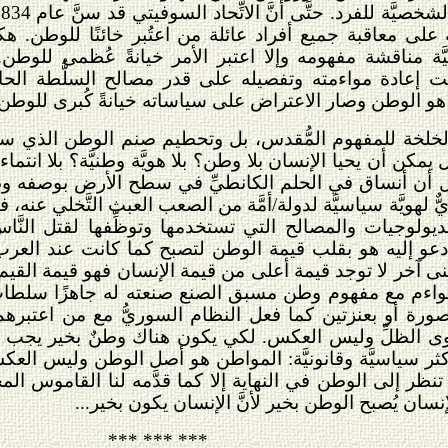
ة على معاقبة جميع أفراد عائلة من اعتُبر خائنًا للوطن. ه
نيَّة مناقشة مفهومه وإلا اعتبر الأمر خيانةً عُظمى للو
مت إعادة مواءمته وتفصيله على قدر مصالح السلُّطة الحاك
 هو الوطن وصار الاعتراض على سياساته خيانةً كُبرى للوطن ت
لخلخة للمفهوم المُّقدس، بل وتحطيم صنم الوطن الذي سحق
يمكن أن يحيا الإنسان بلا وطن؟ بلا هويَّة وطنيَّة؟ بلا انتما
ن أنساق في الحلم الكانطيِّ في سطح الأرض بوصفه وطنًا ل
 لهويَّة سياسيَّة لدولة/أمَّة من الصعب العبث التَّخلي عنه، 
ديولوجيات والمصالح التي تستخدمها وتوظِّفها لقتل النَّاس 
ذي أدعو إليه هو بقلب قيمة الوطن لتصبح كما كانت عند العر
عنى آخر لا توجد قيمة أعلى من قيمة الإنسان فهو قيمة ال
يتواءم مع مفهوم وطن مسبق الصنع صنعته له جاهزًا سلطات 
ورة أو بعنزتين كما فعل النظام السوريُّ مع من اعتبرهم 
الظلِّ وليس العكس. لكي يكون هناك وطنٌ بخير يجب أن
وأكثر سياسيَّة وقانونيَّة: المواطن هو أصل الوطن وليس الع
 تنظر إلى الوطن في النهاية إلا كما قدَّمه لنا القاموس 
سان يُصبح الوطن بخير لأنَّ الإنسان يكون بخير...
*** *** ***