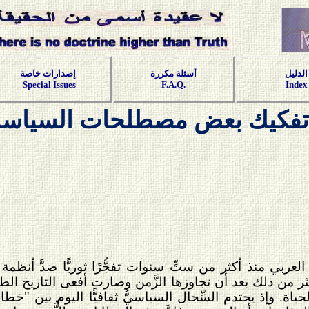
الدليل
أسئلة مكررة
إصدارات خاصة
Special Issues
F.A.Q.
Index
فكيك بعض مصطلحات السياسة 
عربي منذ أكثر من ستِّ سنوات تفجُّرًا ثوريًّا ضدَّ أنظمة 
 من ذلك بعد أن تجاوزها الزَّمن وصارت أفعى التاريخ الطويل
حياة. وإذ يحتدم السِّجال السياسيُّ ثقافيًّا اليوم بين "