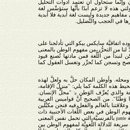
كون وإنَّما ستحاول أن تعتمد أدوات التحليل
ولتي هذه لا تزعم أبدًا بأنَّها ستؤسِّس لغة
ي مفاهيم جديدة وليست لغة أبدية فلا أبدية
ا في الحجب والتَّضليل.
دوده اتفاقيَّة سايكس بيكو التي تأدلجنا على
لنا من التحرُّر من مفهوم الوطن بالمعنى
 لنبدأ من اللُّغة فمن مادتها تُصنع قيود
فصح وتسجن كما تُحرِّر وتغسل العقول كما
له. وأوطن المكان حلَّ به ولعلَّ لهذه
لمحيط هذه الكلمة كما يلي: "منزلُ الإقامة،
والذي يُعرِّف الوَطن ﺑ: "محلُّ الإنسان.
َّخذتها وَطَنًا". من الصحيح أنَّ قواميس العربية
وعلاقتنا بالعالم والفعل فيه فنحن مكبَّلين
 مفهوم الوطن في بعض اللُّغات الأجنبية ذات
ة
بالفرنسيَّة التي تحمل نفس المعنى
patrie
سريعة للدلالة اللُّغويَّة لمفهوم الوطن بين