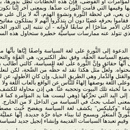
و المؤامرات أو الفوضى، فإنَّ هذه الخطابات تظلُّ بدورها، 
وقيمها التي قامت الثَّورات ضدَّها. وبمعنى آخر إنَّنا 
ن يعي، في لحظة الثَّورة ونشوة الهدم، أنَّه لا يزال على
ن فقاموا بحرقه غضبًا دون أن يتذكَّروا أنَّهم لا يمتلكون مفات
 أكان الأمر متأخرًا أم سابقًا لأوانه - أن ننتبه إلى الدور 
 تتولد عنه ممارسات سياسيَّة خطيرة ستحاول هذه السلس
وة إلى الثَّورة على لغة السياسة واصفًا إيَّاها بأنَّها م
يصنع السياسة الحقَّة، وفق نظر الكثيرين، هي القوَّة والت
نَّها حقائق وإنَّ الثَّورة على لغة السياسة، كالتي أطالب ب
اه. ولعلَّ مثل هكذا نقد له حظُّه من الصِّحة، لكن لنعلم 
لقتل والدَّمار وهي الطريق البديل، وإن كان الأطول، عن لغة
ة وعلى اللُّغة بوصفها إلهاءً للنَّاس عن الواقع بألعاب اللُّغة ول
 ما تُخبئه تلك البيوت وتحجبه عنَّا. هي إذن محاولة للكشف 
لى اليد التي تحرِّكها (وهي ليست هنا يد المؤامرة كما قد ي
َّه بمعنى أصلب بحثٌ في السياسة من الداخل لا من الخارج. ه
ء "وكيليكس" يكشف لغة السياسة ويفضح خُبث مصطلحاته
وريِّ المتغيِّر ويسمح لنا ببناء حياة حرَّة جديدة. إنَّها عمليَّ
قيمٍ تعبدها السياسات القديمة وإنشاء إنجيل جديد لسياسة