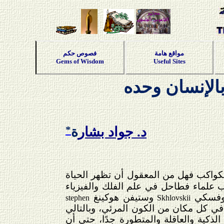
مواقع هامة
فصوص حكم
Gems of Wisdom
Useful Sites
بالإنسان وحده
*
د. جواد بشار
ة
لكواكب فهل من المعقول أن تظهر الحياة
ب علماء فطاحل في علم الفلك والفيزياء
وفسكي
وستيفن هوكينغ
stephen
Skhlovskii
 في كل مكان من الكون المرئي، وبالتالي
لذكية والعاقلة والمتطورة جدًا، حتى أن