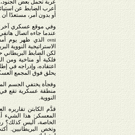
عربة تحمل بعض الجنود، 
أعرب الضابط عن استيائه 
أو بدون أمر، مستعدًا أن
وفي موقع عسكري آخر تاب
عندما جاءه اتصال هاتفي 
الذي ظهر يوم أمس.
ovni
الاستراتيجية النووية الب
لكن الضابط البريطاني ح
فلكية أو مناخية ومن ال
اعتقاده، وإدراجه في إطا
يحلق فوق المجمع العسكر
وفجأة يختفي الجسم ال
منطقة عسكرية تقع في ا
النووية.
قدَّم الكابتن تقاريره ا
المعسكر: هذا الشيء أو 
الخاصة، أليس كذلك؟
رد 
وتخص البريطانيين. أكت