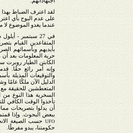
اجتهاداتهم.
لقد اعترف الضباط بهذا ا
على عدم البوح بأي اعترا
عندما يغدو الموضوع لا م
المتقاعدين القيام بتص
بأيديهم وبأسمائهم الصر
حرية المعلومات بعد أن 
الكابتن الطيار روبرت 
وإنه أمر رائع حقًا. ق
والتوقيعات المذيلة بأس
الدليل الآن ملكًا عامًا 
المتعطشين للحقيقة مع ه
السخرية هذا النوع من 
تأخذوا الوقت الكافي للت
أن يدلوا بتصريحات مماثل
ببعض البحوث. وإذا قمتم
حسب الصيغة الانجل
UFO
حكومتنا، يبدو مفرطًا.