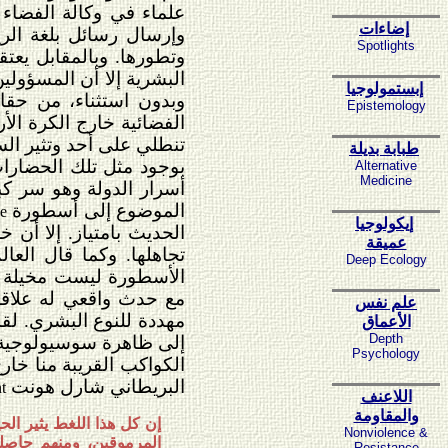
علماء في وكالة الفضاء 
إضاءات
وإرسال رسائل بلغة الري
Spotlights
وتطورها. وبالمقابل يعت
البشرية إلا أن المسؤولين
إبستمولوجيا
وبدون استثناء، من حقائ
Epistemology
الفضائية خارج الكرة الأ
تنطلي على أحد وتثير ا
طبابة بديلة
بوجود مثل تلك الحضارات 
Alternative
Medicine
أسرار الدولة وهو سر كبي
الموضوع إلى أسطورة
e
إيكولوجيا
الحديث بامتياز. إلا أن 
عميقة
تجاهلها. وكما قال العال
Deep Ecology
الأسطورة ليست مخيلة بح
مع حدث واقعي له علاقة 
علم نفس
مهددة للنوع البشري. لق
الأعماق
Depth
إلى ظاهرة سوسيولوجية -
Psychology
الكواكب القريبة منا خار
البريطاني شارل هونت
t
اللاعنف
والمقاومة
إن كل هذا اللغط يثير الح
Nonviolence &
المرموقين، ومنهم حاصلي
Resistance