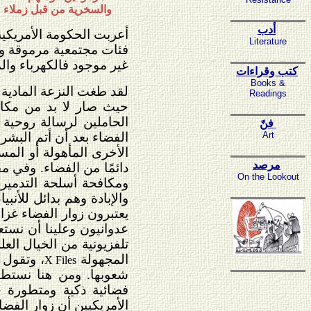
والسخرية من قبل زملاء ل
أدب
أ
عربت الحكومة الأمريكي
Literature
فئات مجتمعية مرموقة وم
غير موجود فالكهرباء وال
كتب وقراءات
Books &
لقد طغت النزعة المادية 
Readings
حيث صار لا بد من مكافح
الحاملين لرسالة روحية 
فنّ
Art
الفضاء بعد أن أتم البش
الأخرى المأهولة أو الم
مرصد
دائمًا من الفضاء. وفي مق
On the Lookout
ومكافحة أسلحة التدمير 
والإبادة وهم بدائل للأنب
يعتبرون زوار الفضاء غزا
عدوانيون وعلينا أن نست
تلفزيونية من الخيال ال
المجهولة
، وتقول 
X Files
شعوبها. ومن هنا نستطي
فضائية ذكية ومتطورة ج
الأمريكيين أن زوار الفض