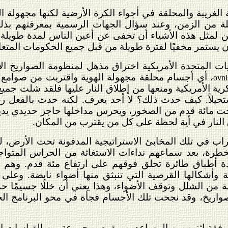
الغريبة والمحلقة في أجواء الكرة الأرضية لكنها مجهولة ال
 من الزمن، وعند سؤال الجهات الرسمية بمعرفتهم بذل
ن لمثل هذه الأشياء أن تخفى عن أعين الناس لمدة طويلة؟
ن يستمر مخفيًا لفترة طويلة من قبل جميع الحكومات المتع
ت المتحدة الأمريكية اختراق مذهل لمنظومة الصواريخ ال
، أي أجسام محلقة مجهولة الهوية واقتربت من صوامع 
ovni
ية الأمريكية ومنعها من إطلاق النار عليها فلقد شلت جميع
تحيلاً. كيف حدث ذلك؟ لا أحد يعرف. لكنه حدث بالفعل رغم
حت مائة قدم من الصخور، ويحرس مداخلها حاجز حديدي يدير
 النار في أية لحظة على كل من يقترب من المكان.
اب في تلك المخابئ الاستراتيجية المدفونة تحت الأرض، ل
الخطرة، بعد سماعهم نداءات الاستغاثة من الحراس الم
ة أطباق طائرة تحلق فوقهم على ارتفاع مئة قدم. وهم
ة وأشكالها القرصية التي تنبثق منها أضواء نابضة. وعلى
ة من الشلل وتوقف الأضواء، وهذا يعني أن خللًا جسيمًا ح
اريخ، وقد نجحت تلك الأجسام فجأة في محو البرنامج الخ
فقة اثنين من المساعدين، يقوم بمجموعة من القياسات ا