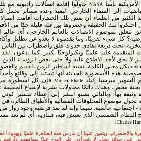
الأمريكية ناسا
حاولوا إقامة اتصالات راديوية مع 
NASA
اضيات إلى الفضاء الخارجي البعيد وعدة مسابر تحمل كل
قد الكثير من العلماء أن بعض تلك الحضارات أقامت اتصال
 احتكروا تلك الحقيقة وحصروها بين فئة قليلة جدًا من الأفرا
ق تتعلق بموضوع الاتصالات بالعالم الخارجي، أي عالم 
رضية؟ كل شيء تقريبًا، وما يقدموه لا يعدو عن تظليل وأكاذ
لسخرية، تحت ذريعة تفادي حدوث قلق واضطراب بين الناس 
المتقدمة علينا علميًا وتكنولوجيًا بكثير، كما يدعون. ل
ر لا يحق لأحد الاطلاع عليه ولا حتى بعض الرؤساء الذين 
بكل معنى الكلمة، تشبه أساطير الزمن القديم والعصور 
myth
خصوصية هذه الأسطورة الحديثة أنها تستند إلى وقائع وأحد
م الشهير ميرسيا إلياد
ف
إن كل أسطورة مرت
Mircea Eliade
تة محض. وهناك دائمًا محاولات بشرية لإسباغ الحقيقة 
وثيقة بها، وبالتالي يصبو البشر إلى إعطاء تفسير كوني 
د تحول موضوع المخلوقات الفضائية والأطباق الطائرة في ا
 اجتماعية عالمية، سيما وإنه لم تعد فرضية وجود زوار م
ج النظام الشمسي الذي نعيش فيه، فنتازية، أي لم تعد مستبع
:
Charles Hun
يرة والاضطراب ويتعين علينا أن ندرس هذه الظاهرة علميًا وبهدوء أعصا
ن على جوائز نوبل، لا يتجرأون على البوح علنًا بمواقفهم وآرائهم