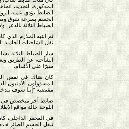
المذكورة، لتحديد، اتجا
الضابط يؤدي عمله الروت
الضباط الثلاثة بالذعر، و
ثم انتبه الملازم الذي ك
ثقل الشاحنات الحاملة لل
سار الضباط الثلاثة بش
الشاحنة عن الطريق وتعط
سيرًا على الأقدام.
كان هناك في نفس الوق
المسؤولون الأمنيون الذ
مقتضبة "إننا سوف تتدخل 
ضابط آخر متخصص في مجال
اللوحة حالة مواقع الإطل
في المخفر الداخلي، كا
تنقل الجسم الطائر
،
ovni