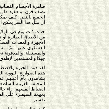
ظاهرة الأجسام الفضائية 
نصف قرن. ولعقود طويلة
الجميع بالنفي. كيف يمك
أن مثل هذا السر يمكن أ
حدث ذات يوم في الولايا
من الأطباق الطائرة أو
s
الأجهزة والمعدات العسكر
العسكري عليها أمرًا مس
والمستقلة، والمدفونة ت
جيدًا والمستعدين لإطلاق
لقد دبت الحيرة والاضطر
هذه الصواريخ النووية 
يشاهدون بأم أعينهم عد
المحلقة الغريبة الساطع
الضباط أنفسهم إزاء حال
بمهمة السيطرة على الصو
تفسير.
كان هناك ضابط شاب، بر