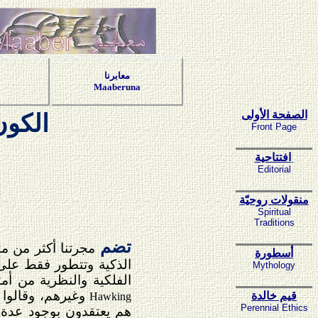
معابرنا
Maaberuna
الصفحة الأولى
الكون
Front Page
افتتاحية
Editorial
منقولات روحيّة
Spiritual
Traditions
تضم
مجرتنا أكثر من م
أسطورة
الذكية وتتطور فقط على 
Mythology
الفلكية والنظرية من أم
وغيرهم، وقالوا 
قيم خالدة
Hawking
Perennial Ethics
هم يعتقدون بوجود عدة حض