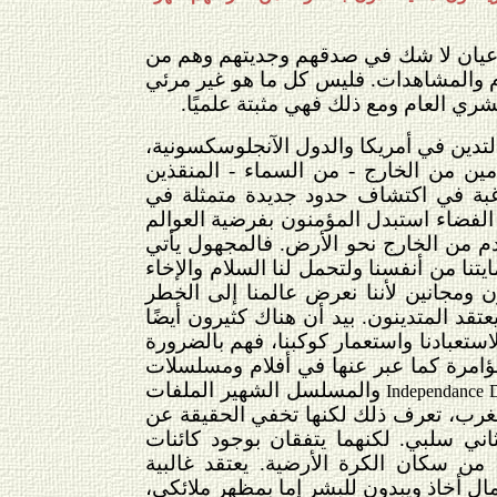
د عيان لا شك في صدقهم وجديتهم وهم من
ام والمشاهدات. فليس كل ما هو غير مرئي
ري العام ومع ذلك فهي مثبتة علميًا.
لتدين في أمريكا والدول الآنجلوسكسونية،
مين من الخارج - من السماء - المنقذين
لرغبة في اكتشاف حدود جديدة متمثلة في
الفضاء استبدل المؤمنون بفرضية العوالم
دم من الخارج نحو الأرض. فالمجهول يأتي
يتنا من أنفسنا ولتحمل لنا السلام والإخاء
 ومجانين لأننا نعرض عالمنا إلى الخطر
عتقد المتدينون. بيد أن هناك كثيرون أيضًا
ستعبادنا واستعمار كوكبنا، فهم بالضرورة
مؤامرة كما عبر عنها في أفلام ومسلسلات
والمسلسل الشهير الملفات
Independance 
لغرب، تعرف ذلك لكنها تخفي الحقيقة عن
ني سلبي. لكنهما يتفقان بوجود كائنات
ن سكان الكرة الأرضية. يعتقد غالبية
ال أخاذ ويبدون للبشر إما بمظهر ملائكي،