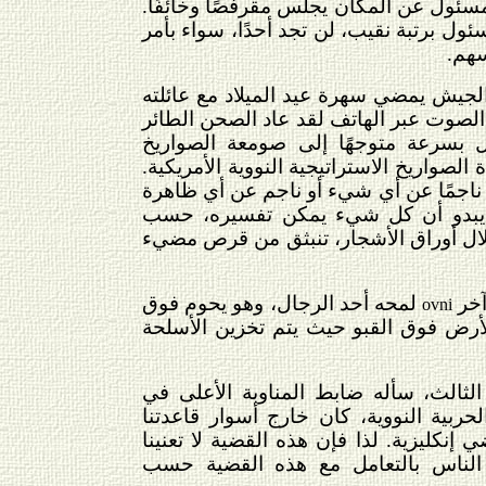
مسئول عن المكان يجلس مقرفصًا وخائفًا.
ئول برتبة نقيب، لن تجد أحدًا، سواء بأمر
سهم.
لجيش يمضي سهرة عيد الميلاد مع عائلته
 الصوت عبر الهاتف لقد عاد الصحن الطائر
بسرعة متوجهًا إلى صومعة الصواريخ
 الصواريخ الاستراتيجية النووية الأمريكية.
ناجمًا عن أي شيء أو ناجم عن أي ظاهرة
، يبدو أن كل شيء يمكن تفسيره، حسب
 خلال أوراق الأشجار، تنبثق من قرص مضيء
آخر
لمحه أحد الرجال، وهو يحوم فوق
ovni
أرض فوق القبو حيث يتم تخزين الأسلحة
 الثالث، سأله ضابط المناوبة الأعلى في
ربية النووية، كان خارج أسوار قاعدتنا
 إنكليزية. لذا فإن هذه القضية لا تعنينا
ء الناس بالتعامل مع هذه القضية حسب