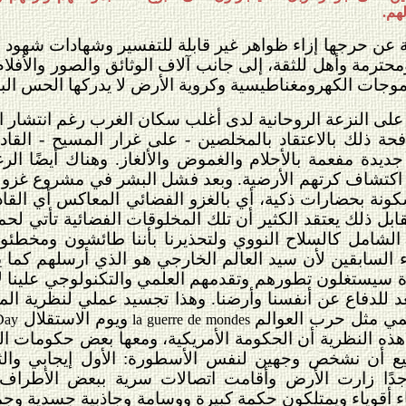
هم.
ة عن حرجها إزاء ظواهر غير قابلة للتفسير وشهادات شهو
حترمة وأهل للثقة، إلى جانب آلاف الوثائق والصور والأفل
موجات الكهرومغناطيسية وكروية الأرض لا يدركها الحس البش
على النزعة الروحانية لدى أغلب سكان الغرب رغم انتشار ا
ة ذلك بالاعتقاد بالمخلصين - على غرار المسيح - القاد
جديدة مفعمة بالأحلام والغموض والألغاز. وهناك أيضًا ا
ر اكتشاف كرتهم الأرضية. وبعد فشل البشر في مشروع غزو 
سكونة بحضارات ذكية، أي بالغزو الفضائي المعاكس أي القا
ابل ذلك يعتقد الكثير أن تلك المخلوقات الفضائية تأتي لحما
الشامل كالسلاح النووي ولتحذيرنا بأننا طائشون ومخطئون
ياء السابقين لأن سيد العالم الخارجي هو الذي أرسلهم كما ي
ة سيستغلون تطورهم وتقدمهم العلمي والتكنولوجي علينا لا
عد للدفاع عن أنفسنا وأرضنا. وهذا تجسيد عملي لنظرية ال
علمي مثل حرب العوالم
ويوم الاستقلال
Day
la guerre de mondes
هذه النظرية أن الحكومة الأمريكية، ومعها بعض حكومات ا
ع أن نشخص وجهين لنفس الأسطورة: الأول إيجابي والثا
دًا زارت الأرض وأقامت اتصالات سرية ببعض الأطراف م
اء أقوياء ويمتلكون حكمة كبيرة ووسامة وجاذبية جسدية وجم