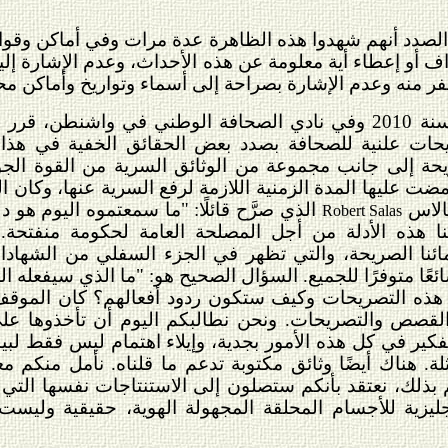
لصدد أنهم شهدوا هذه الظاهرة عدة مرات وفي أماكن وقواعد
ف أو إعطاء أية معلومة عن هذه الأحداث، وعدم الإشارة إليه
فر منه وعدم الإشارة بصراحة إلى أسماء وتواريخ وأماكن م
في 27 سبتمبر - أيلول سنة 2010 وفي نادي الصحافة الوطني في
ريحات علنية للصحافة بصدد بعض الحقائق الخفية في ه
يحة إلى جانب مجموعة من الوثائق السرية من القوة الجو
مضت عليها المدة الزمنية اللازمة لرفع السرية عنها، وكا
سالاس
الذي صرَّح قائلًا: "ما سمعتموه اليوم هو د
Robert Salas
دمنا هذه الأدلة من أجل المصلحة العامة لحكومة منفتحة
مائنا الصريحة، والتي تظهر في الجزء السفلي من الشهاد
وشائعًا متوفرًا للجميع. السؤال الصحيح هو: "ما الذي سيفعله
ذه التصريحات وكيف ستكون ردود أفعالهم؟ كان الموقف ا
القصص والتصريحات. ونحن نطالبكم اليوم أن تأخذوها ع
فكير في كل هذه الأمور بجدية، وإيلاء اهتمام ليس فقط لبي
ة. هناك أيضًا وثائق مكتوبة تدعم ما قلناه. نأمل منكم معا
 بذلك، نعتقد بأنكم ستصلون إلى الاستنتاجات نفسها التي 
يزية للأجسام المحلقة المجهولة الهوية، حقيقية وليست 