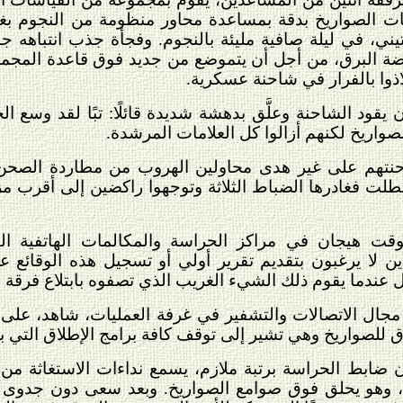
هات الصواريخ بدقة بمساعدة محاور منظومة من النجوم بغية
يني، في ليلة صافية مليئة بالنجوم. وفجأة جذب انتباهه 
لاذوا بالفرار في شاحنة عسكرية.
ان يقود الشاحنة وعلَّق بدهشة شديدة قائلًا: تبًا لقد وسع
صواريخ لكنهم أزالوا كل العلامات المرشدة.
احنتهم على غير هدى محاولين الهروب من مطاردة الصحن
لت فغادرها الضباط الثلاثة وتوجهوا راكضين إلى أقرب مز
ت هيجان في مراكز الحراسة والمكالمات الهاتفية ال
ين لا يرغبون بتقديم تقرير أولي أو تسجيل هذه الوقائع 
عندما يقوم ذلك الشيء الغريب الذي تصفوه بابتلاع فرقة ا
 الاتصالات والتشفير في غرفة العمليات، شاهد، على مخ
اق للصواريخ وهي تشير إلى توقف كافة برامج الإطلاق التي 
ن ضابط الحراسة برتبة ملازم، يسمع نداءات الاستغاثة
 وهو يحلق فوق صوامع الصواريخ. وبعد سعى دون جدوى ل