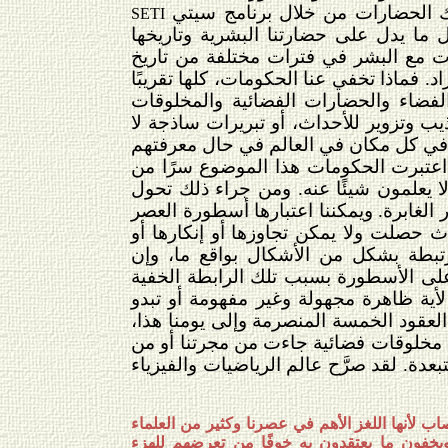
تلك الحضارات من خلال برنامج سيتي
SETI
 ما يدل على حضارتنا البشرية وتاريخها
ات مع البشر في فترات مختلفة من تاريخ
د. فماذا تخفي عنا الحكومات، كلها تقريبًا
الفضاء والحضارات الفضائية والمخلوقات
يب وتزوير للأحداث، أو تبريرات ساذجة لا
في كل مكان في العالم في حال معرفتهم
قد اعتبرت الحكومات هذا الموضوع سرًا من
لا يعلمون شيئًا عنه. ومن جراء ذلك تحول
الغابرة. ويمكننا اعتبارها أسطورة العصر
اث حصلت ولا يمكن تجاوزها أو إنكارها أو
بطة بشكل من الأشكال بواقع ما، وإن
على الأسطورة بسبب تلك الرابطة الخفية
لأية ظاهرة مجهولة وغير مفهومة أو تبدو
لعقود الخمسة المنصرمة وإلى يومنا هذا،
ن مخلوقات فضائية جاءت من مجرتنا أو من
دة. لقد صرَّح عالم الرياضيات والفيزياء
ب لأنها اللغز الأهم في عصرنا وكثير من العلماء
 ويخفون ما يعتقدون به خوفًا من تعرضهم للهزء