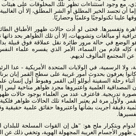
، مع وجود استثناءات تظهر تلك المخلوقات على هيئات 
ما أن تجسد الخير المطلق أو الشر المطلق، إلا أن الغالب
ا علينا تكنولوجيًا وعلميًا وحضاريًا.
اهرة وتفسيرها. فحتى لو أدت حالات ظهور الأطباق الطائر
افية أو مبالغات وتشويهات، إلا أن تلك الظواهر بحد ذاتها 
 هو الوضع في حالة مرور طائرة نقل عملاقة فوق قبيلة بد
ئرة كإله قادم من السماء، الأمر الذي يفسره علماء ال
عن المجتمع المألوف لديهم.
ة، ولا الرسمية، في الولايات المتحدة الأمريكية - عدا ال
 كانوا يعرفون بحدوث أمور غريبة على سطح القمر إبان برن
لمصداقية العلمية واعتبروها مجرد ظواهر مناخية ليس إلا.
صورة تدريجية. فاعترف عدد من العلماء بوجود حالات ظهو
. ولأول مرة لم يعتبر العلماء تلك الحالات ظواهر فلكية أ
مية دقيقة أجريت بشأنها واعتبروها حقائق علمية حقيقية و
فسيرها.
وام وبتكرار ملح هو: "هل إن القوات المسلحة للبلدان ا
 ظهور الأجسام الغريبة المجهولة الهوية، وتخفي ذلك عن ال