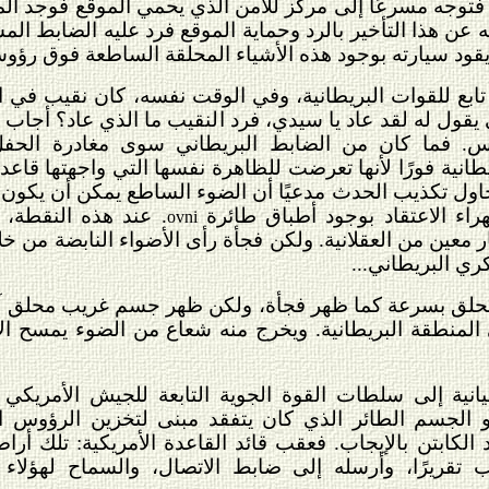
فتوجه مسرعًا إلى مركز للأمن الذي يحمي الموقع فوجد ال
عن هذا التأخير بالرد وحماية الموقع فرد عليه الضابط المس
 يقود سيارته بوجود هذه الأشياء المحلقة الساطعة فوق رؤو
ع للقوات البريطانية، وفي الوقت نفسه، كان نقيب في ا
يقول له لقد عاد يا سيدي، فرد النقيب ما الذي عاد؟ أجاب
 فما كان من الضابط البريطاني سوى مغادرة الحفل 
ريطانية فورًا لأنها تعرضت للظاهرة نفسها التي واجهتها قاعدة
اول تكذيب الحدث مدعيًا أن الضوء الساطع يمكن أن يكون 
هراء الاعتقاد بوجود أطباق طائرة
. عند هذه النقطة
ovni
ر معين من العقلانية. ولكن فجأة رأى الأضواء النابضة من
ي البريطاني...
محلق بسرعة كما ظهر فجأة، ولكن ظهر جسم غريب محلق 
لمنطقة البريطانية. ويخرج منه شعاع من الضوء يمسح ال
لعيانية إلى سلطات القوة الجوية التابعة للجيش الأمريكي
الجسم الطائر الذي كان يتفقد مبنى لتخزين الرؤوس الح
الكابتن بالإيجاب.
فعقب قائد القاعدة الأمريكية: تلك أراضي
ب تقريرًا، وأرسله إلى ضابط الاتصال، والسماح لهؤلا