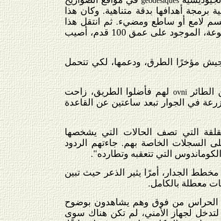
géodésiques
 برمجة أهدافها بدقة متناهية. وكان هذا
جسم لامع أو ساطع ومضيء. ثم انتقل هذا
الجسم بسرعة تفوق ومضة البرق، من أجل أن يتموضع من جديد فوق قاعدة المجموعة، الموجود على عمق 100 قدم، أصيب
 الجيش مؤخرًا الطرق، ودعمها، لكي تتحمل
 الطائر
لهم فأضلوا الطريق، زاحت
ovni
رعة في الجوار تبعد ساعتين عن القاعدة
قلقة التي تصف الحالات التي يشخصها
على السجلات الخاصة بهم. جاءتهم الردود
لكوماندوس التي تتعقبه وتطارده".
طط الجدار، أمرًا يثير الذعر حيث تبين
بات معطلة بالكامل.
 من الحراس من فوق وهم يشاهدون بوضوح
تدخل لجهاز الأمني، لم تكن هناك سوى