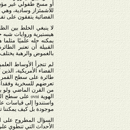
أو مسخ طفولي غير مؤذي
للاشمئزاز وسادية، وهي إ
الفضائية يتفقون على تفوقه
لا ينبغي الخلط بين الظ
هيستيرية وروايات شبه خر
يمكنه حله علميًا مثلما
القبيلة أن تعتبر الطا
بالغموض والرهبة يختلف 
لم تتجرأ الأوساط العلمي
الفضاء الأمريكية، الذين
تعرضهم للسخرية وفقدان ا
من القرن الماضي ولو ب
الهوية
على سطح القمر
ovni
واستندوا إلى قياسات عل
موجودة بل كيف يمكننا ت
ال
سؤال المطروح على الد
الأحداث التي تنطوي على