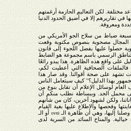
 مختلفة. لكن التعاليم الحازمة أرغمتهم
ا في تقاريرهم إلا في أضيق الحدود الدنيا
حددة ومعروفة.
 واشنطن، قرر سبعة ضباط من سلاح الجو الأمريكي من
ذا المجال مصحوبة بنصوص مكتوبة وقعت
ية حصلوا عليها بفضل اللجوء إلى قانون
ن الناطق الرسمي باسم مجموعة هو الضابط
ليل على واقع هذه الظاهرة. هذا يبدو رائعًا
. فالملفات الصحافية التي أعطيت لكم،
ات تشهد على صحة أقوالنا. وقد صار هذا
 الجمهور بهذا الدليل؟" كيف سيتعامل الناس
لعام لوسائل الإعلام أن تقابل بنوع من
لى محمل الجد. وببساطة نطلب منكم أن
اناتنا، ولكن لشهود آخرين، كان من شأنهم
ينتها وفحصها والاطلاع عليها بغية القيام
وصلنا إليها، وهي أن ظاهرة الـ
أو الـ
ovni
خيالية. والمناخ السائد من السرية لدى