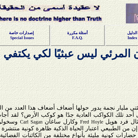
الدليل
أسئلة مكررة
إصدارات خاصة
Special Issues
F.A.Q.
Index
 المرئي ليس عبثيًا لكي يكتفي 
ئتي مليار نجمة يدور حولها أضعاف أضعاف هذا العدد من ا
أحد تلك الكواكب العادية جدًا هو كوكب الأرض؟ لقد أجا
ثال فرد هويل
وكارل ساغان
وسخول
Carl Sagan
Fred Hoyle
إن من الطبيعي اعتبار الحياة الذكية ظاهرة كونية منتشرة
ارات كونية مليئة بأنواع مختلفة من الكائنات الفضائية ا