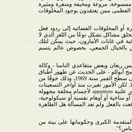
ممسوخة، مروعة ومخيفة ومنفرة ومثيرة
ية العظمى ممن يعتقدون بوجود المخلوقات
ة أو المخلوقات الفضائية إلى ردود فعل
تخلق مشاكل تشكل نوعًا من اللغز الذي لا
ائية في غابات الأمازون، حيث يمكن لتلك
نفس بالخيال الجمعي، بخصوص عالم يتسم
رئيس ريغان وبعض متقاعدي الناسا - وكالة
امج أبوللو - على الحديث عن ظهور أطباق
طائرة على سطح القمر أثناء رحلة السفينة أبوللو إلى القمر وهبوط أول إنسان على سطح القمر سنة 1969، وذلك خوفًا من
 لكن الأمور تغيرت منذ أواخر التسعينات
ر علنية
لأجسام محلقة مجهولة
apparitions
و مناخية أو أوهام نفسية أو سيكولوجية،
قعت بالفعل ولم تعد المسألة هل الظاهرة
لمتقدمة الكبرى وحكوماتها على بينة من
ناس؟".