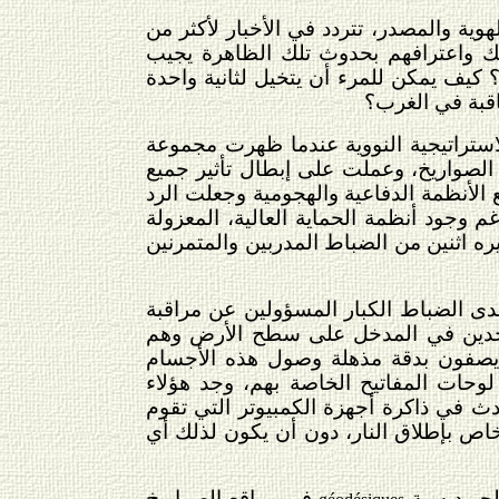
هوية والمصدر، تتردد في الأخبار لأكثر من
ك واعترافهم بحدوث تلك الظاهرة يجيب
 كيف يمكن للمرء أن يتخيل لثانية واحدة
اقبة في الغرب؟
استراتيجية النووية عندما ظهرت مجموعة
الصواريخ، وعملت على إبطال تأثير جميع
 الأنظمة الدفاعية والهجومية وجعلت الرد
 وجود أنظمة الحماية العالية، المعزولة
ه اثنين من الضباط المدربين والمتمرنين
دى الضباط الكبار المسؤولين عن مراقبة
تواجدين في المدخل على سطح الأرض وهم
 يصفون بدقة مذهلة وصول هذه الأجسام
 لوحات المفاتيح الخاصة بهم، وجد هؤلاء
دث في ذاكرة أجهزة الكمبيوتر التي تقوم
اص بإطلاق النار، دون أن يكون لذلك أي
لجيوديسية
في مواقع الصواريخ