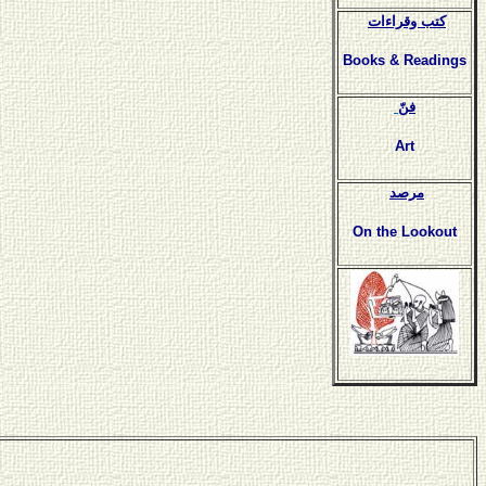
كتب وقراءات
Books & Readings
فنّ
Art
مرصد
On the Lookout