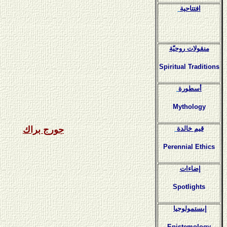
افتتاحية
منقولات روحيّة
Spiritual Traditions
أسطورة
Mythology
قيم خالدة
جورج براك
Perennial Ethics
إضاءات
Spotlights
إبستمولوجيا
Epistemology