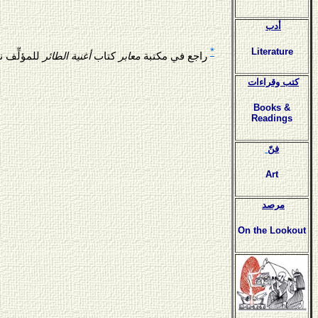
أدب
Literature
*
راجع في مكتبة
معابر
كتاب
أغنية الطائر
للمؤلِّف ن
كتب وقراءات
Books &
Readings
فنّ
Art
مرصد
On the Lookout