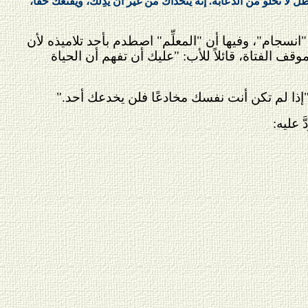
لا تخلو من الدعابة. إنه يتحداك من غير أن يُذِلَّك، ويقنعك حقًّا،
انسجام"، وفيها أن "المعلِّم" اصطدم بأحد تلاميذه لأن
موقف الفتاة، قائلاً للأب: "عليك أن تفهم أن الحياة
"إذا لم تكن أنت نفسك مخادعًا فلن يخدعك أحد."
 عليه: