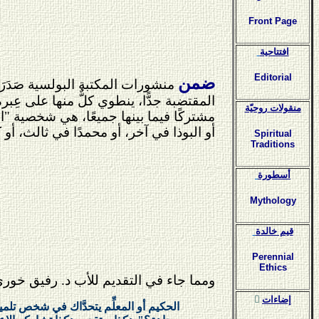
Front Page
افتتاحية
Editorial
ضمن
منشورات المكتبة البولسية صَدَر
المقتضبة جدًّا، ينطوي كلٌّ منها على عِ
منقولات روحيّة
مشتركًا فيما بينها جميعًا، هي شخصية "ا
أو البوذا في آخر، أو محمدًا في ثالث، أو كري
Spiritual
Traditions
أسطورة
Mythology
قيم خالدة
Perennial
Ethics
ومما جاء في التقديم للأب د. رفيق خور
ٍإضاءات
الحكيم أو المعلِّم يتحدَّاك في شخص تلمي