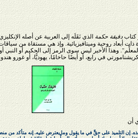
َ كتاب
دقيقة حكمة
الذي نَقَلَه إلى العربية عن أصله الإنكل
برة ذات أبعاد روحية وميتافيزيائية. وإذ هي مستقاة من سياق
لمعلِّم". وهذا الأخير ليس سوى الرمز إلى الحكيم أو النبي 
شنامورتي في رابع، أو أيضًا حاخامًا، يهوديًّا، أو غورو هندوسيًّ
ي أن
ذه. إن التلميذ على حقٍّ في ما يقول وما يعترض عليه. إنه متأكد من منطق