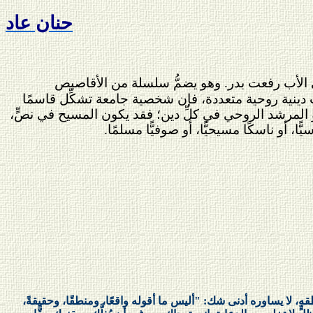
حنان عاد
يزي الأب رفعت بدر. وهو يضمُّ سلسلة من الأقاصيص
ات دينية روحية متعددة، فإن شخصية جامعة تشكِّل قاسمًا
أو المرشد الروحي في كلِّ دين؛ فقد يكون المسيح في نصٍّ،
ا، أو ناسكًا مسيحيًّا، أو صوفيًّا مسلمًا.
ه، لا يساوره أدنى شك: "أليس ما أقوله واقعًا، ومنطقًا، وحقيقةً،