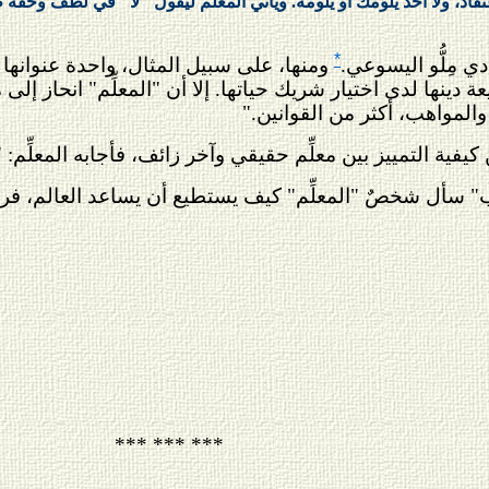
اد، ولا أحد يلومك أو يلومه. ويأتي المعلِّم ليقول "لا" في لطف وخفة ظلٍّ 
*
ي مِلُّو اليسوعي.
ومنها، على سبيل المثال، واحدة عنوانها "
ة دينها لدى اختيار شريك حياتها. إلا أن "المعلِّم" انحاز إلى 
لمواهب، أكثر من القوانين."
ة التمييز بين معلِّم حقيقي وآخر زائف، فأجابه المعلِّم: 
سأل شخصٌ "المعلِّم" كيف يستطيع أن يساعد العالم، فردَّ
*** *** ***