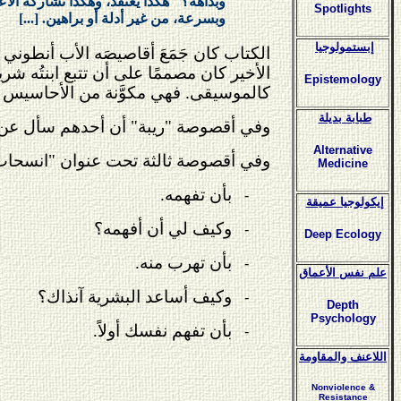
وبداهة؟" هكذا يعتقد، وهكذا تشاركه الاعتق
Spotlights
وبسرعة، من غير أدلة أو براهين. [...]
إبستمولوجيا
الكتاب كان جَمَعَ أقاصيصَه الأب أنطوني د
الأخير كان مصممًا على أن تتبع ابنتُه شريع
Epistemology
كالموسيقى. فهي مكوَّنة من الأحاسيس وا
طبابة بديلة
وفي أقصوصة "ريبة" أن أحدهم سأل عن كيفي
Alternative
وفي أقصوصة ثالثة تحت عنوان "انسحاب" 
Medicine
بأن تفهمه.
-
إيكولوجيا عميقة
وكيف لي أن أفهمه؟
-
Deep Ecology
بأن تهرب منه.
-
علم نفس الأعماق
وكيف أساعد البشرية آنذاك؟
-
Depth
Psychology
بأن تفهم نفسك أولاً.
-
اللاعنف والمقاومة
Nonviolence &
Resistance