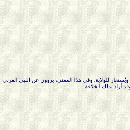
يُستعار للولاية. وفي هذا المعنى، يروون عن النبي العربي
 أراد بذلك الخلافة.