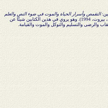
ين:
التقمص وأسرار الحياة والموت في ضوء النص والعلم
(دار نوفل، بيروت، 1994). وهو يروي في هذين الكتابين شيئًا عن
عقاب والرضى والتسليم والتوكل والموت والقيامة.