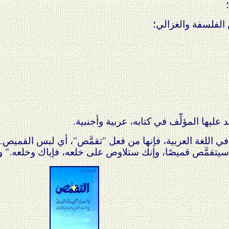
الفلسفة والغزالي؛
عليها المؤلِّف في كتابه، عربية وأجنبية.
ي اللغة العربية، فإنها من فعل "تقمَّص"، أي لبس القميص. و
سيتقمَّص قميصًا، وإنك ستلاوص على خلعه، فإياك وخلعه." وقد