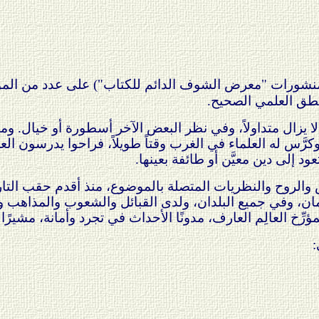
نشورات "معرض الشوف الدائم للكتاب") على عدد من الموضو
طق العلمي الصحيح.
 يزال متداولاً، وفي نظر البعض الآخر أسطورة أو خيال. و
كرَّس له العلماء في الغرب وقتاً طويلاً، فراحوا يدرسون ال
عود إلى دين معيَّن أو طائفة بعينها.
الروح والنظريات المتصلة بالموضوع، منذ أقدم حقب التار
، وفي جميع البلدان، ولدى القبائل والشعوب والمذاهب والأدي
رِّخ العالِم العارف، مدونًا الأحداث في تجرد وأمانة، مشي
: