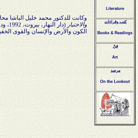
Literature
وكانت للدكتور محمد خليل الباشا محا
كتب وقراءات
والاختبار
(دار النهار، بيروت، 1992، ودار نوفل، بيروت، 1999) و
الكون والأرض والإنسان والقوى الخفية
Books & Readings
فنّ
Art
مرصد
On the Lookout