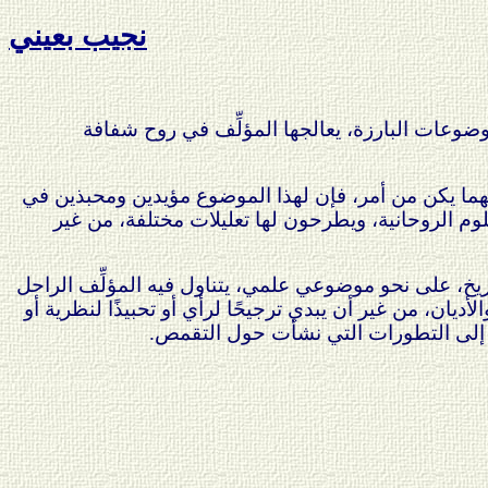
نجيب بعيني
عات البارزة، يعالجها المؤلِّف في روح شفافة
مهما يكن من أمر، فإن لهذا الموضوع مؤيدين ومحبذين في
علوم الروحانية، ويطرحون لها تعليلات مختلفة، من غير
يخ، على نحو موضوعي علمي، يتناول فيه المؤلِّف الراحل
ان، من غير أن يبدي ترجيحًا لرأي أو تحبيذًا لنظرية أو
رًا إلى التطورات التي نشأت حول التقمص.