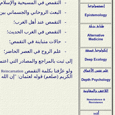
-
التقمص في المسيحية والإسلام؛
إبستمولوجيا
-
البعث الروحاني والجسماني بين 
Epistemology
-
التقمص عند أهل الغرب؛
طبابة بديلة
-
التقمص في الغرب الحديث؛
Alternative
Medicine
-
حالات متباينة في التقمص؛
إيكولوجيا عميقة
-
علم الروح في العصر الحاضر؛
Deep Ecology
إلى ثبت بالمراجع والمصادر التي اعتمد 
ولو عرَّفنا بكلمة التقمص
ف
علم نفس الأعماق
Reincarnation
الكريم (صلعم) قوله لعثمان: "إن الله 
Depth Psychology
اللاعنف والمقاومة
Nonviolence &
Resistance
أدب