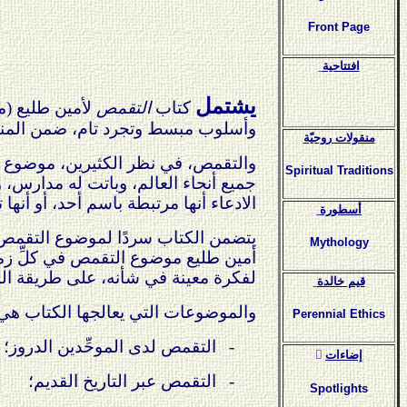
Front Page
افتتاحية
يشتمل
كتاب
التقمص
لأمين طليع (م
وأسلوب مبسط وتجرد تام، ضمن المن
منقولات روحيّة
والتقمص، في نظر الكثيرين، موضوع لا
Spiritual Traditions
جميع أنحاء العالم، وباتت له مدارس، و
الادعاء أنها مرتبطة باسم أحد، أو أنها ت
أسطورة
يتضمن الكتاب سردًا لموضوع التقمص و
Mythology
أمين طليع موضوع التقمص في كلِّ زمان
لفكرة معينة في شأنه، على طريقة المؤ
قيم خالدة
والموضوعات التي يعالجها الكتاب هي
Perennial Ethics
-
التقمص لدى الموحِّدين الدروز؛
ٍإضاءات
-
التقمص عبر التاريخ القديم؛
Spotlights