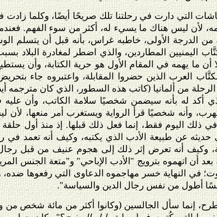
ت التي دارت في رحلتنا تلك صريحًا أيضًا، وكلما زادت فخ
مه، لأن ليس هناك ما يسيء له، أكثر من سوء الفهم. فعندما
من الدرجة الأولى، خاطبه غراس، بأنه قبل أن يتسلم الو
َّاب اليمنيين المطاردين، والذي اضطر لمغادرة البلاد بس
ا أن ما يهمه في المقام الأول هو حرية الكتابة، وأن يستطيع
َاب العرب الذين حضروا المقابلة، واعتبروه جاء بتحريض 
رحلة من ألمانيا (كاتب هذه السطور، الذي كان مترجمه أيضًا
ذي أكد له بأنه سيضمن شخصيًا سلامة الكاتب، وأن عليه ف
 يهرب، وأنه شخصيًا قرأ الرواية ويستغرب أمر منعها، لأن لي
 ذلك اليوم فقط، إنما فعل ذلك قبلها. إذ منذ أول حلقة
ديثه عن طبيعة الأدب الذي يكتبه، وكيف أنه تعمد في رو
، وكيف أنه تعرض إثر ذلك إلى هجوم عنيف من قبل رجال
بعد أن اتهموه بترويج "الأدب الإباحي" و"متعة الجنس المري
وت؛ في النهاية خسر مهاجموه الدعاوى التي رفعوها ضده، و
سًا أطول من نفس رجال الدين والسياسة".
ح، إنما سأل الجالسين (وكانوا أكثر من مائة شخص من وج
سها التي كُتبت فيها رواية
طبل الصفيح
؟" وكان جواب محا