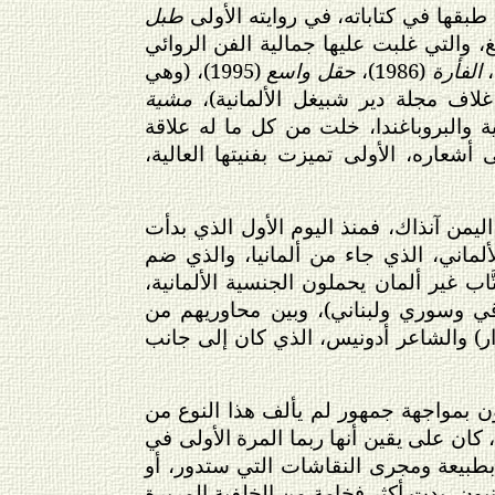
طبقها في كتاباته، في روايته الأولى
طبل
نتزيغ، والتي غلبت عليها جمالية الفن الروائي
الفأرة
(1986)،
حقل واسع
(1995)، (وهي
غلاف مجلة دير شبيغل الألمانية)،
مشية
سية والبروباغندا، خلت من كل ما له علاقة
أشعاره، الأولى تميزت بفنيتها العالية،
يمن آنذاك، فمنذ اليوم الأول الذي بدأت
لماني، الذي جاء من ألمانيا، والذي ضم
اب غير ألمان يحملون الجنسية الألمانية،
ي وسوري ولبناني)، وبين محاوريهم من
وار) والشاعر أدونيس، الذي كان إلى جانب
ون بمواجهة جمهور لم يألف هذا النوع من
كان على يقين أنها ربما المرة الأولى في
بطبيعة ومجرى النقاشات التي ستدور، أو
نيون، بدت أكثر فخامة من الخلفية المريرة