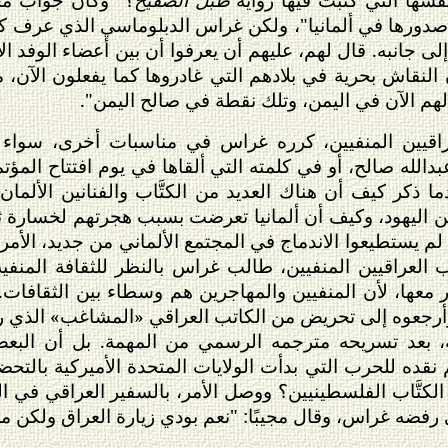
دورها في ألمانيا"، ولكن غراس الدبلوماسي الذي عرف ك
لى جانبه. قال لهم، عليهم أن يعرفوا أن بين أعضاء الوفد الأ
النقاش بحرية في بلادهم التي غادروها كما يفعلون الآن، م
هم الآن في اليمن، وتلك نقطة في صالح اليمن".
عراقيين المنفيين، كرره غراس في مناسبات أخرى، سواء 
دالله صالح، أو في كلمته التي ألقاها في يوم افتتاح المؤت
دما ذكر كيف أن هناك العديد من الكتَّاب والفنانين الألما
ن اليهود، وكيف أن ألمانيا تعرضت بسبب هجرتهم لخسارة ث
ة، لم يستطيعوا الاندماج في المجتمع الألماني من جديد، الأ
ب العراقيين المنفيين، طالب غراس بالنظر للثقافة المنفية ل
ر معها، لأن المنفيين والمهاجرين هم وسطاء بين الثقافات
، وأرجعوه إلى تحريض من الكاتب العراقي «المشاغب» الذي
ته، بعد تسريحه مترجمه الرسمي من المهمة. بل أن البعض 
نقده للحرب التي بدأت الولايات المتحدة الأميركية بالتحض
ر الكتَّاب الفلسطينيين؟ ووصل الأمر، بالسفير العراقي في
ذي رفضه غراس، وقال مجيبًا: "نعم بودي زيارة العراق ولكن 