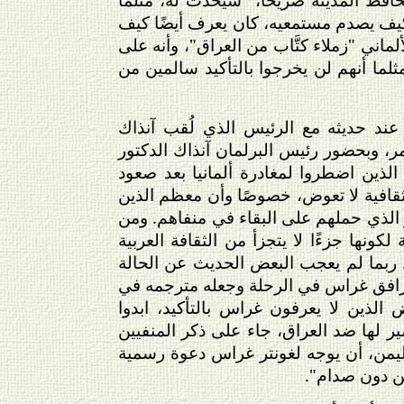
يف يصدم مستمعيه، كان يعرف أيضًا كيف
لماني "زملاء كتَّاب من العراق"، وأنه على
ثلما أنهم لن يخرجوا بالتأكيد سالمين من
عند حديثه مع الرئيس الذي لُقب آنذاك
مر، وبحضور رئيس البرلمان آنذاك الدكتور
ن الذين اضطروا لمغادرة ألمانيا بعد صعود
قافية لا تعوض، خصوصًا وأن معظم الذين
مر الذي حملهم على البقاء في منفاهم. ومن
كونها جزءًا لا يتجزأ من الثقافة العربية
. ربما لم يعجب البعض الحديث عن الحالة
 رافق غراس في الرحلة وجعله مترجمه في
الذين لا يعرفون غراس بالتأكيد، ابدوا
ير لها ضد العراق، جاء على ذكر المنفيين
 اليمن، أن يوجه لغونتر غراس دعوة رسمية
من دون صدام".