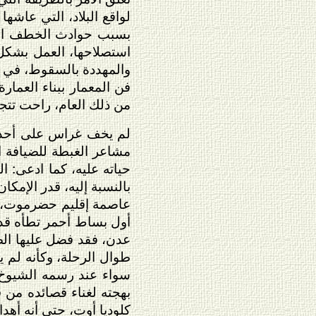
لواقع البلاد، التي عاشها
بسبب حوادث الخطف المت
استصلاحها، العمل بشكل 
والمهددة بالسقوط، في 
فن المعمار ببناء العمار
من ذلك العام، راحت تتجن
لم يخف غراس على أحد من
مشاعر الغبطة للضيافة ال
حياته عليه، كما ادعى
:
ال
بالنسبة إليه، قدر الإمك
عاصمة إقليم حضرموت، حيث
أول بساط أحمر تطأه قدم
عدن، فقد فضل عليها الص
طوال الرحلة، وكأنه لم يش
سواء عند رسمه الشيوخ 
بهجته لغناء قصائده من ق
كلوديا أوت، حتى أنه أه