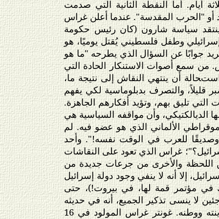
 أيام. أما النقطة الثانية التي صدمت
 أو "الحرب المقدسة". عندما أعلن غراس
 ينتقد سياسة شارون (كان رئيس حكومة
إسرائيلي وطفل فلسطيني يُقتل يوميًا، هو
 يريد جوابًا عن السؤال الذي يطرحه "ما هو
 من سمع أصوات الاستنكار الحادة التي
تحالة أن ينتهي النقاش إلى نتيجة ما،
قليلاً، والتصرف بدبلوماسية لكي يفهم
 التي تليق بهم، وتؤيد أفكارهم الجاهزة.
ها الديالكتيكي، وأن مواقفه السياسية هي
موقراطي الألماني الذي هو عضو فيه. لم
وصديقًا للعرب في الوقت نفسه!". وأحد
إسرائيل؟"؛ غراس الذي تعود على النقاشات
بين اللحظة والأخرى من جرعات جديدة من
يل، إلا أنه لا ينفي وجود دولة إسرائيل
ك في مؤتمر قمة لها، في بيروت!)، حتى
ين لا ينسى تذكير الجميع، أنه في حديثه
عن هذه المشكلة، إنما يتحدث عن تجربته الشخصية التي عاشها، بعد فقدانه لمدينته ووطنه. غونتر غراس المولود في 16