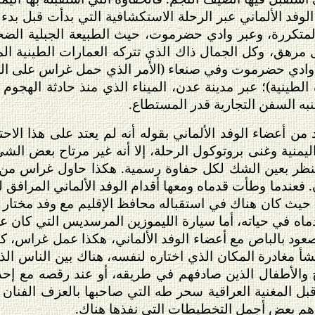
 الوفد الألماني عبر الرحلة الاستكشافية التي بدأت قبل بدء أ
كررة، وعبر وادي حضرموت، حيث الطبيعة الجبلية الضخمة
مرهق، وكل الجمال ذاك الذي تتركه العمارات الطينية الم
وادي حضرموت وفي صنعاء (الأمر الذي حمل غراس على التب
ة الطينية)؛ عبر مدينة عدن، الميناء الذي منذ حادثة الهجوم
به السفن التجارية قدر المستطاع.
 أعضاء الوفد الألماني بقوله أنه لم يعتد على هذا الا
يمنية وغنى بروتوكول الرحلة، إلا أنه غير مرتاح بعض الشيء
نظر بعين الشك لكل حفاوة رسمية. هكذا حاول غراس من 
ان. فعندما وطأت قدماه ومعها أقدام الوفد الألماني المرافق
 كان هناك في استقباله محافظ الإقليم مع وفد مختار من و
اه في حياته، أما سيارة الليموزين المرسديس التي كان عل
عود بالباص مع أعضاء الوفد الألماني، هكذا عمل غراس، كل
أ مغادرة المكان الذي اختاره لنفسه، هناك بين الناس الذين 
والأطفال الذين صادفهم في طريقه، أو عند رقصه مع إح
بل المغنية العراقية سحر طه التي صاحبها بالعزف الفنان ا
داهم بعض أجمل التخطيطات التي نفذها هناك.