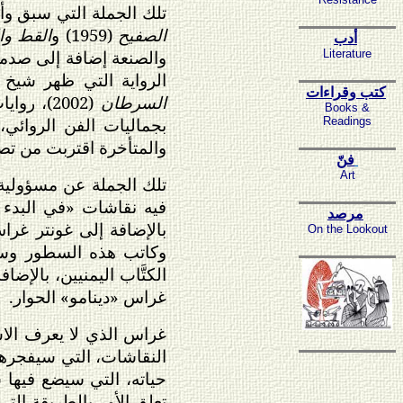
تلك الجملة التي سبق وأن
الصفيح
(1959) و
القط وال
أدب
والصنعة إضافة إلى صدمة
Literature
الرواية التي ظهر شيخ ا
كتب وقراءات
السرطان
(2002)، 
Books &
بجماليات الفن الروائي،
Readings
والمتأخرة اقتربت من تصفي
فنّ
Art
تلك الجملة عن مسؤولية 
فيه نقاشات «في البدء ك
مرصد
بالإضافة إلى غونتر غراس
On the Lookout
وكاتب هذه السطور وسل
الكتَّاب اليمنيين، بالإ
غراس «دينامو» الحوار.
غراس الذي لا يعرف الاس
النقاشات، التي سيفجرها 
حياته، التي سيضع فيها 
تعلق الأمر بالطريقة التي