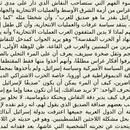
ء الفهم التي ستصاحب النقاش الذي دار على مدى ثلاثة
اس من أزمة الشرق الأوسط والعمليات الانتحارية والجهاد
ائيل بقدر ما هو صديق للعرب"، وأن شخصًا مثله "كما
ة، ينتقد سياسة عرفات والعمليات الانتحارية، وأن كل طفل 
هم لماذا لا يدين المثقفون العرب العمليات الانتحارية؟ وأنه
اد أو الحرب المقدسة؟" وهو يريد الجواب كمدخل للنقاش.
 من اليمنيين والعرب في القاعة، ظن للوهلة الأولى، اس
وثقل صخرة سيزيف، يعرف أن على المرء التحلي بالصبر 
فوا أفكار غراس مطلقًا، وأنهم أخذوا منها فقط المقتطفات
فض السياسة الأميركية وسياسة إسرائيل، ولم يأخذوها بمجمل
ية الديموقراطية في أوروبا، خاصة الحزب الاشتراكي الدي
ضرين، كيف أن المرء يمكن أن يكون "صديقًا لإسرائيل 
رف الواحد: "لا نريد صداقتك، إما أن تكون معنا وإما مع 
، عرف كيف يدير دفة النقاش وبحنكة دبلوماسية، لا تخلو 
بعضهم صداقة الصديق الذي يقول لهم، انه رغم نقده لإسرائ
 أن الدول العربية جميعها اعترفت بدولة إسرائيل آنذا
حل مشكلة اللاجئين الفلسطينيين. وهو في حديثه عن اللاجئ