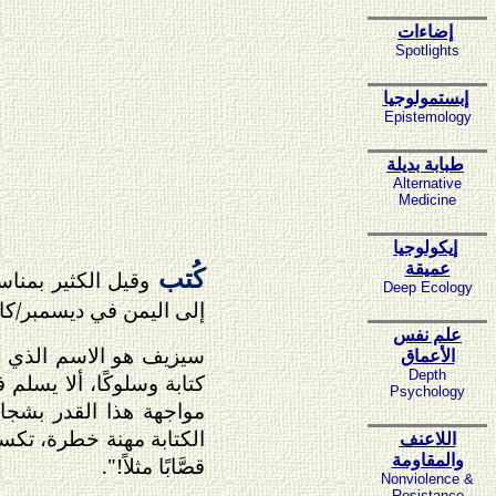
إضاءات
Spotlights
إبستمولوجيا
Epistemology
طبابة بديلة
Alternative
Medicine
إيكولوجيا
عميقة
كُتب
وقيل الكثير بمناس
Deep Ecology
إلى اليمن في ديسمبر/كانون الأول 2002، وما د
علم نفس
سيزيف هو الاسم الذي يأت
الأعماق
Depth
كتابة وسلوكًا، ألا يسلم
Psychology
مواجهة هذا القدر بشجاع
الكتابة مهنة خطرة، تكسر
اللاعنف
والمقاومة
قصَّابًا مثلاً!".
Nonviolence &
Resistance