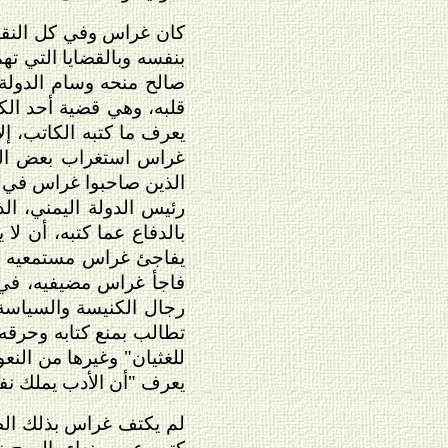
كان غراس وفي كل النقاشا
بنفسه وبالقضايا التي ته
صالح منحه وسام الدولة 
قلبه، وهي قضية أحد الكت
يعرف ما كتبه الكاتب، إل
غراس استغراب بعض الكتّ
الذين صاحبوا غراس في ال
رئيس الدولة اليمني، ال
بالدفاع عما كتبه، أن لا
يفاجئ غراس مستمعيه في
فاجأ غراس مضيفيه، في ح
رجال الكنيسة والسياسة
تطالب بمنع كتابه وحرقه 
للغثيان" وغيرها من النع
يعرف "أن الأدب يملك نف
لم يكتف غراس بذلك الطر
كتب عن صنعاء بالروح نف