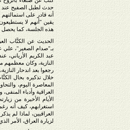
حدث لطبل الصفيح عند ص
أنه قادر على استمالتهم إ
يقين "أنهم لا يستطيعون 
هذه الجلسة، كما يحصل ل
الحديث عن الكتَّاب ال
بـ"صدام الصغير"، علي عب
عبد الكريم الأرياني، عن
النازية، وكان معظمهم م
رجعوا بعد اندحار النازي
خلال تذكيره بحال الكتَّا
المعاصرة اليوم، والتحاو
العراقية وأدباء المنفى
الأيام الأخيرة من زيار
استغرابهم، كيف أنه رغم 
العراقيين، لماذا لم يذك
لزيارة العراق، الأمر ال