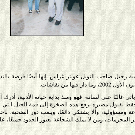
بة رحيل صاحب النوبل غونتر غراس. إنها أيضًا فرصة بالنس
ار فيها من نقاشات.
ي غالبًا على لسانه، فهو ومنذ بداية حياته الأدبية، أدر
 فقط بقبول مصيره برفع هذه الصخرة إلى قمة الجبل التي ت
ة ومسؤولية، وألا يشتكي دائمًا، ويلعب دور الضحية، باخت
 المحرمات، ومن لا يملك الشجاعة بعبور الحدود جميعًا، عليه