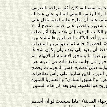
امة استقباله، كان أكثر صراحة بالتعريف
 أراد الرئيس اليمني السابق علي عبدالله
سام، عليه أن يطرح عليه قضية تثقل على
بب شعوره بالخطر على حياته، صحيح أنه لا
 الكاتب الرجوع إلى بلاده. وإذا أثار طلب
من أحد الكتَّاب العراقيين «المشاغبين»
 لحظتها)، فإنه كما يبدو لم يثر استغراب
قط أن يعود إلى بلاده وأن يكون شجاعًا
س فيها ما يستحق الاهتمام أو الإتهام. لم
 حوار في جلسة مضغ قات في مدينة تعز،
ايته
طبل الصفيح
كسر المحرمات وفضح
 الدين، الذين ساروا على رأس تظاهرات
ض" و"الشبق السادي" و"الفنتازيا المثيرة
ربح هو القضية، وهو بعد كل هذه السنين،
هاء المدينة) "ماذا سيحدث لو أن أحدهم
فظ المدينة صريحًا، "سيحدث له، مثلما