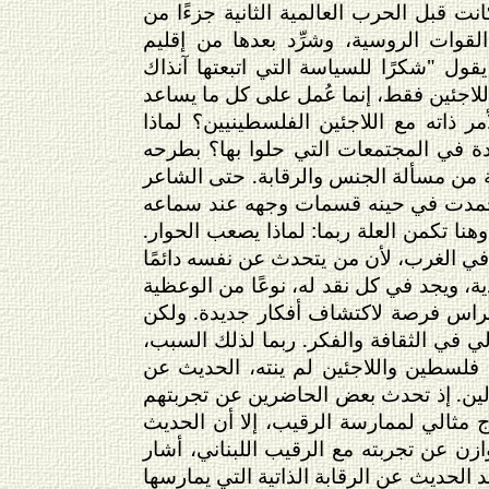
وم، وكانت قبل الحرب العالمية الثانية جزءًا من
قوات الروسية، وشرِّد بعدها من إقليم
اس يقول "شكرًا للسياسة التي اتبعتها آنذاك
اللاجئين فقط، إنما عُمل على كل ما يساعد
مر ذاته مع اللاجئين الفلسطينيين؟ لماذا
ة في المجتمعات التي حلوا بها؟ بطرحه
 من مسألة الجنس والرقابة. حتى الشاعر
تجمدت في حينه قسمات وجهه عند سماعه
نا تكمن العلة ربما: لماذا يصعب الحوار.
في الغرب، لأن من يتحدث عن نفسه دائمًا
، ويجد في كل نقد له، نوعًا من الوعظية
 غراس فرصة لاكتشاف أفكار جديدة. ولكن
في الثقافة والفكر. ربما لذلك السبب،
 فلسطين واللاجئين لم ينته، الحديث عن
مجالين. إذ تحدث بعض الحاضرين عن تجربتهم
 مثالي لممارسة الرقيب، إلا أن الحديث
ازن عن تجربته مع الرقيب اللبناني، أشار
د الحديث عن الرقابة الذاتية التي يمارسها