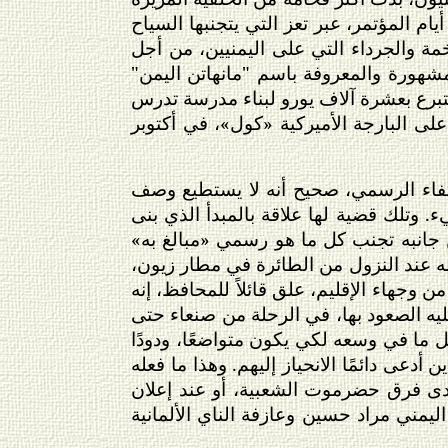
يام المؤتمر، عبر تعز التي يتجنبها السياح
 والجرداء التي على اليمنيين، من أجل
شهورة والمعروفة باسم "مانهاتن اليمن"
رع بعشرة آلاف يورو لبناء مدرسة تدرس
 على البارجة الأميركية «كول»، في أكتوبر
حتفاء الرسمي، صحيح أنه لا يستطيع وصف
. وتلك قضية لها علاقة بالمبدأ الذي بنى
جانبه تجنب كل ما هو رسمي «مبالغ به»
 له عند النزول من الطائرة في مطار زيون،
جهاء الإقليم، علق قائلاً للمحافظ، إنه
يه الصعود بها، في الرحلة من صنعاء حتى
 ما في وسعه لكي يكون متواضعًا، ودودًا
أدعى دائمًا الانحياز إليهم. وهذا ما فعله
دى فرق حضرموت الشعبية، أو عند إعلان
ليمني مراد حسين وعازفة الناي الألمانية