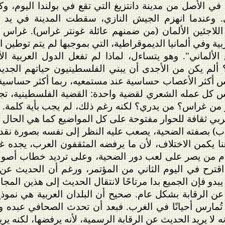
الأول 1927 قادم في الأصل من مدينة دانتزيغ التي تقع في بولندا الي
ي. وعندما انهزم الجيش النازي، سقطت المدينة في يد ال
ليونًا من اللاجئين الألمان (من ضمنهم عائلة غونتر غراس). غر
بية وفي ألمانيا الديموقراطية، التي بموجبها لم يتم توطين 
لألماني". وهو يتساءل، لماذا لم تفعل الدول العربية الأ
ألم يكن من الأجدى أن يبني الفلسطينيون حياتهم الجديد
 أكثر الأعصاب حساسية عند مستمعيه، ربما أكثر حساسية
س كل عمله الشعري لقضية واحدة: القضية الفلسطينية، 
خر من غراس؟ من يدري؟ لكنه رغم ذلك، لم يجب بأية كلمة. وه
ربي ثقافة للحوار مفتوحة على كل المواضيع كما هي الحال 
ب) بصفته الضحية، يصعب عليه النظر إلى نفسه بصورة نقدية
هنا يكمن الاختلاف، لأن ما يرفضه المثقفون العرب، يجده
من يصر على لعب دور الضحية، وعلى ترديد خطاب أصولي 
قترح في اليوم الثاني من المؤتمر، ورغم أن الحديث عن
ا يبدو فإن الجميع بدا مرتاحًا لانتقال الحديث إلى هذين ال
ن الرقابة بشكل عام. صحيح أن البلدان العربية هي نموذج
 تُمارس أحيانًا في الغرب. فبعد أن تحدث الصحافي عبده و
لا يريد الحديث عن الرقابة الرسمية، لأنه يرفضها، لكنه يري