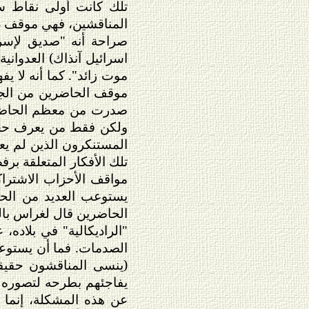
تلك كانت أولى نقاط سو
المناقشين، فهي موقف غر
صراحة أنه "صديق لإسر
اسرائيل آنذاك) العدواني
موت زائد". كما أنه لا يف
موقف الحاضرين من الجه
صدرت من معظم الحاضرين
ولكن فقط من يعرف حجم 
المستنكرون الذين لم يعر
تلك الأفكار المتعلقة بر
مواقف الأحزاب الاشتراك
يستوعب العديد من الحا
الحاضرين قال لغراس بالح
"الراديكالية" في بلاده
الصدمات. فما أن يستوعب 
(ينسى المناقشون حقيقة
يفاجئهم بطرحه لتصوره ب