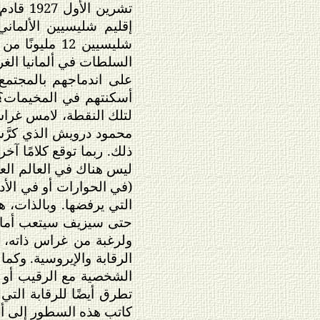
تشرين 
إقليم شليسيين الألمان
شليسيين 12 م
السلطات في ألمانيا الغر
على اندماجهم بالمجتمع ا
أسكنتهم في المخيمات؟ 
لتلك النقطة، لامس غراس
محمود درويش الذي كرَّ
ذلك. ربما توقع كلامًا آ
ليس هناك في العالم الع
(في الحوارات أو في الأد
التي يرفضها. وبالذات، 
حتى سيزيف سيتعب أمام 
ولرغبة من غراس ذاته، ا
الرقابة والإيروسية. وكم
الشخصية مع الرقيب أو ع
تطرق أيضًا للرقابة التي
كاتب هذه السطور إلى أنه 