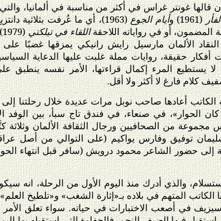
 قالها غونتر غراس في أكثر من مناسبة في ألمانيا، والتي 
فأر
(1961) و
أيام الجوع
(1963)، أي ما عُرفت بثلاثية دا
 المضمون، أو في رواياته اللاحقة
اللقاء في تيلكتي
(1979)،
لنقاد الألمان مارسيل رايش رانيكي يمزقها غضبًا على 
روايات أفكار حقيقة، روايات مملة غلبت عليها الدعاية السيا
 لا يستطيع المرء إكمال قراءتها، الأمر نفسه ينطبق على 
ف كلام فارغ لا أكثر ولا أقل.
الكاتب أعادها صاحب نوبل مرات عديدة خلال رحلتنا إلى ال
ان الحوار»، في صنعاء، في فندق تاج سبأ، بين الوفد الأ
 مجموعة من الصحافيين ورجال الثقافة الألمان وثلاثة كتَّ
يمان توفيق وفارس يواكيم (على التوالي من أصل عراق
ضافة إلى حضور الشاعر محمود درويش (سافر قبل انتهاء الح
تسلام، والذي أدرك منذ اليوم الأول من الرحلة، انه سيك
الكاتب المتهم في بلاده بـ«إثارة الشغب» و«تلطيخ العلم»، 
سيزيف في أصعب الاختبارات في حياته. سواء تعلق الأمر 
 استقبل فيها الضيف النجم. فالحفاوة التي استقبله بها اليم