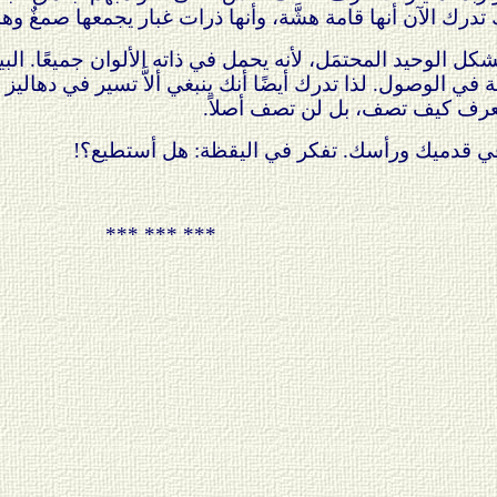
ك الآن أنها قامة هشَّة، وأنها ذرات غبار يجمعها صمغٌ وهمي. أي
كل الوحيد المحتمَل، لأنه يحمل في ذاته الألوان جميعًا. 
بة في الوصول. لذا تدرك أيضًا أنك ينبغي ألاَّ تسير في دهاليز
عرف كيف تصف، بل لن تصف أصلاً.
 في قدميك ورأسك. تفكر في اليقظة: هل أستطيع؟!
*** *** ***