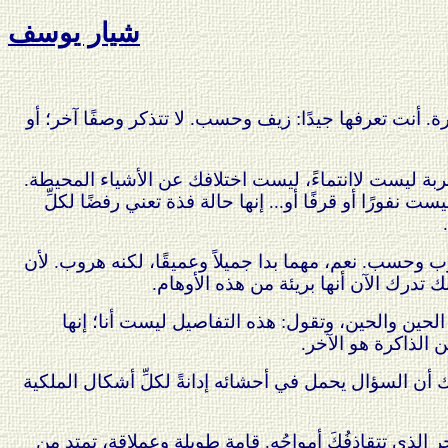
شيار يوسف
ة. أنت تعرفها جيدًا: زيف وحسب. لا تتذكر وصفًا آخر؛ أو
لغربة ليست لاانتماءً، ليست اختلافك عن الأشياء المحيطة.
ت نفورًا أو قرفًا أو... إنها حالة فذة تعني رفضًا لكلِّ
ب وحسب. نعم، مهما بدا جميلاً وعميقًا، لكنه هروب. لأن
تدرك الآن أنها بريئة من هذه الأوهام.
حين والحين، وتقول: هذه التفاصيل ليست أنا؛ إنها
 الذاكرة هو الآخر.
أن السؤال يحمل في أحشائه إدانةً لكلِّ أشكال الملكية
الذي تتقاذفُكَ أمواجُه. قامة طويلة وعملاقة، تمتد من