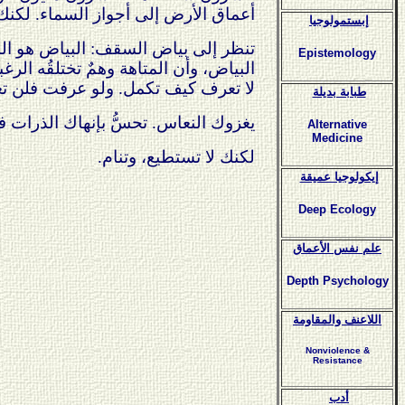
أعماق الأرض إلى أجواز السماء. لكنك تدر
إبستمولوجيا
تنظر إلى بياض السقف: البياض هو الش
Epistemology
البياض، وأن المتاهة وهمٌ تختلقُه الرغ
لا تعرف كيف تكمل. ولو عرفت فلن ت
طبابة بديلة
يغزوك النعاس. تحسُّ بإنهاك الذرات
Alternative
Medicine
لكنك لا تستطيع، وتنام.
إيكولوجيا عميقة
Deep Ecology
علم نفس الأعماق
Depth Psychology
اللاعنف والمقاومة
Nonviolence &
Resistance
أدب