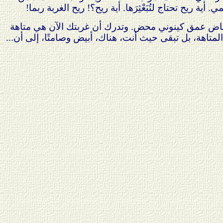
ة ريح تحتاج لتُبَعْثِرَها. أية ريح؟! ريح الغربة ربما!
البياض عمق كينوني محض. وتدرك أن غربتك الآن هي متاهة
 المتاهة، بل تبقى حيث أنت، هناك، أبيض وصامتًا، إلى أن...