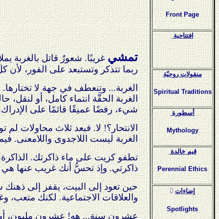
Front Page
افتتاحية
تمشي
غريبًا. شعورٌ قاتل بالغربة يم
ربما تتذكر وتستبعد على الفور، لأن كلَّ
منقولات روحيّة
الغربة... وتنعطف في جهة لا تختارها. 
Spiritual Traditions
الغربة الحقَّة انتماء كامل، أو لنقل، ح
شيء، رفضًا عميقًا قائمًا على الإدراك.
أسطورة
الانتحار؟! لا. فبعد ثلاث محاولات لم
Mythology
الغربة ليست اللاجدوى واللامعنى. فيما
قيم خالدة
تطفو كزيت على ماء ذاكرتك. الذاكرة غ
ذاكرتي. وإذ تحسُّ أنك غريب عنها هي أي
Perennial Ethics
حين تعود إلى البيت، يقفز إلى ذهنك س
ٍإضاءات
والعلاقات الاجتماعية. لكنك متعب، وغي
Spotlights
عشرون سنة... هه! عشرون مليون، أو ربم