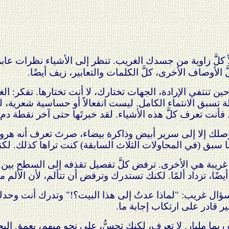
لأ كلَّ زاوية من جسدك الغريب. تنظر إلى الأشياء نظرات عابر
 الأوصاف الأخرى، كلَّ الكلمات والتعابير، زيف أيضًا.
حين تنتفي الإرادة، الجهات تختارك، لا أنت تختارها. تفكر: ا
الة تسبق الانتماء الكامل. ليست انفعالاً أو حساسية شعرية، ليس
 فأنت تعرف كلَّ هذه الأشياء. لقد خبرتَها حتى آخر نقطة دم.
 توصلك إلا إلى سرير أبيض وذاكرة بيضاء، صرتَ تعرف أنه هرو
 سبق (في المحاولات الثلاث السابقة) كنت تراها كذلك. لكنك 
ريبة هي الأخرى. ترفض كلَّ تفصيل تقذفه إلى السطح بين ال
ضًا، تزداد ألمًا. لكنك تستدرك وترفض أن تتألم، لأن الألم من
ؤال غريب: "لماذا عدتُ إلى هذا البيت؟!" وتدرك أنت وحدك 
ر قادر على ارتكاب إجابة ما.
ا مليار. لا تعرف، لكنك تحسُّ، على نحو مبهم، بعمق البحر 